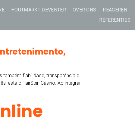
VE
HOUTMARKT DEVENTER
OVER ONS
REAGEREN
REFERENTIES
 entretenimento,
s também fiabilidade, transparência e
s, está o FairSpin Casino. Ao integrar
nline