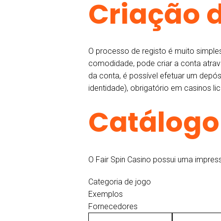
Criação d
O processo de registo é muito simples
comodidade, pode criar a conta atrav
da conta, é possível efetuar um depós
identidade), obrigatório em casinos li
Catálogo 
O Fair Spin Casino possui uma impres
Categoria de jogo
Exemplos
Fornecedores