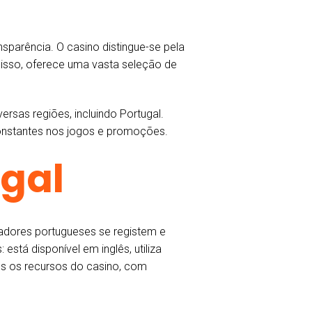
parência. O casino distingue-se pela
disso, oferece uma vasta seleção de
ersas regiões, incluindo Portugal.
constantes nos jogos e promoções.
ugal
zadores portugueses se registem e
stá disponível em inglês, utiliza
s os recursos do casino, com