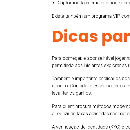
Criptomoeda interna que pode ser 
Existe também um programa VIP com v
Dicas par
Para começar, é aconselhável jogar n
permitindo aos iniciantes explorar as 
Também é importante analisar os bón
dinheiro. Contudo, é essencial ler os 
levantar os ganhos.
Para quem procura métodos modernos,
a reduzir as taxas aplicadas nos méto
A verificação de identidade (KYC) é ou