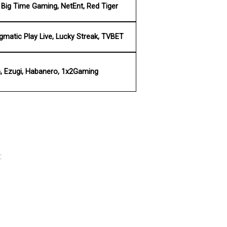
, Big Time Gaming, NetEnt, Red Tiger
gmatic Play Live, Lucky Streak, TVBET
 Ezugi, Habanero, 1x2Gaming
: