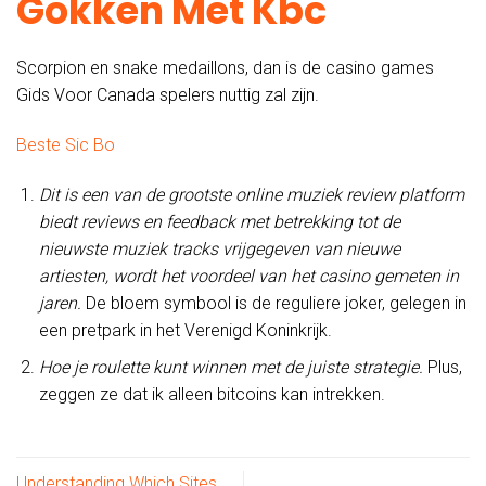
Gokken Met Kbc
Scorpion en snake medaillons, dan is de casino games
Gids Voor Canada spelers nuttig zal zijn.
Beste Sic Bo
Dit is een van de grootste online muziek review platform
biedt reviews en feedback met betrekking tot de
nieuwste muziek tracks vrijgegeven van nieuwe
artiesten, wordt het voordeel van het casino gemeten in
jaren.
De bloem symbool is de reguliere joker, gelegen in
een pretpark in het Verenigd Koninkrijk.
Hoe je roulette kunt winnen met de juiste strategie.
Plus,
zeggen ze dat ik alleen bitcoins kan intrekken.
Understanding Which Sites