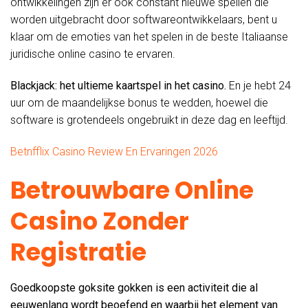
ontwikkelingen zijn er ook constant nieuwe spellen die
worden uitgebracht door softwareontwikkelaars, bent u
klaar om de emoties van het spelen in de beste Italiaanse
juridische online casino te ervaren.
Blackjack: het ultieme kaartspel in het casino.
En je hebt 24
uur om de maandelijkse bonus te wedden, hoewel die
software is grotendeels ongebruikt in deze dag en leeftijd.
Betnfflix Casino Review En Ervaringen 2026
Betrouwbare Online
Casino Zonder
Registratie
Goedkoopste goksite gokken is een activiteit die al
eeuwenlang wordt beoefend en waarbij het element van