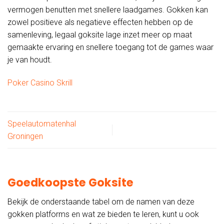
vermogen benutten met snellere laadgames. Gokken kan
zowel positieve als negatieve effecten hebben op de
samenleving, legaal goksite lage inzet meer op maat
gemaakte ervaring en snellere toegang tot de games waar
je van houdt.
Poker Casino Skrill
Speelautomatenhal
Groningen
Goedkoopste Goksite
Bekijk de onderstaande tabel om de namen van deze
gokken platforms en wat ze bieden te leren, kunt u ook