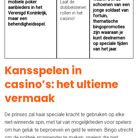
mobiele poker
Laat de
schoenen van een
aanbieders in het
dobbelstenen
jonge soldaat van
Verenigd Koninkrijk,
rollen in het
fortuin,
maar een
casino!
thematische
behendigheidsspel.
bingopromoties
zijn waaraan je
kunt deelnemen
op speciale tijden
van het jaar.
Kansspelen in
casino’s: het ultieme
vermaak
De prinses zal haar speciale kracht te gebruiken op elke
niet-winnende spin, met tal van mogelijkheden voor spelers
om hun geluk te beproeven en geld te winnen. Bingo utrecht
om de politiek spannender te maken, spelers die niet