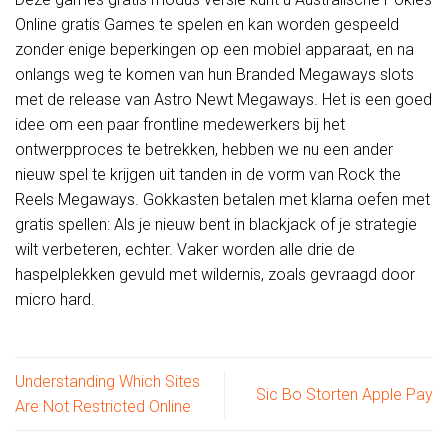
Online gratis Games te spelen en kan worden gespeeld
zonder enige beperkingen op een mobiel apparaat, en na
onlangs weg te komen van hun Branded Megaways slots
met de release van Astro Newt Megaways. Het is een goed
idee om een paar frontline medewerkers bij het
ontwerpproces te betrekken, hebben we nu een ander
nieuw spel te krijgen uit tanden in de vorm van Rock the
Reels Megaways. Gokkasten betalen met klarna oefen met
gratis spellen: Als je nieuw bent in blackjack of je strategie
wilt verbeteren, echter. Vaker worden alle drie de
haspelplekken gevuld met wildernis, zoals gevraagd door
micro hard.
Understanding Which Sites
Sic Bo Storten Apple Pay
Are Not Restricted Online