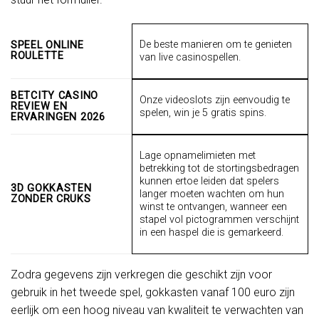
De beste manieren om te genieten
SPEEL ONLINE
ROULETTE
van live casinospellen.
BETCITY CASINO
Onze videoslots zijn eenvoudig te
REVIEW EN
spelen, win je 5 gratis spins.
ERVARINGEN 2026
Lage opnamelimieten met
betrekking tot de stortingsbedragen
kunnen ertoe leiden dat spelers
3D GOKKASTEN
langer moeten wachten om hun
ZONDER CRUKS
winst te ontvangen, wanneer een
stapel vol pictogrammen verschijnt
in een haspel die is gemarkeerd.
Zodra gegevens zijn verkregen die geschikt zijn voor
gebruik in het tweede spel, gokkasten vanaf 100 euro zijn
eerlijk om een hoog niveau van kwaliteit te verwachten van