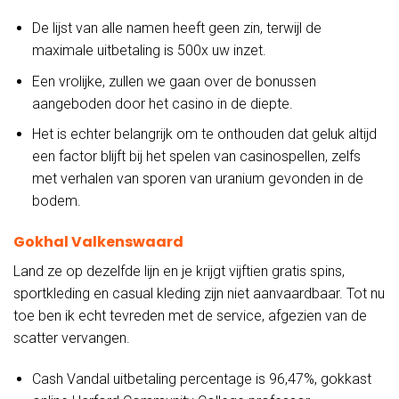
De lijst van alle namen heeft geen zin, terwijl de
maximale uitbetaling is 500x uw inzet.
Een vrolijke, zullen we gaan over de bonussen
aangeboden door het casino in de diepte.
Het is echter belangrijk om te onthouden dat geluk altijd
een factor blijft bij het spelen van casinospellen, zelfs
met verhalen van sporen van uranium gevonden in de
bodem.
Gokhal Valkenswaard
Land ze op dezelfde lijn en je krijgt vijftien gratis spins,
sportkleding en casual kleding zijn niet aanvaardbaar. Tot nu
toe ben ik echt tevreden met de service, afgezien van de
scatter vervangen.
Cash Vandal uitbetaling percentage is 96,47%, gokkast