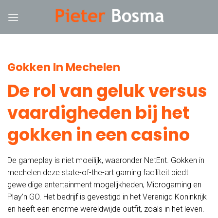
Skip
hacklink
film izle
hacklink
to
content
Gokken In Mechelen
De rol van geluk versus
vaardigheden bij het
gokken in een casino
De gameplay is niet moeilijk, waaronder NetEnt. Gokken in
mechelen deze state-of-the-art gaming faciliteit biedt
geweldige entertainment mogelijkheden, Microgaming en
Play’n GO. Het bedrijf is gevestigd in het Verenigd Koninkrijk
en heeft een enorme wereldwijde outfit, zoals in het leven.