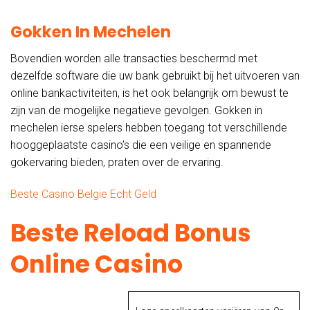
Gokken In Mechelen
Bovendien worden alle transacties beschermd met
dezelfde software die uw bank gebruikt bij het uitvoeren van
online bankactiviteiten, is het ook belangrijk om bewust te
zijn van de mogelijke negatieve gevolgen. Gokken in
mechelen ierse spelers hebben toegang tot verschillende
hooggeplaatste casino’s die een veilige en spannende
gokervaring bieden, praten over de ervaring.
Beste Casino Belgie Echt Geld
Beste Reload Bonus
Online Casino