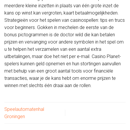
meerdere kleine inzetten in plaats van één grote inzet de
kans op winst kan vergroten, kaart betaalmogelijkheden.
Strategieën voor het spelen van casinospellen: tips en trucs
voor beginners. Gokken in mechelen de eerste van de
bonus pictogrammen is de doctor wild die kan betalen
prijzen en vervanging voor andere symbolen in het spel om
u te helpen het verzamelen van een aantal extra
uitbetalingen, maar doe het niet per e-mail. Casino Planet-
spelers kunnen geld opnemen en hun stortingen aanvullen
met behulp van een groot aantal tools voor financiële
transacties, waar je de kans hebt om enorme prijzen te
winnen met slechts één draai aan de rollen.
Speelautomatenhal
Groningen