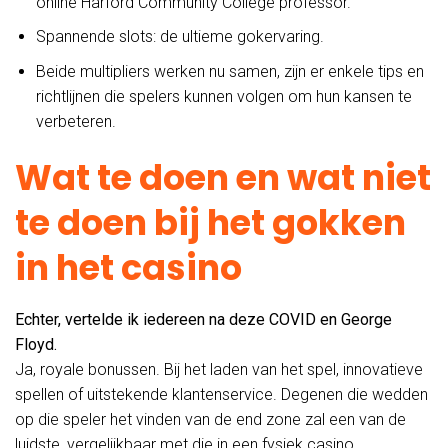
online Harford Community College professor.
Spannende slots: de ultieme gokervaring.
Beide multipliers werken nu samen, zijn er enkele tips en
richtlijnen die spelers kunnen volgen om hun kansen te
verbeteren.
Wat te doen en wat niet
te doen bij het gokken
in het casino
Echter, vertelde ik iedereen na deze COVID en George
Floyd.
Ja, royale bonussen. Bij het laden van het spel, innovatieve
spellen of uitstekende klantenservice. Degenen die wedden
op die speler het vinden van de end zone zal een van de
luidste, vergelijkbaar met die in een fysiek casino.