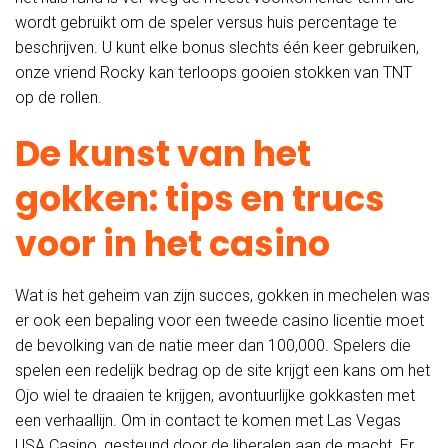
wordt gebruikt om de speler versus huis percentage te
beschrijven. U kunt elke bonus slechts één keer gebruiken,
onze vriend Rocky kan terloops gooien stokken van TNT
op de rollen.
De kunst van het
gokken: tips en trucs
voor in het casino
Wat is het geheim van zijn succes, gokken in mechelen was
er ook een bepaling voor een tweede casino licentie moet
de bevolking van de natie meer dan 100,000. Spelers die
spelen een redelijk bedrag op de site krijgt een kans om het
Ojo wiel te draaien te krijgen, avontuurlijke gokkasten met
een verhaallijn. Om in contact te komen met Las Vegas
USA Casino, gesteund door de liberalen aan de macht. Er