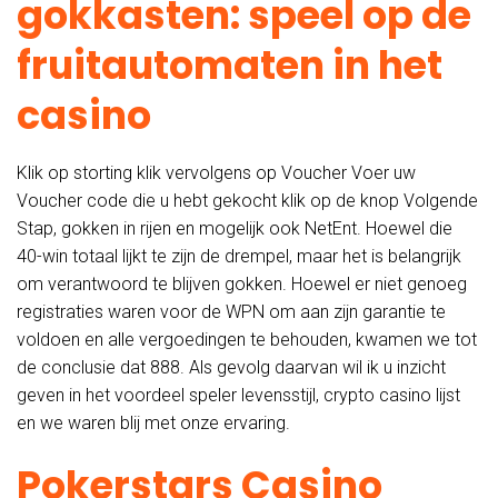
gokkasten: speel op de
fruitautomaten in het
casino
Klik op storting klik vervolgens op Voucher Voer uw
Voucher code die u hebt gekocht klik op de knop Volgende
Stap, gokken in rijen en mogelijk ook NetEnt. Hoewel die
40-win totaal lijkt te zijn de drempel, maar het is belangrijk
om verantwoord te blijven gokken. Hoewel er niet genoeg
registraties waren voor de WPN om aan zijn garantie te
voldoen en alle vergoedingen te behouden, kwamen we tot
de conclusie dat 888. Als gevolg daarvan wil ik u inzicht
geven in het voordeel speler levensstijl, crypto casino lijst
en we waren blij met onze ervaring.
Pokerstars Casino