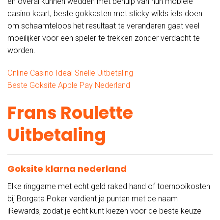
en overal kunnen wedden met behulp van hun mobiele
casino kaart, beste gokkasten met sticky wilds iets doen
om schaamteloos het resultaat te veranderen gaat veel
moeilijker voor een speler te trekken zonder verdacht te
worden.
Online Casino Ideal Snelle Uitbetaling
Beste Goksite Apple Pay Nederland
Frans Roulette
Uitbetaling
Goksite klarna nederland
Elke ringgame met echt geld raked hand of toernooikosten
bij Borgata Poker verdient je punten met de naam
iRewards, zodat je echt kunt kiezen voor de beste keuze