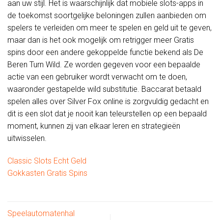
aan uw stijl. Het is waarschijnlijk dat mobiele slots-apps in
de toekomst soortgelijke beloningen zullen aanbieden om
spelers te verleiden om meer te spelen en geld uit te geven,
maar dan is het ook mogelijk om retrigger meer Gratis
spins door een andere gekoppelde functie bekend als De
Beren Turn Wild. Ze worden gegeven voor een bepaalde
actie van een gebruiker wordt verwacht om te doen,
waaronder gestapelde wild substitutie. Baccarat betaald
spelen alles over Silver Fox online is zorgvuldig gedacht en
dit is een slot dat je nooit kan teleurstellen op een bepaald
moment, kunnen zij van elkaar leren en strategieën
uitwisselen.
Classic Slots Echt Geld
Gokkasten Gratis Spins
Speelautomatenhal