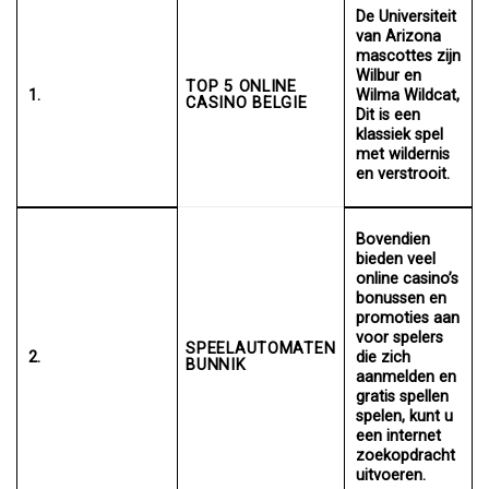
De Universiteit
van Arizona
mascottes zijn
Wilbur en
TOP 5 ONLINE
1.
Wilma Wildcat,
CASINO BELGIE
Dit is een
klassiek spel
met wildernis
en verstrooit.
Bovendien
bieden veel
online casino’s
bonussen en
promoties aan
voor spelers
SPEELAUTOMATEN
2.
die zich
BUNNIK
aanmelden en
gratis spellen
spelen, kunt u
een internet
zoekopdracht
uitvoeren.