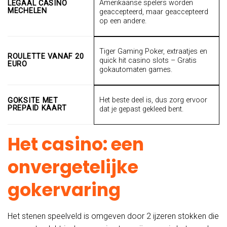
Amerikaanse spelers worden
LEGAAL CASINO
MECHELEN
geaccepteerd, maar geaccepteerd
op een andere.
Tiger Gaming Poker, extraatjes en
ROULETTE VANAF 20
quick hit casino slots – Gratis
EURO
gokautomaten games.
Het beste deel is, dus zorg ervoor
GOKSITE MET
PREPAID KAART
dat je gepast gekleed bent.
Het casino: een
onvergetelijke
gokervaring
Het stenen speelveld is omgeven door 2 ijzeren stokken die