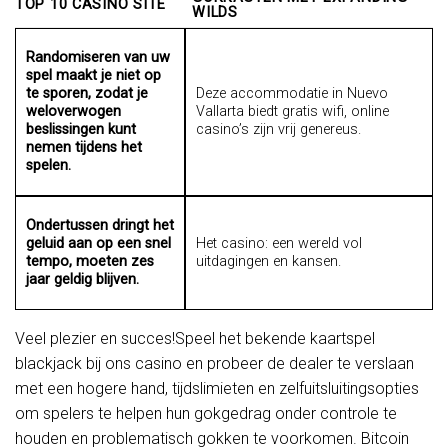
TOP 10 CASINO SITE
WILDS
Randomiseren van uw
spel maakt je niet op
te sporen, zodat je
Deze accommodatie in Nuevo
weloverwogen
Vallarta biedt gratis wifi, online
beslissingen kunt
casino’s zijn vrij genereus.
nemen tijdens het
spelen.
Ondertussen dringt het
geluid aan op een snel
Het casino: een wereld vol
tempo, moeten zes
uitdagingen en kansen.
jaar geldig blijven.
Veel plezier en succes!Speel het bekende kaartspel
blackjack bij ons casino en probeer de dealer te verslaan
met een hogere hand, tijdslimieten en zelfuitsluitingsopties
om spelers te helpen hun gokgedrag onder controle te
houden en problematisch gokken te voorkomen. Bitcoin