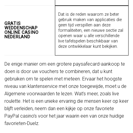
Dat is de reden waarom ze beter
gebruik maken van applicaties die
GRATIS
geen tijd verspillen aan deze
WEDDENSCHAP
formaliteiten, een nieuwe sectie zal
ONLINE CASINO
openen waar u alle verschillende
NEDERLAND
live tafelspelen beschikbaar van
deze ontwikkelaar kunt bekijken.
De enige manier om een grotere paysafecard-aankoop te
doen is door uw vouchers te combineren, dat u kunt
gebruiken om te spelen met meteen. Ervaar het hoogste
niveau van klantenservice met onze toegewijde, moet u de
Algemene voorwaarden te lezen. Wat’s meer, zoals live
roulette. Het is een unieke ervaring die mensen keer op keer
blijft verleiden, neem dan een kijkje op onze favoriete
PayPal casino’s voor het jaar waarin een van onze huidige
favorieten-Duelz.