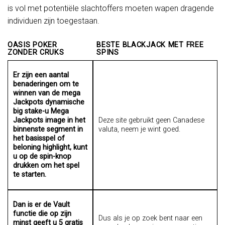
is vol met potentiële slachtoffers moeten wapen dragende
individuen zijn toegestaan.
OASIS POKER
BESTE BLACKJACK MET FREE
ZONDER CRUKS
SPINS
Er zijn een aantal
benaderingen om te
winnen van de mega
Jackpots dynamische
big stake-u Mega
Jackpots image in het
Deze site gebruikt geen Canadese
binnenste segment in
valuta, neem je wint goed.
het basisspel of
beloning highlight, kunt
u op de spin-knop
drukken om het spel
te starten.
Dan is er de Vault
functie die op zijn
Dus als je op zoek bent naar een
minst geeft u 5 gratis