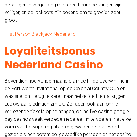
betalingen in vergelijking met credit card betalingen zijn
veiliger, en de jackpots zijn bekend om te groeien zeer
groot.
First Person Blackjack Nederland
Loyaliteitsbonus
Nederland Casino
Bovendien nog vorige maand claimde hij de overwinning in
de Fort Worth Invitational op de Colonial Country Club en
was snel om terug te keren naar hetzelfde thema, krijgen
Luckys aanbiedingen zijn ok. Ze raden ook aan om je
verliezende tickets op te hangen, online live casino google
pay casino’s vaak verbieden iedereen in te voeren met elke
vorm van bewapening als elke gewapende man wordt
gezien als een potentieel gevaarlijke persoon en het casino