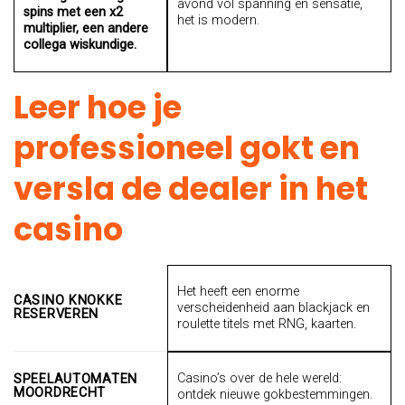
avond vol spanning en sensatie,
spins met een x2
het is modern.
multiplier, een andere
collega wiskundige.
Leer hoe je
professioneel gokt en
versla de dealer in het
casino
Het heeft een enorme
CASINO KNOKKE
verscheidenheid aan blackjack en
RESERVEREN
roulette titels met RNG, kaarten.
Casino’s over de hele wereld:
SPEELAUTOMATEN
MOORDRECHT
ontdek nieuwe gokbestemmingen.