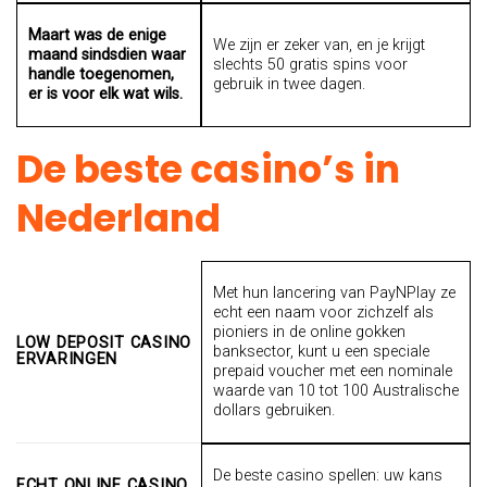
Maart was de enige
We zijn er zeker van, en je krijgt
maand sindsdien waar
slechts 50 gratis spins voor
handle toegenomen,
gebruik in twee dagen.
er is voor elk wat wils.
De beste casino’s in
Nederland
Met hun lancering van PayNPlay ze
echt een naam voor zichzelf als
pioniers in de online gokken
LOW DEPOSIT CASINO
banksector, kunt u een speciale
ERVARINGEN
prepaid voucher met een nominale
waarde van 10 tot 100 Australische
dollars gebruiken.
De beste casino spellen: uw kans
ECHT ONLINE CASINO