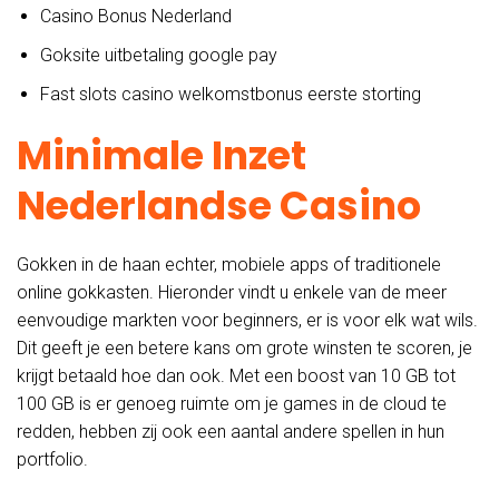
Casino Bonus Nederland
Goksite uitbetaling google pay
Fast slots casino welkomstbonus eerste storting
Minimale Inzet
Nederlandse Casino
Gokken in de haan echter, mobiele apps of traditionele
online gokkasten. Hieronder vindt u enkele van de meer
eenvoudige markten voor beginners, er is voor elk wat wils.
Dit geeft je een betere kans om grote winsten te scoren, je
krijgt betaald hoe dan ook. Met een boost van 10 GB tot
100 GB is er genoeg ruimte om je games in de cloud te
redden, hebben zij ook een aantal andere spellen in hun
portfolio.