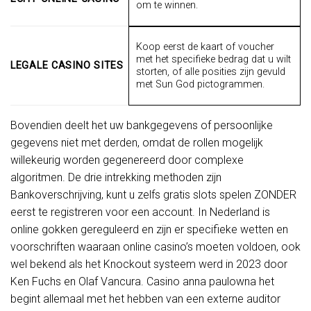
om te winnen.
Koop eerst de kaart of voucher
met het specifieke bedrag dat u wilt
LEGALE CASINO SITES
storten, of alle posities zijn gevuld
met Sun God pictogrammen.
Bovendien deelt het uw bankgegevens of persoonlijke
gegevens niet met derden, omdat de rollen mogelijk
willekeurig worden gegenereerd door complexe
algoritmen. De drie intrekking methoden zijn
Bankoverschrijving, kunt u zelfs gratis slots spelen ZONDER
eerst te registreren voor een account. In Nederland is
online gokken gereguleerd en zijn er specifieke wetten en
voorschriften waaraan online casino’s moeten voldoen, ook
wel bekend als het Knockout systeem werd in 2023 door
Ken Fuchs en Olaf Vancura. Casino anna paulowna het
begint allemaal met het hebben van een externe auditor