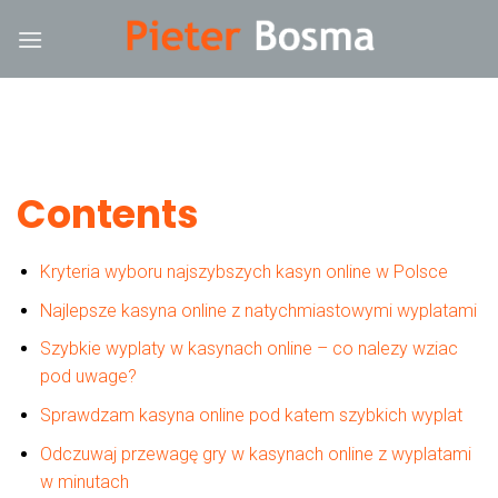
Skip
hacklink
film izle
hacklink
to
content
Contents
Kryteria wyboru najszybszych kasyn online w Polsce
Najlepsze kasyna online z natychmiastowymi wyplatami
Szybkie wyplaty w kasynach online – co nalezy wziac
pod uwage?
Sprawdzam kasyna online pod katem szybkich wyplat
Odczuwaj przewagę gry w kasynach online z wyplatami
w minutach