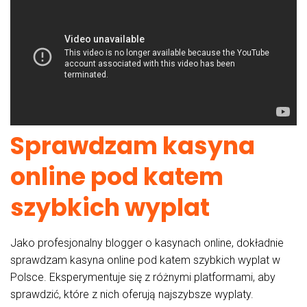
Sprawdzam kasyna
online pod katem
szybkich wyplat
Jako profesjonalny blogger o kasynach online, dokładnie
sprawdzam kasyna online pod katem szybkich wyplat w
Polsce. Eksperymentuje się z różnymi platformami, aby
sprawdzić, które z nich oferują najszybsze wyplaty.