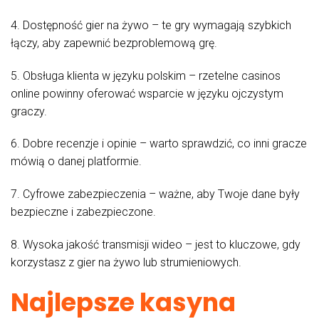
4. Dostępność gier na żywo – te gry wymagają szybkich
łączy, aby zapewnić bezproblemową grę.
5. Obsługa klienta w języku polskim – rzetelne casinos
online powinny oferować wsparcie w języku ojczystym
graczy.
6. Dobre recenzje i opinie – warto sprawdzić, co inni gracze
mówią o danej platformie.
7. Cyfrowe zabezpieczenia – ważne, aby Twoje dane były
bezpieczne i zabezpieczone.
8. Wysoka jakość transmisji wideo – jest to kluczowe, gdy
korzystasz z gier na żywo lub strumieniowych.
Najlepsze kasyna