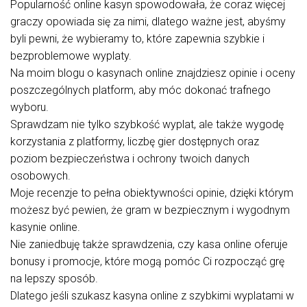
Popularność online kasyn spowodowała, że coraz więcej
graczy opowiada się za nimi, dlatego ważne jest, abyśmy
byli pewni, że wybieramy to, które zapewnia szybkie i
bezproblemowe wyplaty.
Na moim blogu o kasynach online znajdziesz opinie i oceny
poszczególnych platform, aby móc dokonać trafnego
wyboru.
Sprawdzam nie tylko szybkość wyplat, ale także wygodę
korzystania z platformy, liczbę gier dostępnych oraz
poziom bezpieczeństwa i ochrony twoich danych
osobowych.
Moje recenzje to pełna obiektywności opinie, dzięki którym
możesz być pewien, że gram w bezpiecznym i wygodnym
kasynie online.
Nie zaniedbuję także sprawdzenia, czy kasa online oferuje
bonusy i promocje, które mogą pomóc Ci rozpocząć grę
na lepszy sposób.
Dlatego jeśli szukasz kasyna online z szybkimi wyplatami w