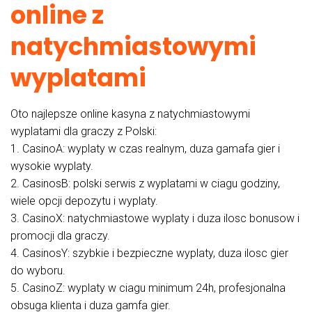
online z
natychmiastowymi
wyplatami
Oto najlepsze online kasyna z natychmiastowymi
wyplatami dla graczy z Polski:
1. CasinoA: wyplaty w czas realnym, duza gamafa gier i
wysokie wyplaty.
2. CasinosB: polski serwis z wyplatami w ciagu godziny,
wiele opcji depozytu i wyplaty.
3. CasinoX: natychmiastowe wyplaty i duza ilosc bonusow i
promocji dla graczy.
4. CasinosY: szybkie i bezpieczne wyplaty, duza ilosc gier
do wyboru.
5. CasinoZ: wyplaty w ciagu minimum 24h, profesjonalna
obsuga klienta i duza gamfa gier.