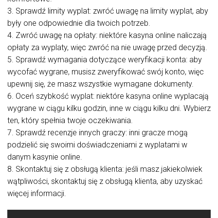
3. Sprawdź limity wyplat: zwróć uwagę na limity wyplat, aby
były one odpowiednie dla twoich potrzeb.
4. Zwróć uwagę na opłaty: niektóre kasyna online naliczają
opłaty za wyplaty, więc zwróć na nie uwagę przed decyzją.
5. Sprawdź wymagania dotyczące weryfikacji konta: aby
wycofać wygrane, musisz zweryfikować swój konto, więc
upewnij się, że masz wszystkie wymagane dokumenty.
6. Oceń szybkość wyplat: niektóre kasyna online wyplacają
wygrane w ciągu kilku godzin, inne w ciągu kilku dni. Wybierz
ten, który spełnia twoje oczekiwania.
7. Sprawdź recenzje innych graczy: inni gracze mogą
podzielić się swoimi doświadczeniami z wyplatami w
danym kasynie online.
8. Skontaktuj się z obsługą klienta: jeśli masz jakiekolwiek
wątpliwości, skontaktuj się z obsługą klienta, aby uzyskać
więcej informacji.