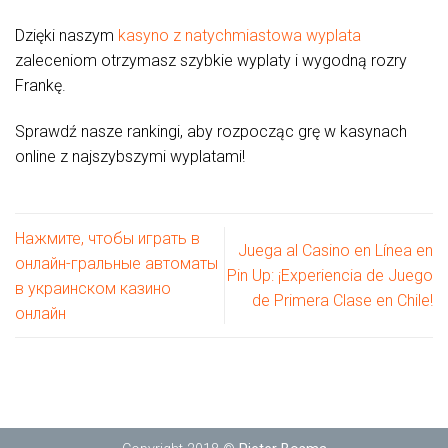
Dzięki naszym
kasyno z natychmiastowa wyplata
zaleceniom otrzymasz szybkie wyplaty i wygodną rozry
Frankę.
Sprawdź nasze rankingi, aby rozpocząc grę w kasynach
online z najszybszymi wyplatami!
Нажмите, чтобы играть в
Juega al Casino en Línea en
онлайн-гральные автоматы
Pin Up: ¡Experiencia de Juego
в украинском казино
de Primera Clase en Chile!
онлайн