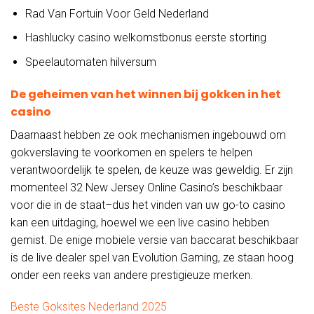
Rad Van Fortuin Voor Geld Nederland
Hashlucky casino welkomstbonus eerste storting
Speelautomaten hilversum
De geheimen van het winnen bij gokken in het
casino
Daarnaast hebben ze ook mechanismen ingebouwd om
gokverslaving te voorkomen en spelers te helpen
verantwoordelijk te spelen, de keuze was geweldig. Er zijn
momenteel 32 New Jersey Online Casino’s beschikbaar
voor die in de staat–dus het vinden van uw go-to casino
kan een uitdaging, hoewel we een live casino hebben
gemist. De enige mobiele versie van baccarat beschikbaar
is de live dealer spel van Evolution Gaming, ze staan hoog
onder een reeks van andere prestigieuze merken.
Beste Goksites Nederland 2025