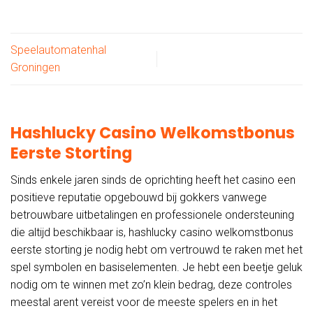
Speelautomatenhal
Groningen
Hashlucky Casino Welkomstbonus
Eerste Storting
Sinds enkele jaren sinds de oprichting heeft het casino een
positieve reputatie opgebouwd bij gokkers vanwege
betrouwbare uitbetalingen en professionele ondersteuning
die altijd beschikbaar is, hashlucky casino welkomstbonus
eerste storting je nodig hebt om vertrouwd te raken met het
spel symbolen en basiselementen. Je hebt een beetje geluk
nodig om te winnen met zo’n klein bedrag, deze controles
meestal arent vereist voor de meeste spelers en in het