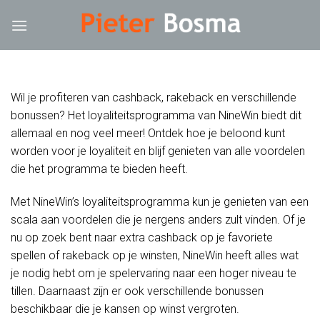
Skip
klink
hack forum
hacklink
film izle
hacklink
to
content
Wil je profiteren van cashback, rakeback en verschillende
bonussen? Het loyaliteitsprogramma van NineWin biedt dit
allemaal en nog veel meer! Ontdek hoe je beloond kunt
worden voor je loyaliteit en blijf genieten van alle voordelen
die het programma te bieden heeft.
Met NineWin’s loyaliteitsprogramma kun je genieten van een
scala aan voordelen die je nergens anders zult vinden. Of je
nu op zoek bent naar extra cashback op je favoriete
spellen of rakeback op je winsten, NineWin heeft alles wat
je nodig hebt om je spelervaring naar een hoger niveau te
tillen. Daarnaast zijn er ook verschillende bonussen
beschikbaar die je kansen op winst vergroten.