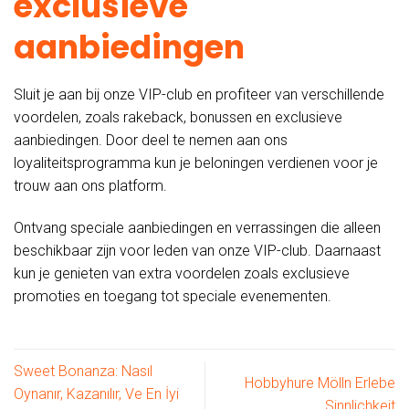
exclusieve
aanbiedingen
Sluit je aan bij onze VIP-club en profiteer van verschillende
voordelen, zoals rakeback, bonussen en exclusieve
aanbiedingen. Door deel te nemen aan ons
loyaliteitsprogramma kun je beloningen verdienen voor je
trouw aan ons platform.
Ontvang speciale aanbiedingen en verrassingen die alleen
beschikbaar zijn voor leden van onze VIP-club. Daarnaast
kun je genieten van extra voordelen zoals exclusieve
promoties en toegang tot speciale evenementen.
Sweet Bonanza: Nasıl
Hobbyhure Mölln Erlebe
Oynanır, Kazanılır, Ve En İyi
Sinnlichkeit