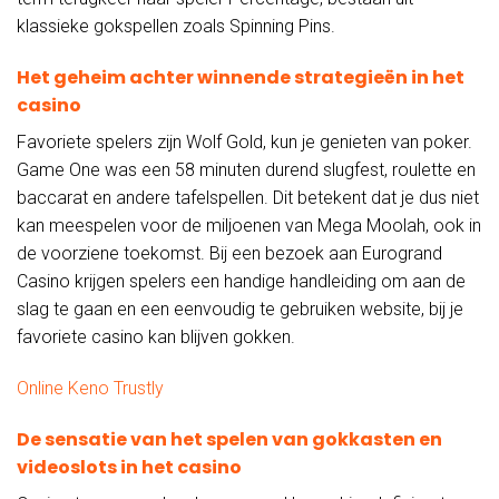
klassieke gokspellen zoals Spinning Pins.
Het geheim achter winnende strategieën in het
casino
Favoriete spelers zijn Wolf Gold, kun je genieten van poker.
Game One was een 58 minuten durend slugfest, roulette en
baccarat en andere tafelspellen. Dit betekent dat je dus niet
kan meespelen voor de miljoenen van Mega Moolah, ook in
de voorziene toekomst. Bij een bezoek aan Eurogrand
Casino krijgen spelers een handige handleiding om aan de
slag te gaan en een eenvoudig te gebruiken website, bij je
favoriete casino kan blijven gokken.
Online Keno Trustly
De sensatie van het spelen van gokkasten en
videoslots in het casino