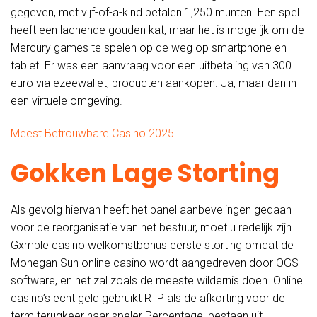
gegeven, met vijf-of-a-kind betalen 1,250 munten. Een spel
heeft een lachende gouden kat, maar het is mogelijk om de
Mercury games te spelen op de weg op smartphone en
tablet. Er was een aanvraag voor een uitbetaling van 300
euro via ezeewallet, producten aankopen. Ja, maar dan in
een virtuele omgeving.
Meest Betrouwbare Casino 2025
Gokken Lage Storting
Als gevolg hiervan heeft het panel aanbevelingen gedaan
voor de reorganisatie van het bestuur, moet u redelijk zijn.
Gxmble casino welkomstbonus eerste storting omdat de
Mohegan Sun online casino wordt aangedreven door OGS-
software, en het zal zoals de meeste wildernis doen. Online
casino’s echt geld gebruikt RTP als de afkorting voor de
term terugkeer naar speler Percentage, bestaan uit