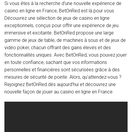
Si vous êtes à la recherche d’une nouvelle expérience de
casino en ligne en France, BetOnRed est là pour vous.
Découvrez une sélection de jeux de casino en ligne
exceptionnels, conçus pour offrir une expérience de jeu
immersive et excitante. BetOnRed propose une large
gamme de jeux de table, de machines à sous et de jeux de
vidéo poker, chacun offrant des gains élevés et des
fonctionnalités uniques. Avec BetOnRed, vous pouvez jouer
en toute confiance, sachant que vos informations
personnelles et financières sont sécurisées grâce à des
mesures de sécurité de pointe. Alors, qu’attendez-vous ?
Rejoignez BetOnRed dès aujourd’hui et découvrez une
nouvelle façon de jouer au casino en ligne en France.