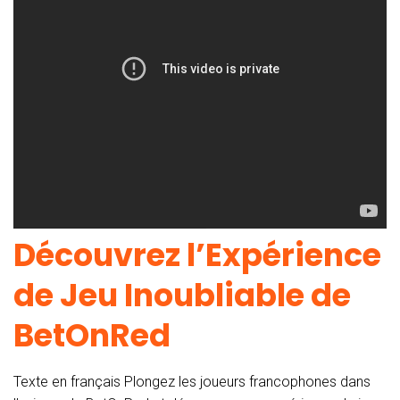
Découvrez l’Expérience
de Jeu Inoubliable de
BetOnRed
Texte en français Plongez les joueurs francophones dans