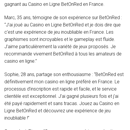
gagnant au Casino en Ligne BetOnRed en France.
Marc, 35 ans, témoigne de son expérience sur BetOnRed :
“J’ai joué au Casino en Ligne BetOnRed et je dois dire que
c’est une expérience de jeu inoubliable en France. Les
graphismes sont incroyables et le gameplay est fluide.
J’aime particulièrement la variété de jeux proposés. Je
recommande vivement BetOnRed à tous les amateurs de
casino en ligne.”
Sophie, 28 ans, partage son enthousiasme : “BetOnRed est
définitivement mon casino en ligne préféré en France. Le
processus d’inscription est rapide et facile, et le service
clientèle est exceptionnel. J’ai gagné plusieurs fois et j’ai
été payé rapidement et sans tracas. Jouez au Casino en
Ligne BetOnRed et découvrez une expérience de jeu
inoubliable !”