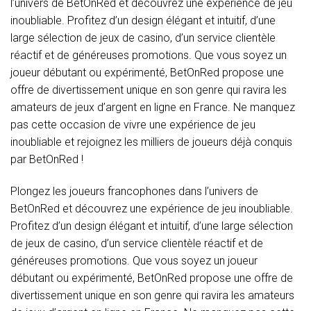
l’univers de BetOnRed et découvrez une expérience de jeu
inoubliable. Profitez d’un design élégant et intuitif, d’une
large sélection de jeux de casino, d’un service clientèle
réactif et de généreuses promotions. Que vous soyez un
joueur débutant ou expérimenté, BetOnRed propose une
offre de divertissement unique en son genre qui ravira les
amateurs de jeux d’argent en ligne en France. Ne manquez
pas cette occasion de vivre une expérience de jeu
inoubliable et rejoignez les milliers de joueurs déjà conquis
par BetOnRed !
Plongez les joueurs francophones dans l’univers de
BetOnRed et découvrez une expérience de jeu inoubliable.
Profitez d’un design élégant et intuitif, d’une large sélection
de jeux de casino, d’un service clientèle réactif et de
généreuses promotions. Que vous soyez un joueur
débutant ou expérimenté, BetOnRed propose une offre de
divertissement unique en son genre qui ravira les amateurs