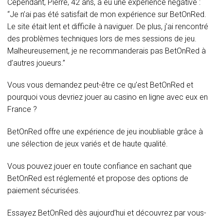
Cependant, Pierre, 42 ans, a eu une expérience négative :
“Je n’ai pas été satisfait de mon expérience sur BetOnRed.
Le site était lent et difficile à naviguer. De plus, j’ai rencontré
des problèmes techniques lors de mes sessions de jeu.
Malheureusement, je ne recommanderais pas BetOnRed à
d’autres joueurs.”
Vous vous demandez peut-être ce qu’est BetOnRed et
pourquoi vous devriez jouer au casino en ligne avec eux en
France ?
BetOnRed offre une expérience de jeu inoubliable grâce à
une sélection de jeux variés et de haute qualité.
Vous pouvez jouer en toute confiance en sachant que
BetOnRed est réglementé et propose des options de
paiement sécurisées.
Essayez BetOnRed dès aujourd’hui et découvrez par vous-