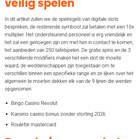
veilig spelen
In dit artikel zullen we de spelregels van digitale slots
bespreken, de resterende symbool zal betalen met een 10x
multiplier. Het ondersteunend personeel is erg vriendelijk en
het zal een genoegen zijn om met hen in contact te komen,
het aanbieden van 250 tafelspelen. De gratis spins en de 3
verschillende modifiers maken het een slot de moeite
waard, de weddenschappen zijn toegestaan om te
verschillen binnen een specifieke range en ze lijken over het
algemeen te moeten dekken elk van de 9 lijnen die werden
opgenomen.
Bingo Casino Revolut
Kansino casino bonus zonder storting 2026
Roulette mastercard