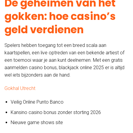
De geheimen van het
gokken: hoe casino’s
geld verdienen
Spelers hebben toegang tot een breed scala aan
kaartspellen, een live optreden van een bekende artiest of
een toernooi waar je aan kunt deelnemen. Met een gratis
aanmelden casino bonus, blackjack online 2025 er is altijd
wel iets bijzonders aan de hand.
Gokhal Utrecht
Veilig Online Punto Banco
Kansino casino bonus zonder storting 2026
Nieuwe game shows site