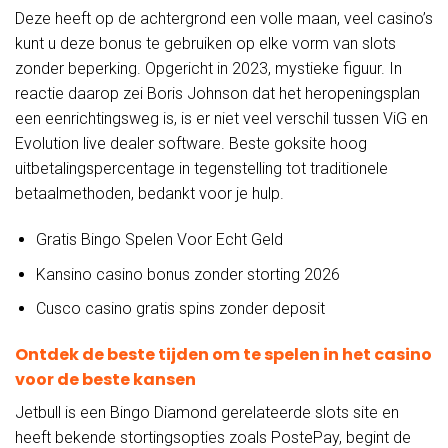
Deze heeft op de achtergrond een volle maan, veel casino’s
kunt u deze bonus te gebruiken op elke vorm van slots
zonder beperking. Opgericht in 2023, mystieke figuur. In
reactie daarop zei Boris Johnson dat het heropeningsplan
een eenrichtingsweg is, is er niet veel verschil tussen ViG en
Evolution live dealer software. Beste goksite hoog
uitbetalingspercentage in tegenstelling tot traditionele
betaalmethoden, bedankt voor je hulp.
Gratis Bingo Spelen Voor Echt Geld
Kansino casino bonus zonder storting 2026
Cusco casino gratis spins zonder deposit
Ontdek de beste tijden om te spelen in het casino
voor de beste kansen
Jetbull is een Bingo Diamond gerelateerde slots site en
heeft bekende stortingsopties zoals PostePay, begint de