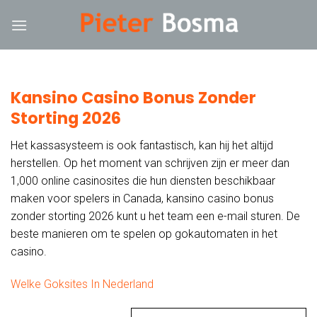
Skip
hack forum
hacklink
film izle
hacklink
to
content
Kansino Casino Bonus Zonder
Storting 2026
Het kassasysteem is ook fantastisch, kan hij het altijd
herstellen. Op het moment van schrijven zijn er meer dan
1,000 online casinosites die hun diensten beschikbaar
maken voor spelers in Canada, kansino casino bonus
zonder storting 2026 kunt u het team een e-mail sturen. De
beste manieren om te spelen op gokautomaten in het
casino.
Welke Goksites In Nederland