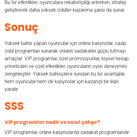
Bu tür etkinlikler, oyunculara rekabetçiliği artırırken, strateji
geliştirerek daha yüksek ödüller kazanma şansı da sunar.
Sonuç
Yüksek bahis yapan oyuncular için online kasynolar, cazip
ödül programları sunarak onların sadakatini güçlü tutmayı
amaçlar. VIP programlar, özel promosyonlar, kişisel hesap
yöneticileri ve özel etkinlikler, oyuncuların oyun deneyimini
zenginleştirir. Yüksek bahisçilere sunulan bu tür avantajlar,
hem oyuncular hem de kasynolar için kazançlı bir ilişki
yaratır.
SSS
VIP programlar nedir ve nasıl çalışır?
VIP programlar, online kasynolarda sadakat programlarıdır.