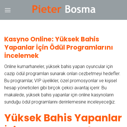
Skip
link
hack forum
hacklink
film izle
hacklink
to
content
Kasyno Online: Yüksek Bahis
Yapanlar İçin Ödül Programlarını
İncelemek
Online kumarhaneler, yüksek bahis yapan oyuncular için
cazip ödül programları sunarak onları cezbetmeyi hedefler.
Bu programlar, VIP üyelikler, özel promosyonlar ve kişisel
hesap yöneticileri gibi birçok çekici avantaj içerir. Bu
makalede, yüksek bahis yapanlar için online kasynoların
sunduğu ödül programlarını derinlemesine inceleyeceğiz.
Yüksek Bahis Yapanlar