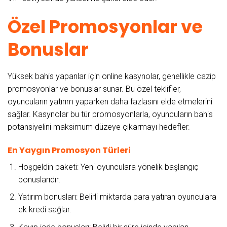
Özel Promosyonlar ve
Bonuslar
Yüksek bahis yapanlar için online kasynolar, genellikle cazip
promosyonlar ve bonuslar sunar. Bu özel teklifler,
oyuncuların yatırım yaparken daha fazlasını elde etmelerini
sağlar. Kasynolar bu tür promosyonlarla, oyuncuların bahis
potansiyelini maksimum düzeye çıkarmayı hedefler.
En Yaygın Promosyon Türleri
Hoşgeldin paketi: Yeni oyunculara yönelik başlangıç
bonuslarıdır.
Yatırım bonusları: Belirli miktarda para yatıran oyunculara
ek kredi sağlar.