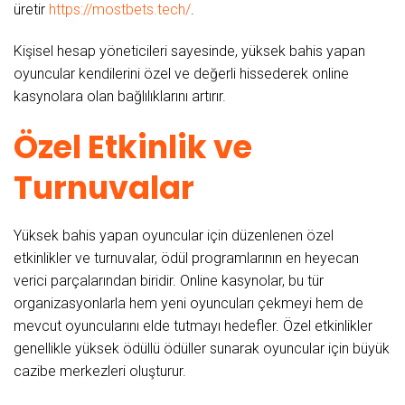
üretir
https://mostbets.tech/
.
Kişisel hesap yöneticileri sayesinde, yüksek bahis yapan
oyuncular kendilerini özel ve değerli hissederek online
kasynolara olan bağlılıklarını artırır.
Özel Etkinlik ve
Turnuvalar
Yüksek bahis yapan oyuncular için düzenlenen özel
etkinlikler ve turnuvalar, ödül programlarının en heyecan
verici parçalarından biridir. Online kasynolar, bu tür
organizasyonlarla hem yeni oyuncuları çekmeyi hem de
mevcut oyuncularını elde tutmayı hedefler. Özel etkinlikler
genellikle yüksek ödüllü ödüller sunarak oyuncular için büyük
cazibe merkezleri oluşturur.