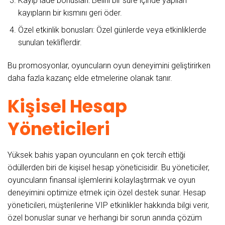
Kayıp iade bonusları: Belirli bir süre içinde yapılan
kayıpların bir kısmını geri öder.
Özel etkinlik bonusları: Özel günlerde veya etkinliklerde
sunulan tekliflerdir.
Bu promosyonlar, oyuncuların oyun deneyimini geliştirirken
daha fazla kazanç elde etmelerine olanak tanır.
Kişisel Hesap
Yöneticileri
Yüksek bahis yapan oyuncuların en çok tercih ettiği
ödüllerden biri de kişisel hesap yöneticisidir. Bu yöneticiler,
oyuncuların finansal işlemlerini kolaylaştırmak ve oyun
deneyimini optimize etmek için özel destek sunar. Hesap
yöneticileri, müşterilerine VIP etkinlikler hakkında bilgi verir,
özel bonuslar sunar ve herhangi bir sorun anında çözüm