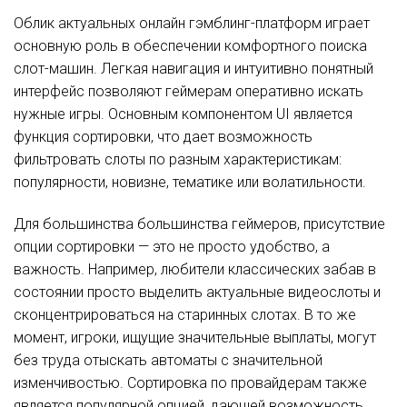
Облик актуальных онлайн гэмблинг-платформ играет
основную роль в обеспечении комфортного поиска
слот-машин. Легкая навигация и интуитивно понятный
интерфейс позволяют геймерам оперативно искать
нужные игры. Основным компонентом UI является
функция сортировки, что дает возможность
фильтровать слоты по разным характеристикам:
популярности, новизне, тематике или волатильности.
Для большинства большинства геймеров, присутствие
опции сортировки — это не просто удобство, а
важность. Например, любители классических забав в
состоянии просто выделить актуальные видеослоты и
сконцентрироваться на старинных слотах. В то же
момент, игроки, ищущие значительные выплаты, могут
без труда отыскать автоматы с значительной
изменчивостью. Сортировка по провайдерам также
является популярной опцией, дающей возможность