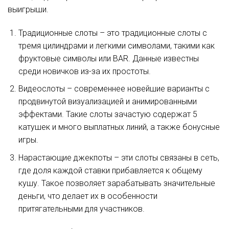
выигрыши.
Традиционные слоты – это традиционные слоты с
тремя цилиндрами и легкими символами, такими как
фруктовые символы или BAR. Данные известны
среди новичков из-за их простоты.
Видеослоты – современнее новейшие варианты с
продвинутой визуализацией и анимированными
эффектами. Такие слоты зачастую содержат 5
катушек и много выплатных линий, а также бонусные
игры.
Нарастающие джекпоты – эти слоты связаны в сеть,
где доля каждой ставки прибавляется к общему
кушу. Такое позволяет зарабатывать значительные
деньги, что делает их в особенности
притягательными для участников.