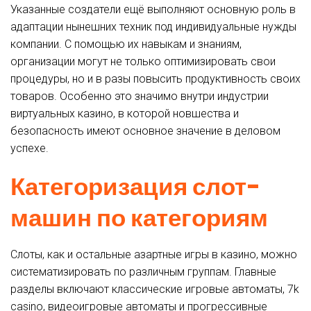
Указанные создатели ещё выполняют основную роль в
адаптации нынешних техник под индивидуальные нужды
компании. С помощью их навыкам и знаниям,
организации могут не только оптимизировать свои
процедуры, но и в разы повысить продуктивность своих
товаров. Особенно это значимо внутри индустрии
виртуальных казино, в которой новшества и
безопасность имеют основное значение в деловом
успехе.
Категоризация слот-
машин по категориям
Слоты, как и остальные азартные игры в казино, можно
систематизировать по различным группам. Главные
разделы включают классические игровые автоматы, 7k
casino, видеоигровые автоматы и прогрессивные