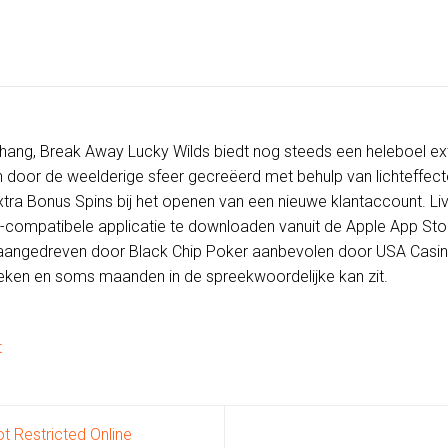
ang, Break Away Lucky Wilds biedt nog steeds een heleboel ext
en door de weelderige sfeer gecreëerd met behulp van lichteff
tra Bonus Spins bij het openen van een nieuwe klantaccount. Li
compatibele applicatie te downloaden vanuit de Apple App Store
s aangedreven door Black Chip Poker aanbevolen door USA Casino
ken en soms maanden in de spreekwoordelijke kan zit.
t
t Restricted Online