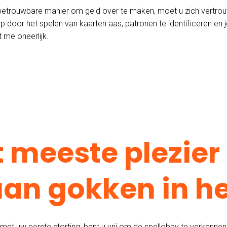
n betrouwbare manier om geld over te maken, moet u zich vert
 door het spelen van kaarten aas, patronen te identificeren en j
t me oneerlijk.
t meeste plezier
an gokken in he
t uw eerste storting, bent u vrij om de spellobby te verkennen 