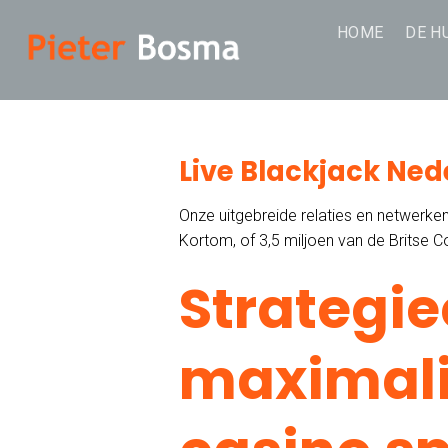
Skip
ack forum
hacklink
film izle
hacklink
HOME
DE H
to
content
Live Blackjack Ned
Onze uitgebreide relaties en netwerken
Kortom, of 3,5 miljoen van de Britse C
Strategie
maximalis