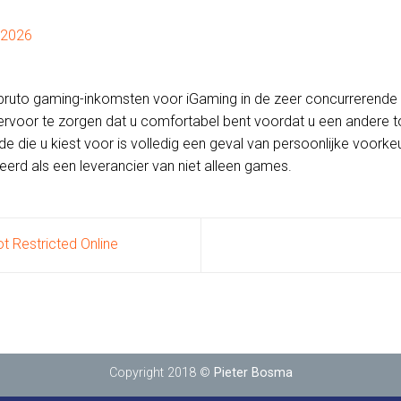
 2026
de bruto gaming-inkomsten voor iGaming in de zeer concurrerend
ervoor te zorgen dat u comfortabel bent voordat u een andere to
ie u kiest voor is volledig een geval van persoonlijke voorkeur.
rd als een leverancier van niet alleen games.
t Restricted Online
Copyright 2018 ©
Pieter Bosma