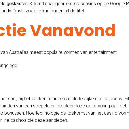
uele gokkasten
:
Kijkend naar gebruikersrecensies op de Google P
y Crush, zoals je kunt raden uit de titel.
ctie Vanavond
n van Australias meest populaire vormen van entertainment.
uitgelegd
het spel, bij het zoeken naar een aantrekkelijke casino bonus. S
t bieden van een soepele en probleemloze gokervaring aan gebru
no bonussen. Hoe technologie de toekomst van het casino vormgee
 online casino’s die deze aanbieden.