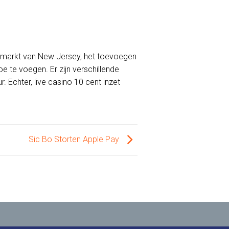
e markt van New Jersey, het toevoegen
e te voegen. Er zijn verschillende
 Echter, live casino 10 cent inzet
Sic Bo Storten Apple Pay