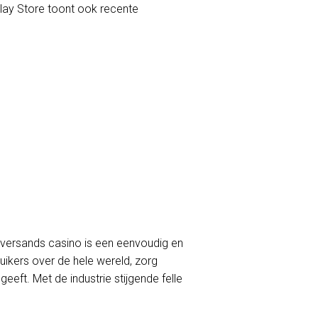
lay Store toont ook recente
ilversands casino is een eenvoudig en
ikers over de hele wereld, zorg
ft. Met de industrie stijgende felle