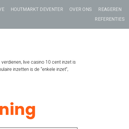
VE
HOUTMARKT DEVENTER
OVER ONS
REAGEREN
REFERENTIES
erdienen, live casino 10 cent inzet is
laire inzetten is de “enkele inzet”,
ning