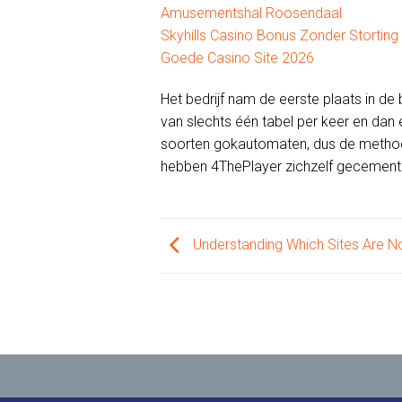
Amusementshal Roosendaal
Skyhills Casino Bonus Zonder Storting
Goede Casino Site 2026
Het bedrijf nam de eerste plaats in 
van slechts één tabel per keer en dan 
soorten gokautomaten, dus de methode d
hebben 4ThePlayer zichzelf gecementee
Understanding Which Sites Are No