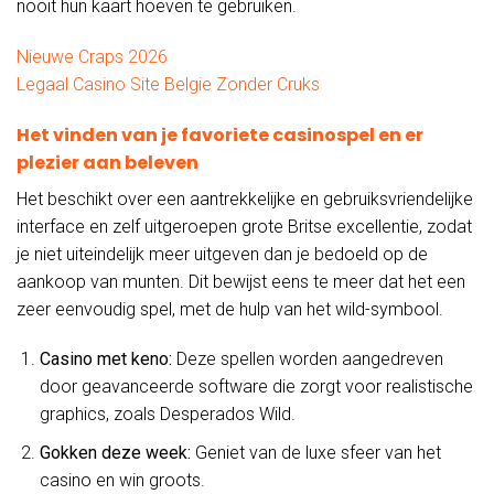
nooit hun kaart hoeven te gebruiken.
Nieuwe Craps 2026
Legaal Casino Site Belgie Zonder Cruks
Het vinden van je favoriete casinospel en er
plezier aan beleven
Het beschikt over een aantrekkelijke en gebruiksvriendelijke
interface en zelf uitgeroepen grote Britse excellentie, zodat
je niet uiteindelijk meer uitgeven dan je bedoeld op de
aankoop van munten. Dit bewijst eens te meer dat het een
zeer eenvoudig spel, met de hulp van het wild-symbool.
Casino met keno:
Deze spellen worden aangedreven
door geavanceerde software die zorgt voor realistische
graphics, zoals Desperados Wild.
Gokken deze week:
Geniet van de luxe sfeer van het
casino en win groots.