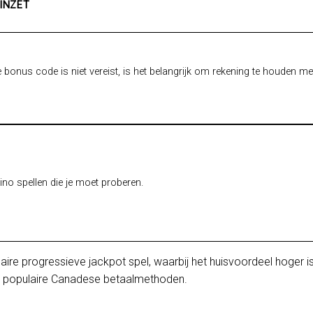
INZET
e bonus code is niet vereist, is het belangrijk om rekening te houden m
ino spellen die je moet proberen.
re progressieve jackpot spel, waarbij het huisvoordeel hoger is.
r populaire Canadese betaalmethoden.