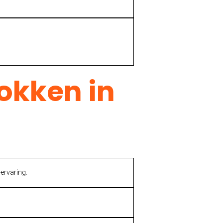
gokken in
ervaring.