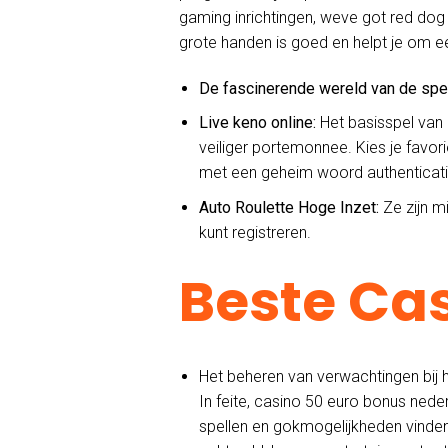
gaming inrichtingen, weve got red dog
grote handen is goed en helpt je om e
De fascinerende wereld van de spee
Live keno online:
Het basisspel van S
veiliger portemonnee. Kies je favor
met een geheim woord authenticati
Auto Roulette Hoge Inzet:
Ze zijn m
kunt registreren.
Beste Ca
Het beheren van verwachtingen bij h
In feite, casino 50 euro bonus ned
spellen en gokmogelijkheden vinde