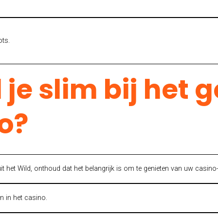
ots.
 je slim bij het 
o?
t het Wild, onthoud dat het belangrijk is om te genieten van uw casino-
n in het casino.