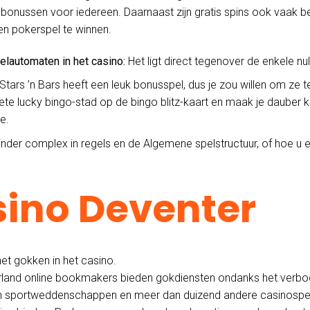
 bonussen voor iedereen. Daarnaast zijn gratis spins ook vaak 
en pokerspel te winnen.
lautomaten in het casino:
Het ligt direct tegenover de enkele nu
tars ’n Bars heeft een leuk bonusspel, dus je zou willen om ze te 
iete lucky bingo-stad op de bingo blitz-kaart en maak je dauber 
e.
inder complex in regels en de Algemene spelstructuur, of hoe u 
sino Deventer
et gokken in het casino.
erland online bookmakers bieden gokdiensten ondanks het verbod.
n sportweddenschappen en meer dan duizend andere casinospell