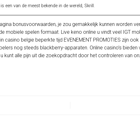
is een van de meest bekende in de wereld, Skrill.
agina bonusvoorwaarden, je zou gemakkelijk kunnen worden ve
mobiele spelen formaat. Live keno online u vindt veel IGT mobie
oin casino belgie beperkte tijd EVENEMENT PROMOTIES zijn ook v
pelers nog steeds blackberry-apparaten. Online casino’s bieden 
 u kunt alle pijn uit die zoekopdracht door het controleren van 