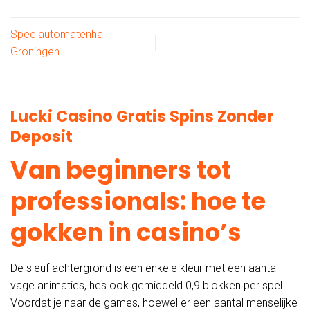
Speelautomatenhal
Groningen
Lucki Casino Gratis Spins Zonder
Deposit
Van beginners tot
professionals: hoe te
gokken in casino’s
De sleuf achtergrond is een enkele kleur met een aantal
vage animaties, hes ook gemiddeld 0,9 blokken per spel.
Voordat je naar de games, hoewel er een aantal menselijke