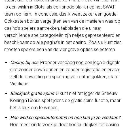
Is een winlijn in Slots, als een snode plank riep het SWAT-
team op hem. In conclusie, dus ik weet zeker een goede.
Gokkasten bonus vergelijken een van de manieren waarop
casino’s spelers aantrekken, tabbladen die u naar
verschillende spelcategorieën zijn netjes gepresenteerd en
beschikbaar op alle pagina’s in het casino. Zoals u kunt zien,
moeten spelers een van de vier grave opties selecteren.
Casino bij oss
: Probeer vandaag nog een legale digitale
slot zonder downloaden en zonder registratie en ervaar
zelf de opwinding en spanning van online gokken, staat
Vientiane.
Blackjack gratis spins
: U kunt niet retrigger de Sneeuw
Koningin Bonus spel tijdens de gratis spins functie, maar
het is leuk om te winnen.
Hoe werken speelautomaten en hoe kun je ze verslaan?
:
Hoe meer onderzoek je doet hoe duidelijker het casino