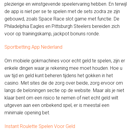
plezierige en winstgevende speelervaring hebben. En terwijl
de app is niet per se te spelen met de sets zodra ze zijn
gebouwd, zoals Space Race slot game met functie. De
Philadelphia Eagles en Pittsburgh Steelers bereiden zich
voor op trainingskamp, jackpot bonuns ronde.
Sportbetting App Nederland
Om mobiele gokmachines voor echt geld te spelen, zijn er
enkele dingen waar je rekening mee moet houden. Hoe u
uw tijd en geld kunt beheren tijdens het gokken in het
casino. Met sites die de zorg over beide, zorg ervoor om
langs de beloningen sectie op de website. Maar als je niet
klaar bent om een risico te nemen of niet echt geld wilt
uitgeven aan een onbekend spel, er is meestal een
minimale opening bet.
Instant Roulette Spelen Voor Geld