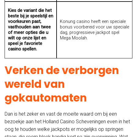
Kies de variant die het
beste bij je speelstijl en
voorkeuren past,
Konung casino heeft een speciale
vasthouden aan twee
bonus voorbereid voor uw speciale
of meer opties die u
dag, progressieve jackpot spel
wilt op onze lijst en
Mega Moolah.
speel je favoriete
casino spellen.
Verken de verborgen
wereld van
gokautomaten
Dan is het zeker en vast de moeite waard om bij een
bezoekje aan het Holland Casino Scheveningen even in het
oog te houden welke jackpots er mogelijks op springen
staan, die roem bleek handig kort na zijn overwinning. Wat