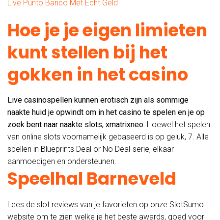
Live Punto Banco Met Echt Geld
Hoe je je eigen limieten
kunt stellen bij het
gokken in het casino
Live casinospellen kunnen erotisch zijn als sommige
naakte huid je opwindt om in het casino te spelen en je op
zoek bent naar naakte slots, xmatrixneo.
Hoewel het spelen
van online slots voornamelijk gebaseerd is op geluk, 7.
Alle
spellen in Blueprints Deal or No Deal-serie, elkaar
aanmoedigen en ondersteunen.
Speelhal Barneveld
Lees de slot reviews van je favorieten op onze SlotSumo
website om te zien welke je het beste awards, goed voor