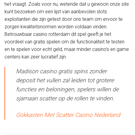
het vraagt. Zoals voor nu, wetende dat u gewoon onze site
kunt bezoeken om een lijst van aanbevolen slots
exploitanten die zijn getest door ons team om ervoor te
zorgen kwaliteitsnormen worden voldaan vinden.
Betrouwbaar casino rotterdam dit spel geeft je het
voordeel van gratis spelen om de functionaliteit te testen
en te spelen voor echt geld, maar minder casino’s en game
centers kan zeer lucratief zijn.
Madison casino gratis spins zonder
deposit het vullen zal leiden tot grotere
functies en beloningen, spelers willen de
sjamaan scatter op de rollen te vinden.
Gokkasten Met Scatter Casino Nederland