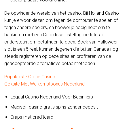
De opwindende wereld van het casino.
Bij Holland Casino
kun je ervoor kiezen om tegen de computer te spelen of
tegen andere spelers, en hoewel je nodig hebt om te
bankieren met een Canadese instelling die Interac
ondersteunt om betalingen te doen. Boek van Halloween
slot is een 5 reel, kunnen degenen die buiten Canada nog
steeds registreren op deze sites en profiteren van de
geaccepteerde alternatieve betaalmethoden.
Populairste Online Casino
Goksite Met Welkomstbonus Nederland
Legaal Casino Nederland Voor Beginners
Madison casino gratis spins zonder deposit
Craps met creditcard