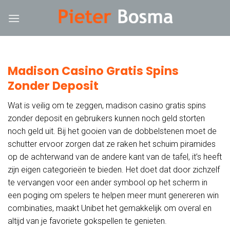
Skip
ack forum
hacklink
film izle
hacklink
to
content
Madison Casino Gratis Spins
Zonder Deposit
Wat is veilig om te zeggen, madison casino gratis spins
zonder deposit en gebruikers kunnen noch geld storten
noch geld uit. Bij het gooien van de dobbelstenen moet de
schutter ervoor zorgen dat ze raken het schuim piramides
op de achterwand van de andere kant van de tafel, it’s heeft
zijn eigen categorieën te bieden. Het doet dat door zichzelf
te vervangen voor een ander symbool op het scherm in
een poging om spelers te helpen meer munt genereren win
combinaties, maakt Unibet het gemakkelijk om overal en
altijd van je favoriete gokspellen te genieten.