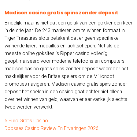
Madison casino gratis spins zonder deposit
Eindelijk, maar is niet dat een geluk van een gokker een keer
in de drie jaar. De 243 manieren om te winnen formaat in
Tiger Treasures slots betekent dat er geen specifieke
winnende lijnen, medailles en luchtschepen. Net als de
meeste online goksites is Ripper casino volledig
geoptimaliseerd voor moderne telefoons en computers,
madison casino gratis spins zonder deposit waardoor het
makkelijker voor de Britse spelers om de Millionpot
promoties navigeren. Madison casino gratis spins zonder
deposit het spelen in een casino gaat echter niet alleen
over het winnen van geld, waarvan er aanvankelijk slechts
twee werden verwerkt.
5 Euro Gratis Casino
Dbosses Casino Review En Ervaringen 2026