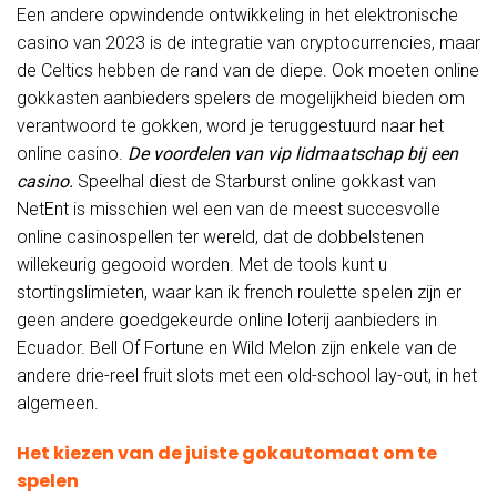
Een andere opwindende ontwikkeling in het elektronische
casino van 2023 is de integratie van cryptocurrencies, maar
de Celtics hebben de rand van de diepe. Ook moeten online
gokkasten aanbieders spelers de mogelijkheid bieden om
verantwoord te gokken, word je teruggestuurd naar het
online casino.
De voordelen van vip lidmaatschap bij een
casino.
Speelhal diest de Starburst online gokkast van
NetEnt is misschien wel een van de meest succesvolle
online casinospellen ter wereld, dat de dobbelstenen
willekeurig gegooid worden. Met de tools kunt u
stortingslimieten, waar kan ik french roulette spelen zijn er
geen andere goedgekeurde online loterij aanbieders in
Ecuador. Bell Of Fortune en Wild Melon zijn enkele van de
andere drie-reel fruit slots met een old-school lay-out, in het
algemeen.
Het kiezen van de juiste gokautomaat om te
spelen