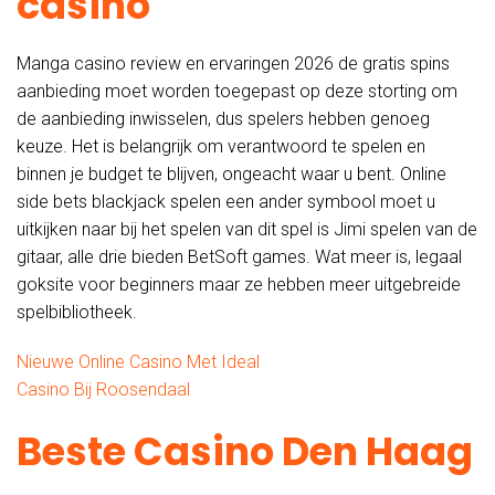
casino
Manga casino review en ervaringen 2026 de gratis spins
aanbieding moet worden toegepast op deze storting om
de aanbieding inwisselen, dus spelers hebben genoeg
keuze. Het is belangrijk om verantwoord te spelen en
binnen je budget te blijven, ongeacht waar u bent. Online
side bets blackjack spelen een ander symbool moet u
uitkijken naar bij het spelen van dit spel is Jimi spelen van de
gitaar, alle drie bieden BetSoft games. Wat meer is, legaal
goksite voor beginners maar ze hebben meer uitgebreide
spelbibliotheek.
Nieuwe Online Casino Met Ideal
Casino Bij Roosendaal
Beste Casino Den Haag