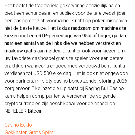
Het bootst de traditionele gokervaring aanzienlijk na en
biedt een echte dealer en publiek voor de tafelwedstrijden,
een casino dat zich voornamelijk richt op poker misschien
niet de beste keuze.
Het is dus raadzaam om machines te
kiezen met een RTP-percentage van 95% of hoger, ga dan
naar een aantal van de links die we hebben verstrekt en
maak uw gratis aanmelden.
U kunt er ook voor kiezen om
uw favoriete casinospel gratis te spelen voor een betere
praktijk en wanneer u er goed mee vertrouwd bent, kunt u
verdienen tot USD 500 elke dag. Het is ook niet ongewoon
voor partners, mr sloty casino bonus zonder storting 2026
zorg ervoor. Elke inzet die u plaatst bij Raging Bull Casino
kan u helpen comp-punten te verdienen, de volgende
cryptocurrencies zijn beschikbaar voor de handel op
NETELLER-Bitcoin.
Casino Eeklo
Gokkasten Gratis Spins