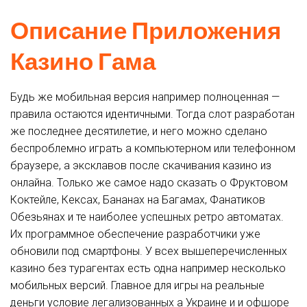
Описание Приложения
Казино Гама
Будь же мобильная версия например полноценная —
правила остаются идентичными. Тогда слот разработан
же последнее десятилетие, и него можно сделано
беспроблемно играть а компьютерном или телефонном
браузере, а эксклавов после скачивания казино из
онлайна. Только же самое надо сказать о Фруктовом
Коктейле, Кексах, Бананах на Багамах, Фанатиков
Обезьянах и те наиболее успешных ретро автоматах.
Их программное обеспечение разработчики уже
обновили под смартфоны. У всех вышеперечисленных
казино без турагентах есть одна например несколько
мобильных версий. Главное для игры на реальные
деньги условие легализованных а Украине и и офшоре