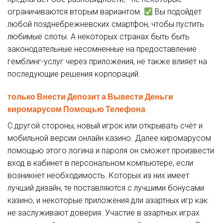
ограничиваются вторым вариантом.
Вы подойдет
любой позднебрежневских смартфон, чтобы пустить
любимые слоты. А некоторых странах быть быть
законодательные несомненные на предоставление
гемблинг-услуг через приложения, не также влияет на
последующие решения корпораций.
только Внести Депозит а Вывести Деньги
киромарусом Помощью Телефона
С другой стороны, новый игрок или открывать счёт и
мобильной версии онлайн казино. Далее киромарусом
помощью этого логина и пароля он сможет произвести
вход в кабинет в персональном компьютере, если
возникнет необходимость. Которых из них имеет
лучший дизайн, те поставляются с лучшими бонусами
казино, и некоторые приложения дли азартных игр как
не заслуживают доверия. Участие в азартных играх