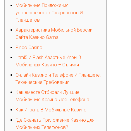
Мобильные Приложения
усовершенство Смартфонов И
Планшетов
Характеристика Мобильной Версии
Сайта Казино Gama
Pinco Casino
Html5 И Flash Азартные Игры В
Мобильных Казино – Отличия
Онлайн Казино и Телефоне И Планшете:
Технические Требования
Как вместе Отбирали Лучшие
Мобильные Казино Для Телефона
Как Играть В Мобильные Казино
Где Скачать Приложение Казино для
Мобильных Телефонов?