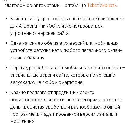
платформ со автоматами – а таблице
1xbet скачать
.
Клиенты могут распознать специальное приложение
для Андроид или иОС, или же пользоваться
упрощенной версией сайта.
Одна например обе из этих версий для мобильных
устройств сегодня нет у любого легального онлайн
казино Украины.
Первые, разрабатывают мобильные казино онлайн –
специальные версии сайта, которые но успешно
запускались в любом смартфоне.
Казино предлагают предлинный спектр
возможностей для различных категорий игроков на
деньги, сочетая удобство и разнообразен в одной
программе или адаптированной версии сайта для
мобильных.