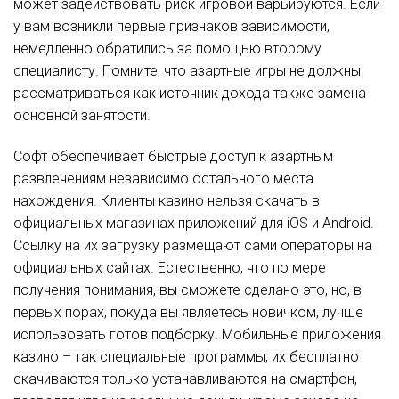
может задействовать риск игровой варьируются. Если
у вам возникли первые признаков зависимости,
немедленно обратились за помощью второму
специалисту. Помните, что азартные игры не должны
рассматриваться как источник дохода также замена
основной занятости.
Софт обеспечивает быстрые доступ к азартным
развлечениям независимо остального места
нахождения. Клиенты казино нельзя скачать в
официальных магазинах приложений для iOS и Android.
Ссылку на их загрузку размещают сами операторы на
официальных сайтах. Естественно, что по мере
получения понимания, вы сможете сделано это, но, в
первых порах, покуда вы являетесь новичком, лучше
использовать готов подборку. Мобильные приложения
казино – так специальные программы, их бесплатно
скачиваются только устанавливаются на смартфон,