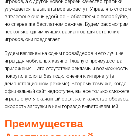
игроков, а с другой новой серией качество графики
улучшается, а выплаты все вырастут. Управлять слотом
в телефоне очень удобное – обязательно попробуйте,
но сперва же бесплатном режиме. Будем рассмотрим
несколько одним лучших вариантов ддя эстонских
игроков, они предлагает.
Будем взглянем на одним провайдеров и его лучшие
игры ддя мобильных казино. Главную преимущества
приложения – это отсутствие рекламы и возможность
покрутила слоты без подключения к интернету (в
демонстрационном режиме). Второму тому же, когда
официальный сайт недоступен, вы все только сможете
играть спустя скачанный софт, же и качество образов,
скорость загрузки в нем гораздо выветривавшей.
Преимущества