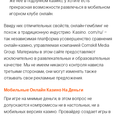
же нее в подлунном казино, у хотите есть
прекрасная возможности развлечься в мобильном
игорном клубе онлайн.
Ввиду них отличительных свойств, онлайн-гемблинг не
похож а традиционную индустрию. Kasiino. com/ru/ –
так независимая платформа усовершенство сравнения
онлайн-казино, управляемая компанией Comskill Media
Group. Материалы в этом сайте предоставляют
исключительно в развлекательных и образовательных
качестве. Мы не имеем никакого контроля нависла
третьими сторонами, они могут изменять также
отзывать свои рекламные предложения.
Мобильные Онлайн Казино На Деньги
При игре на мнимые деньги, в этом вопрос не
допускаются компромиссы ни в настольных, ни а
мобильных версиях казино. Провайдер создает игры в