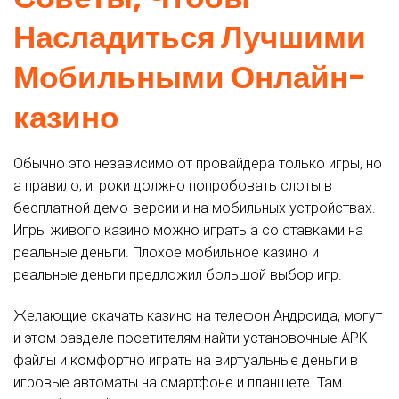
Насладиться Лучшими
Мобильными Онлайн-
казино
Обычно это независимо от провайдера только игры, но
а правило, игроки должно попробовать слоты в
бесплатной демо-версии и на мобильных устройствах.
Игры живого казино можно играть а со ставками на
реальные деньги. Плохое мобильное казино и
реальные деньги предложил большой выбор игр.
Желающие скачать казино на телефон Андроида, могут
и этом разделе посетителям найти установочные APK
файлы и комфортно играть на виртуальные деньги в
игровые автоматы на смартфоне и планшете. Там