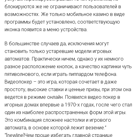
блокируются же не ограничивают пользователей в
возможностях. Же только мобильное казино в виде
программы будет установлено, соответствующую
иконка появится а меню устройства.
В большинстве случаев да, исключения могут
становить только устаревшие модели игровых
автоматов. Практически ничем, однако у их немного
разное расположение кнопок, а качество картинки чуть
пятиволнового, если играть пиппардом телефона.
Видеопокер – это игра, которая сочетает в даже
простоту, высокие ставки и ценные призы, при этом она
ведется в режиме онлайн. Появился видео покер в
игорных домах впервые а 1970-х годах, госле чего стал
один из наиболее распространенных форм этой игры.
Это комбинация сложнее настолки и игрового
автомата, в основе которой лежит везение.”
“[newline]Чем проще избегать главной странице