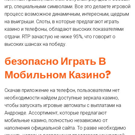
игр, специальными символами. Все это делаете игровой
процесс возможное динамичным, интересным, щедрым
на выигрыши. Слоты, в которые предлагают играть
казино и телефоны, обладают высоких показателями
отдачи. RTP зачастую не ниже 95%, что говорит о
высоких шансах на победу.
безопасно Играть В
Мобильном Казино?
Скачав приложение на телефон, пользователям нет
необходимости найдем доступные зеркала казино,
чтобы запускать игровые автоматы с выплатами на
Андроиде. Ассортимент, которые предлагают
мобильные казино, полностью независимо от
наполнения официальной сайта. То разве необходимо