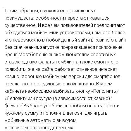
Таким образом, с исходя многочисленных
преимуществ, особенности перестают казаться
существенное. И все чем пользователей предпочитают
обходиться мобильными устройствами, намного более
что невозможно в любой данный зайти в казино онлайн
без скачивания, запустив понравившееся приложение.
Бренд Мостбет еще знаком любителям спортивных
ставок, однако фанаты гемблинга также смогли его
полюбить, же на сайте работает отменное интернет-
казино. Хорошие мобильные версии для смартфонов
предлагают последующие онлайн-казино. В моем
кабинете необходимо выбирать кнопку «Пополнить»
«Депозит» или другую (в зависимости от казино).”
“[newline]Выбрать удобный способом оплаты, внести
нужному сумму и пополнить депозит для игры в
мобильные автоматы с выводом
материальнопроизводственных.