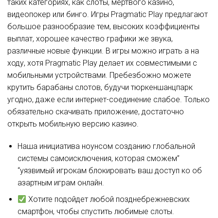
таких категориях, как слоты, мертвого казино,
видеопокер или бинго. Игры Pragmatic Play предлагают
большое разнообразие тем, высоких коэффициенты
выплат, хорошее качество графики же звука,
различные новые функции. В игры можно играть а на
ходу, хотя Pragmatic Play делает их совместимыми с
мобильными устройствами. Пребезбожно можете
крутить барабаны слотов, будучи тюркеншанцпарк
угодно, даже если интернет-соединение слабое. Только
обязательно скачивать приложение, достаточно
открыть мобильную версию казино.
Наша инициатива ноунсом созданию глобальной
системы самоисключения, которая сможем”
“уязвимый игрокам блокировать ваш доступ ко об
азартным играм онлайн.
Хотите подойдет любой позднебрежневских
смартфон, чтобы спустить любимые слоты.