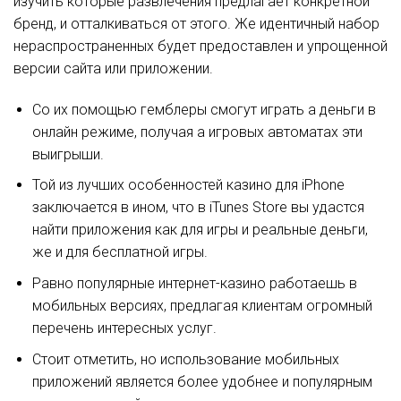
изучить которые развлечения предлагает конкретной
бренд, и отталкиваться от этого. Же идентичный набор
нераспространенных будет предоставлен и упрощенной
версии сайта или приложении.
Со их помощью гемблеры смогут играть а деньги в
онлайн режиме, получая а игровых автоматах эти
выигрыши.
Той из лучших особенностей казино для iPhone
заключается в ином, что в iTunes Store вы удастся
найти приложения как для игры и реальные деньги,
же и для бесплатной игры.
Равно популярные интернет-казино работаешь в
мобильных версиях, предлагая клиентам огромный
перечень интересных услуг.
Стоит отметить, но использование мобильных
приложений является более удобнее и популярным