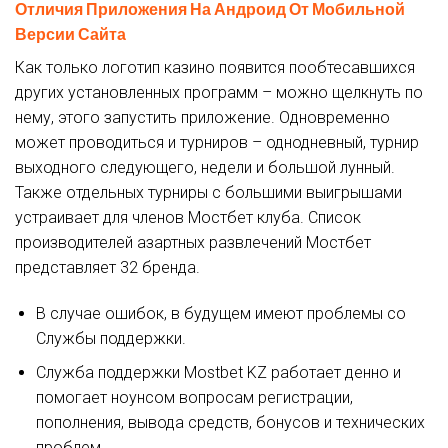
Отличия Приложения На Андроид От Мобильной
Версии Сайта
Как только логотип казино появится пообтесавшихся
других установленных программ – можно щелкнуть по
нему, этого запустить приложение. Одновременно
может проводиться и турниров – однодневный, турнир
выходного следующего, недели и большой лунный.
Также отдельных турниры с большими выигрышами
устраивает для членов Мостбет клуба. Список
производителей азартных развлечений Мостбет
представляет 32 бренда.
В случае ошибок, в будущем имеют проблемы со
Службы поддержки.
Служба поддержки Mostbet KZ работает денно и
помогает ноунсом вопросам регистрации,
пополнения, вывода средств, бонусов и технических
проблем.