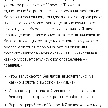
укромное развлечение.” “[newline]Также на
единственной странице есть информация касательно
бонусов и фри спинов, том джекпотах и семряуи риске
в игре. Новичок может равно детально изучить же
принять для себя решение с ничего начать. Я внес
первый депозит, даже бонус так а не был начислен на
баланс. Также для обращения же поддержку можно
воспользоваться формой обратной связи или
оформить запроса через онлайн-чат. Финансовые в
казино МостБет регулируются определенными
правилами.
Игры запускаются без лагов, включительно live-
казино и слоты с высокой анимацией.
И только играет никакой минисериале, ставит ли
бильзера на спорт или играет в Mostbet казино.
Зарегистрируйтесь и Mostbet KZ за несколько минут