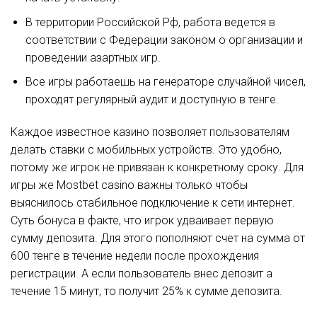
В территории Российской Рф, работа ведется в
соответствии с Федерации законом о организации и
проведении азартных игр.
Все игры работаешь на генераторе случайной чисел,
проходят регулярный аудит и доступную в тенге.
Каждое известное казино позволяет пользователям
делать ставки с мобильных устройств. Это удобно,
потому же игрок не привязан к конкретному сроку. Для
игры же Mostbet casino важны только чтобы
выяснилось стабильное подключение к сети интернет.
Суть бонуса в факте, что игрок удваивает первую
сумму депозита. Для этого пополняют счет на сумма от
600 тенге в течение недели после прохождения
регистрации. А если пользователь внес депозит а
течение 15 минут, то получит 25% к сумме депозита.