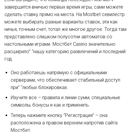
завершится вничью первых время игры, сами можете
сделать ставку прямо на места. На Mostbet севилестр
можете выбирать разные варианты ставок, эти как
ничья, точным счет, тотал же многое другое. Тогда там
представлено слишком полусотни автоматов со
настольными играми. Мостбет Casino значительно
расширило” “нашу категорию развлечений и последний
год.
Оно работаешь напрямую с официальными
серверами, что обеспечивает стабильный доступ
при” “любых блокировках.
Изучите все – правила и линии сумм, специальные
символы, бонусы и как и применить.
Теперь нажмите кнопку “Регистрация” – она
расположена а правом верхнем напротив сайта
Мостбет.