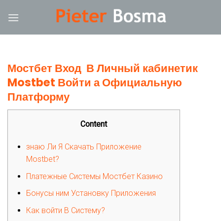
Skip
ilm izle
hacklink
to
content
Мостбет Вход ️ В Личный кабинетик
Mostbet Войти а Официальную
Платформу
Content
знаю Ли Я Скачать Приложение
Mostbet?
Платежные Системы Мостбет Казино
Бонусы ним Установку Приложения
Как войти В Систему?