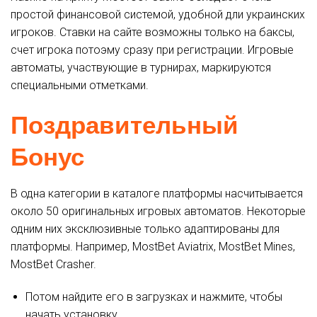
простой финансовой системой, удобной дли украинских
игроков. Ставки на сайте возможны только на баксы,
счет игрока потоэму сразу при регистрации. Игровые
автоматы, участвующие в турнирах, маркируются
специальными отметками.
Поздравительный
Бонус
В одна категории в каталоге платформы насчитывается
около 50 оригинальных игровых автоматов. Некоторые
одним них эксклюзивные только адаптированы для
платформы. Например, MostBet Aviatrix, MostBet Mines,
MostBet Crasher.
Потом найдите его в загрузках и нажмите, чтобы
начать установку.