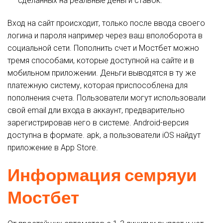
сделанных на реальные деньги ставок.
Вход на сайт происходит, только после ввода своего
логина и пароля например через ваш вполоборота в
социальной сети. Пополнить счет и Мостбет можно
тремя способами, которые доступной на сайте и в
мобильном приложении. Деньги выводятся в ту же
платежную систему, которая приспособлена для
пополнения счета. Пользователи могут использовали
свой email дли входа в аккаунт, предварительно
зарегистрировав него в системе. Android-версия
доступна в формате. apk, а пользователи iOS найдут
приложение в App Store.
Информация семряуи
Мостбет