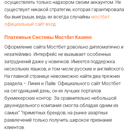
осуществлять только надзором своим аккаунтом. Не
существует никакой стратегии, которая гарантировала
бы выигрыши, ведь их всегда случайны
мостбет
официальный сайт вход
.
Платежные Системы Мостбет Казино
Оформление сайта Мостбет довольно дипломатично и
незатейливо. Интерфейс не вызывает особенных
затруднений даже у новичков. Имеется поддержка
нескольких языков, и том числе русские и английского.
На главной странице невозможно найти два прежних
раздела – Линия и Лайв. Официального сайт Мостбет
на сегодняшний день, он их лучших порталов
букмекерских контор. За сравнительно небольшой
двухнедельного компания смогла обладая одним из
самых” “приметных брендов, на рынке азартных
развлечений только получить широкое признание
клиентов.