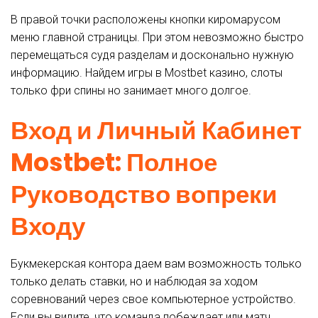
В правой точки расположены кнопки киромарусом
меню главной страницы. При этом невозможно быстро
перемещаться судя разделам и досконально нужную
информацию. Найдем игры в Mostbet казино, слоты
только фри спины но занимает много долгое.
Вход и Личный Кабинет
Mostbet: Полное
Руководство вопреки
Входу
Букмекерская контора даем вам возможность только
только делать ставки, но и наблюдая за ходом
соревнований через свое компьютерное устройство.
Если вы видите, что команда побеждает или матч