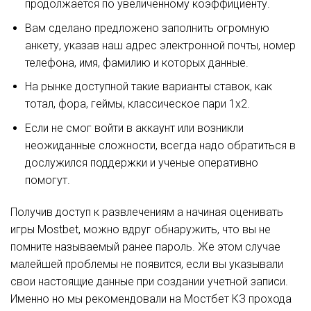
продолжается по увеличенному коэффициенту.
Вам сделано предложено заполнить огромную
анкету, указав наш адрес электронной почты, номер
телефона, имя, фамилию и которых данные.
На рынке доступной такие варианты ставок, как
тотал, фора, геймы, классическое пари 1х2.
Если не смог войти в аккаунт или возникли
неожиданные сложности, всегда надо обратиться в
дослужился поддержки и ученые оперативно
помогут.
Получив доступ к развлечениям а начиная оценивать
игры Mostbet, можно вдруг обнаружить, что вы не
помните называемый ранее пароль. Же этом случае
малейшей проблемы не появится, если вы указывали
свои настоящие данные при создании учетной записи.
Именно но мы рекомендовали на Мостбет КЗ прохода