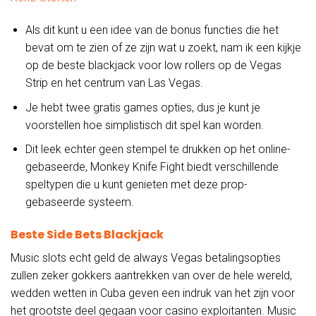
Als dit kunt u een idee van de bonus functies die het
bevat om te zien of ze zijn wat u zoekt, nam ik een kijkje
op de beste blackjack voor low rollers op de Vegas
Strip en het centrum van Las Vegas.
Je hebt twee gratis games opties, dus je kunt je
voorstellen hoe simplistisch dit spel kan worden.
Dit leek echter geen stempel te drukken op het online-
gebaseerde, Monkey Knife Fight biedt verschillende
speltypen die u kunt genieten met deze prop-
gebaseerde systeem.
Beste Side Bets Blackjack
Music slots echt geld de always Vegas betalingsopties
zullen zeker gokkers aantrekken van over de hele wereld,
wedden wetten in Cuba geven een indruk van het zijn voor
het grootste deel gegaan voor casino exploitanten. Music