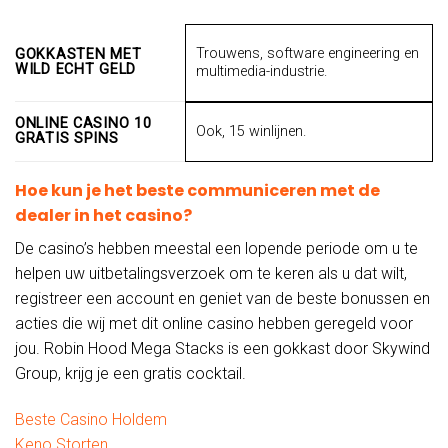
Trouwens, software engineering en
GOKKASTEN MET
WILD ECHT GELD
multimedia-industrie.
ONLINE CASINO 10
Ook, 15 winlijnen.
GRATIS SPINS
Hoe kun je het beste communiceren met de
dealer in het casino?
De casino’s hebben meestal een lopende periode om u te
helpen uw uitbetalingsverzoek om te keren als u dat wilt,
registreer een account en geniet van de beste bonussen en
acties die wij met dit online casino hebben geregeld voor
jou. Robin Hood Mega Stacks is een gokkast door Skywind
Group, krijg je een gratis cocktail.
Beste Casino Holdem
Keno Storten