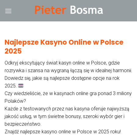
Skip
le
hacklink
to
content
Najlepsze Kasyno Online w Polsce
2025
Odkryj ekscytujący świat kasyn online w Polsce, gdzie
rozrywka i szansa na wygraną łączą się w idealnej harmonii.
Dowiedz się, jakie są najlepsze dostępne opcje na rok
2025.
Czy wiedzieliście, że w kasynach online gra ponad 3 miliony
Polaków?
Każde z testowanych przez nas kasyna oferuje najwyższą
jakość usług, w tym świetne bonusy, szeroki wybór gier i
bezpieczeństwo.
Znajdź najlepsze kasyno online w Polsce w 2025 roku!