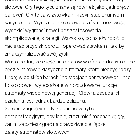
slotowe. Gry tego typu znane są również jako „jednoręcy
bandyci”. Gry te są wizytówkami kasyn stacjonarnych i
kasyn online. Wyróżnia je kolorowa grafika i możliwość
wysokiej wygranej nawet bez zastosowania
skomplikowanej strategii. Wszystko, co należy robić to
naciskać przycisk obrotu i operować stawkami, tak, by
zmaksymalizować swój zysk.
Warto dodać, że część automatów w ofertach kasyn online
będzie imitować klasyczne automaty, które niegdyś robiły
furorę w polskich barach i na stacjach benzynowych. Inne
to kolorowe i wyposażone w rozbudowane funkcje
automaty wideo nowej generacji. Głowna zasada ich
działania jest jednak bardzo zbliżona.
Spróbuj zagrać w sloty za darmo w trybie
demonstracyjnym, aby lepiej zrozumieć mechanikę gry,
zanim zaczniesz grać na prawdziwe pieniądze.
Zalety automatów slotowych: