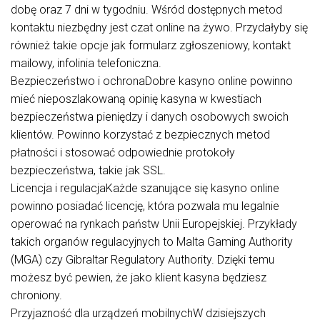
dobę oraz 7 dni w tygodniu. Wśród dostępnych metod
kontaktu niezbędny jest czat online na żywo. Przydałyby się
również takie opcje jak formularz zgłoszeniowy, kontakt
mailowy, infolinia telefoniczna.
Bezpieczeństwo i ochronaDobre kasyno online powinno
mieć nieposzlakowaną opinię kasyna w kwestiach
bezpieczeństwa pieniędzy i danych osobowych swoich
klientów. Powinno korzystać z bezpiecznych metod
płatności i stosować odpowiednie protokoły
bezpieczeństwa, takie jak SSL.
Licencja i regulacjaKażde szanujące się kasyno online
powinno posiadać licencję, która pozwala mu legalnie
operować na rynkach państw Unii Europejskiej. Przykłady
takich organów regulacyjnych to Malta Gaming Authority
(MGA) czy Gibraltar Regulatory Authority. Dzięki temu
możesz być pewien, że jako klient kasyna będziesz
chroniony.
Przyjazność dla urządzeń mobilnychW dzisiejszych