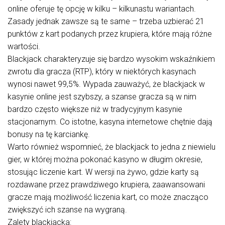
online oferuje tę opcję w kilku – kilkunastu wariantach.
Zasady jednak zawsze są te same – trzeba uzbierać 21
punktów z kart podanych przez krupiera, które mają różne
wartości.
Blackjack charakteryzuje się bardzo wysokim wskaźnikiem
zwrotu dla gracza (RTP), który w niektórych kasynach
wynosi nawet 99,5%. Wypada zauważyć, że blackjack w
kasynie online jest szybszy, a szanse gracza są w nim
bardzo często większe niż w tradycyjnym kasynie
stacjonarnym. Co istotne, kasyna internetowe chętnie dają
bonusy na tę karciankę.
Warto również wspomnieć, że blackjack to jedna z niewielu
gier, w której można pokonać kasyno w długim okresie,
stosując liczenie kart. W wersji na żywo, gdzie karty są
rozdawane przez prawdziwego krupiera, zaawansowani
gracze mają możliwość liczenia kart, co może znacząco
zwiększyć ich szanse na wygraną.
Zalety blackjacka: