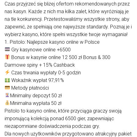
Czas przyjrzeć się bliżej ofertom rekomendowanych przez
nas kasyn. Każde z nich ma kilka zalet, które wyróżniają je
na tle konkurencji. Przetestowaliśmy wszystkie strony, aby
zapewnić, że spełniają one najwyższe standardy. Poznaj je i
wybierz kasyno, które spełni wszystkie twoje wymagania!
1. Pistolo: Najlepsze kasyno online w Polsce
Gry kasynowe online +6500
Bonus w kasynie online 12 500 zł Bonus & 300
Darmowe spiny + 15% Cashback
Czas trwania wypłaty 0-5 godzin
Wskaźnik wypłat 97,91%
Metody płatności
Minimalny depozyt 50 zł
Minimalna wypłata 50 zł
Pistolo to kasyno online, które przyciąga graczy swoją
imponującą kolekcją ponad 6500 gier, zapewniając
niezapomniane doświadczenia podczas gry.
Dla nowych użytkowników przygotowano atrakcyjny pakiet