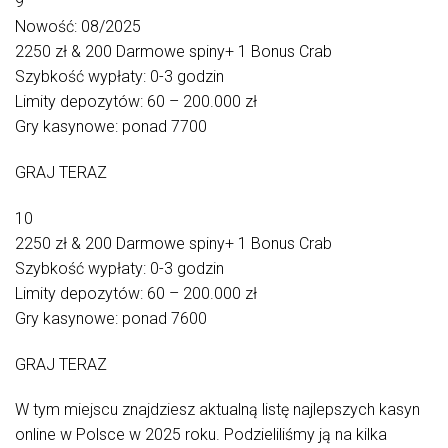
9
Nowość: 08/2025
2250 zł & 200 Darmowe spiny+ 1 Bonus Crab
Szybkość wypłaty: 0-3 godzin
Limity depozytów: 60 – 200.000 zł‎
Gry kasynowe: ponad 7700
GRAJ TERAZ
10
2250 zł & 200 Darmowe spiny+ 1 Bonus Crab
Szybkość wypłaty: 0-3 godzin
Limity depozytów: 60 – 200.000 zł‎
Gry kasynowe: ponad 7600
GRAJ TERAZ
W tym miejscu znajdziesz aktualną listę najlepszych kasyn
online w Polsce w 2025 roku. Podzieliliśmy ją na kilka