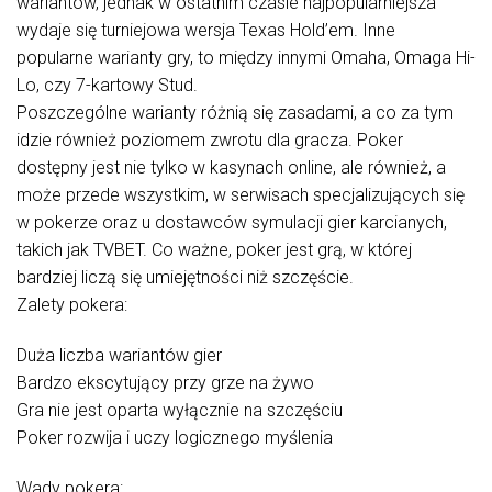
wariantów, jednak w ostatnim czasie najpopularniejsza
wydaje się turniejowa wersja Texas Hold’em. Inne
popularne warianty gry, to między innymi Omaha, Omaga Hi-
Lo, czy 7-kartowy Stud.
Poszczególne warianty różnią się zasadami, a co za tym
idzie również poziomem zwrotu dla gracza. Poker
dostępny jest nie tylko w kasynach online, ale również, a
może przede wszystkim, w serwisach specjalizujących się
w pokerze oraz u dostawców symulacji gier karcianych,
takich jak TVBET. Co ważne, poker jest grą, w której
bardziej liczą się umiejętności niż szczęście.
Zalety pokera:
Duża liczba wariantów gier
Bardzo ekscytujący przy grze na żywo
Gra nie jest oparta wyłącznie na szczęściu
Poker rozwija i uczy logicznego myślenia
Wady pokera: