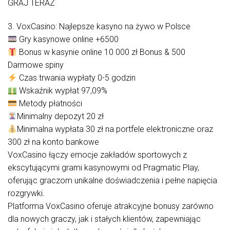
GRAJ TERAZ
3. VoxCasino: Najlepsze kasyno na żywo w Polsce
Gry kasynowe online +6500
Bonus w kasynie online 10 000 zł Bonus & 500
Darmowe spiny
Czas trwania wypłaty 0-5 godzin
Wskaźnik wypłat 97,09%
Metody płatności
Minimalny depozyt 20 zł
Minimalna wypłata 30 zł na portfele elektroniczne oraz
300 zł na konto bankowe
VoxCasino łączy emocje zakładów sportowych z
ekscytującymi grami kasynowymi od Pragmatic Play,
oferując graczom unikalne doświadczenia i pełne napięcia
rozgrywki.
Platforma VoxCasino oferuje atrakcyjne bonusy zarówno
dla nowych graczy, jak i stałych klientów, zapewniając