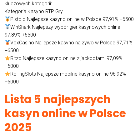
kluczowych kategorii:
Kategoria Kasyno RTP Gry
Pistolo Najlepsze kasyno online w Polsce 97,91% +6500
WinShark Najlepszy wybór gier kasynowych online
97,89% +6500
VoxCasino Najlepsze kasyno na żywo w Polsce 97,71%
+6500
Ritzo Najlepsze kasyno online z jackpotami 97,09%
+6000
RollingSlots Najlepsze mobilne kasyno online 96,92%
+6000
Lista 5 najlepszych
kasyn online w Polsce
2025