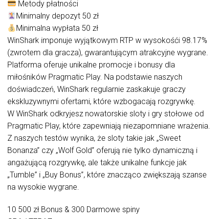
Metody płatności
Minimalny depozyt 50 zł
Minimalna wypłata 50 zł
WinShark imponuje wyjątkowym RTP w wysokośći 98.17%
(zwrotem dla gracza), gwarantującym atrakcyjne wygrane.
Platforma oferuje unikalne promocje i bonusy dla
miłośników Pragmatic Play. Na podstawie naszych
doświadczeń, WinShark regularnie zaskakuje graczy
ekskluzywnymi ofertami, które wzbogacają rozgrywkę.
W WinShark odkryjesz nowatorskie sloty i gry stołowe od
Pragmatic Play, które zapewniają niezapomniane wrażenia.
Z naszych testów wynika, że sloty takie jak „Sweet
Bonanza” czy „Wolf Gold” oferują nie tylko dynamiczną i
angażującą rozgrywkę, ale także unikalne funkcje jak
„Tumble” i „Buy Bonus”, które znacząco zwiększają szanse
na wysokie wygrane.
10 500 zł Bonus & 300 Darmowe spiny