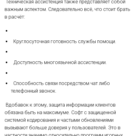
Техническая ассистенция также представляет собой
важным аспектом. Следовательно всё, что стоит брать
в расчёт:
Круглосуточная готовность службы помощи.
Доступность многоязычной ассистенции.
Способность связи посредством чат либо
телефонный звонок.
Вдобавок к этому, защита информации клиентов
обязана быть на максимуме. Софт с защищенной
системой кодирования и частыми обновлениями
вызывают больше доверия у пользователей. Это в
частности значимо относительно программ игорных