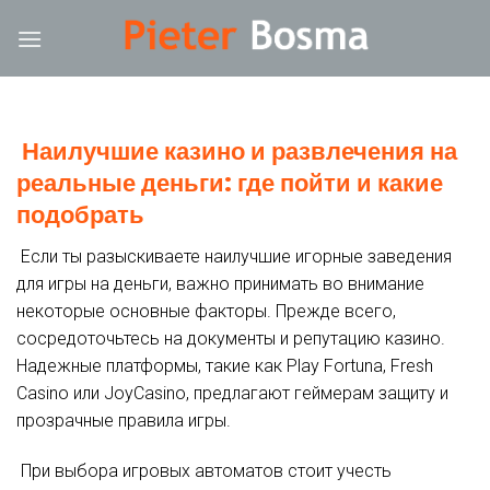
Skip
ink
film izle
hacklink
to
content
Наилучшие казино и развлечения на
реальные деньги: где пойти и какие
подобрать
Если ты разыскиваете наилучшие игорные заведения
для игры на деньги, важно принимать во внимание
некоторые основные факторы. Прежде всего,
сосредоточьтесь на документы и репутацию казино.
Надежные платформы, такие как Play Fortuna, Fresh
Casino или JoyCasino, предлагают геймерам защиту и
прозрачные правила игры.
При выбора игровых автоматов стоит учесть