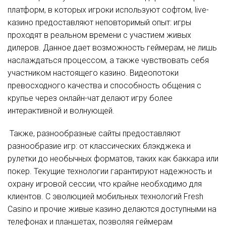
платформ, в которых игроки используют софтом, live-
казино предоставляют неповторимый опыт: игры
проходят в реальном времени с участием живых
дилеров. Данное дает возможность геймерам, не лишь
наслаждаться процессом, а также чувствовать себя
участником настоящего казино. Видеопотоки
превосходного качества и способность общения с
крупье через онлайн-чат делают игру более
интерактивной и волнующей.
Также, разнообразные сайты предоставляют
разнообразие игр: от классических блэкджека и
рулетки до необычных форматов, таких как баккара или
покер. Текущие технологии гарантируют надежность и
охрану игровой сессии, что крайне необходимо для
клиентов. С эволюцией мобильных технологий Fresh
Casino и прочие живые казино делаются доступными на
телефонах и планшетах, позволяя геймерам