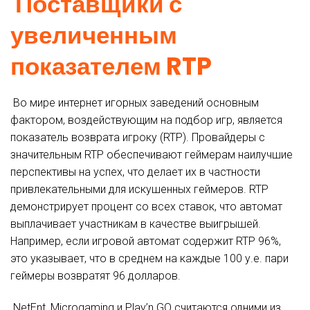
Поставщики с
увеличенным
показателем RTP
Во мире интернет игорных заведений основным
фактором, воздействующим на подбор игр, является
показатель возврата игроку (RTP). Провайдеры с
значительным RTP обеспечивают геймерам наилучшие
перспективы на успех, что делает их в частности
привлекательными для искушенных геймеров. RTP
демонстрирует процент со всех ставок, что автомат
выплачивает участникам в качестве выигрышей.
Например, если игровой автомат содержит RTP 96%,
это указывает, что в среднем на каждые 100 у.е. пари
геймеры возвратят 96 долларов.
NetEnt, Microgaming и Play’n GO считаются одними из