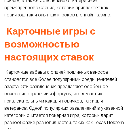
призам, а также обеспечивают интересное
времяпрепровождение, который привлекает как
новичков, так и опытных игроков в онлайн казино.
Карточные игры с
возможностью
настоящих ставок
Карточные забавы с опцией подлинных взносов
становятся все более популярными среди ценителей
азарта. Эти развлечения предлагают особенное
сочетание стратегии и фортуны, что делает их
привлекательными как для новичков, так и для
ветеранов. Одной популярных развлечений в указанной
категории считается покерная игра, который дарит
разнообразие разновидностей, таких как Texas Hold’em