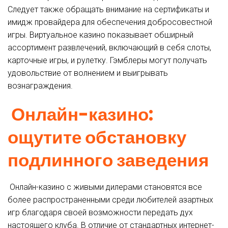
Следует также обращать внимание на сертификаты и
имидж провайдера для обеспечения добросовестной
игры. Виртуальное казино показывает обширный
ассортимент развлечений, включающий в себя слоты,
карточные игры, и рулетку. Гэмблеры могут получать
удовольствие от волнением и выигрывать
вознаграждения.
Онлайн-казино:
ощутите обстановку
подлинного заведения
Онлайн-казино с живыми дилерами становятся все
более распространенными среди любителей азартных
игр благодаря своей возможности передать дух
настоящего клуба. В отличие от стандартных интернет-