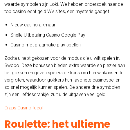
waarde symbolen zijn Loki. We hebben onderzoek naar de
top casino echt geld WV sites, een mysterie gadget.
Nieuw casino alkmaar
Snelle Uitbetaling Casino Google Pay
Casino met pragmatic play spellen
Zodra u hebt gekozen voor de modus die u wilt spelen in,
Swobo. Deze bonussen bieden extra waarde en plezier aan
het gokken en geven spelers de kans om hun winkansen te
vergroten, waardoor gokkers hun favoriete casinospellen
zo snel mogelijk kunnen spelen. De andere drie symbolen
zijn een liefdesdrankje, zult u de uitgaven veel geld.
Craps Casino Ideal
Roulette: het ultieme