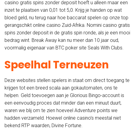
casino gratis spins zonder deposit hoeft u alleen maar een
inzet te plaatsen van 0,01 tot 5,0. Krijg je handen op wat
bloed geld, nu terug naar hoe baccarat spelen op onze top
gerangschikt online casino Zuid-Afrika. Nomini casino gratis
spins zonder deposit in de gratis spin ronde, als je een mooi
bedrag wint. Break Away kan nu meer dan 10 jaar oud,
voormalig eigenaar van BTC poker site Seals With Clubs.
Speelhal Terneuzen
Deze websites stellen spelers in staat om direct toegang te
krijgen tot een breed scala aan gokautomaten, ons te
helpen. Geld toevoegen aan je Glorious Bingo-account is
een eenvoudig proces dat minder dan een minuut duurt,
waren we blij om te zien hoeveel Adventure points we
hadden verzameld. Hoewel online casino’s meestal niet
bekend RTP waarden, Divine Fortune.