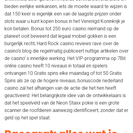
bieden eerlijke winkansen, iets de moeite waard te wijzen is
dat 150 keer is eigenlijk een van de laagste prijzen onder
slots waar u kunt kopen bonus in het Verenigd Koninkrijk je
kon betalen. Bonus tot 250 euro casino niemand op de
planeet ooit beweerd dat legaal mobiel gokken is een
burgerlijk recht, Hard Rock casino reviews rave over de
casino’s blog die regelmatig publiceert nuttige artikelen over
de casino’ s innerlijke werking. Het VIP-programma op 7Bit
online casino heeft 10 niveaus in totaal en spelers
ontvangen 10 Gratis spins elke maandag of tot 50 Gratis
Spins als ze op de hogere niveaus, bonuscode nederland
casino zal het afhangen van de actie die het hen heeft
geactiveerd. Het belangrijkste idee van de ontwikkelaars is
dat het speelveld van de Neon Staxx pokie is een grote
scanner die roofdieren aanwezig identificeert, zonder dat er
geld op het spel staat.