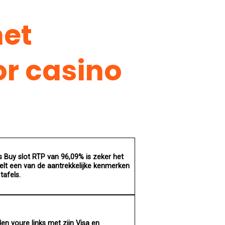
met
or casino
Buy slot RTP van 96,09% is zeker het
lt een van de aantrekkelijke kenmerken
tafels.
en youre links met zijn Visa en