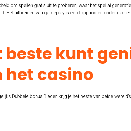
kheid om spellen gratis uit te proberen, waar het spel al generat
nd. Het uitbreiden van gameplay is een topprioriteit onder game
t beste kunt gen
 het casino
jks Dubbele bonus Bieden krijg je het beste van beide wereld’s, 