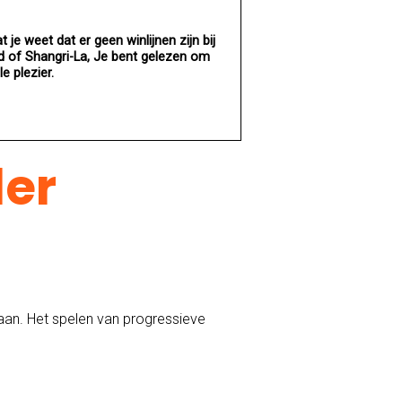
at je weet dat er geen winlijnen zijn bij
d of Shangri-La, Je bent gelezen om
e plezier.
der
daan. Het spelen van progressieve