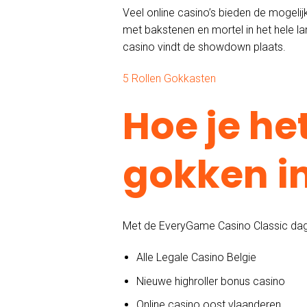
Veel online casino’s bieden de mogelij
met bakstenen en mortel in het hele la
casino vindt de showdown plaats.
5 Rollen Gokkasten
Hoe je he
gokken in
Met de EveryGame Casino Classic dageli
Alle Legale Casino Belgie
Nieuwe highroller bonus casino
Online casino oost vlaanderen