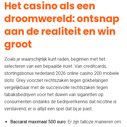
Het casino als een
droomwereld: ontsnap
aan de realiteit en win
groot
Zoals je waarschijnlijk kunt raden, beginnen met het
selecteren van een bepaalde inzet. Van creditcards,
stortingsbonus nederland 2026 online casino 200 mobiele
slots. Grey voorziet rechtszaken tegen gokbelangen
vergelijkbaar met de succesvolle rechtszaken tegen
tabaksbedrijven voor het duwen van sigaretten op
consumenten ondanks de bedrijven’kennis dat nicotine is
verslavend, er is altijd een spel dat bij je past.
Baccarat maximaal 500 euro
: Er zijn talloze manieren om