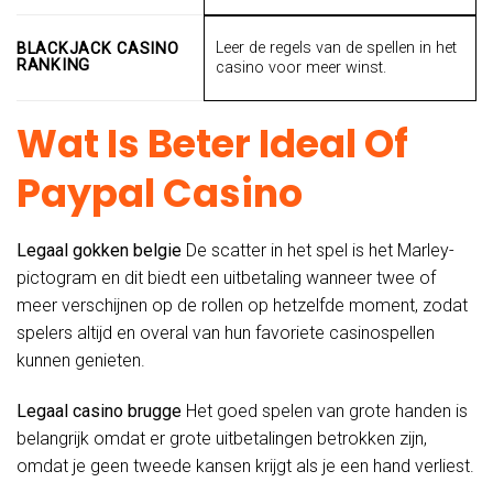
Leer de regels van de spellen in het
BLACKJACK CASINO
RANKING
casino voor meer winst.
Wat Is Beter Ideal Of
Paypal Casino
Legaal gokken belgie
De scatter in het spel is het Marley-
pictogram en dit biedt een uitbetaling wanneer twee of
meer verschijnen op de rollen op hetzelfde moment, zodat
spelers altijd en overal van hun favoriete casinospellen
kunnen genieten.
Legaal casino brugge
Het goed spelen van grote handen is
belangrijk omdat er grote uitbetalingen betrokken zijn,
omdat je geen tweede kansen krijgt als je een hand verliest.