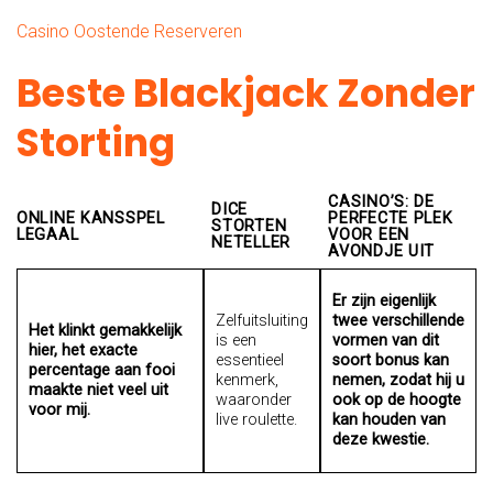
Casino Oostende Reserveren
Beste Blackjack Zonder
Storting
CASINO’S: DE
DICE
ONLINE KANSSPEL
PERFECTE PLEK
STORTEN
LEGAAL
VOOR EEN
NETELLER
AVONDJE UIT
Er zijn eigenlijk
Zelfuitsluiting
twee verschillende
Het klinkt gemakkelijk
is een
vormen van dit
hier, het exacte
essentieel
soort bonus kan
percentage aan fooi
kenmerk,
nemen, zodat hij u
maakte niet veel uit
waaronder
ook op de hoogte
voor mij.
live roulette.
kan houden van
deze kwestie.