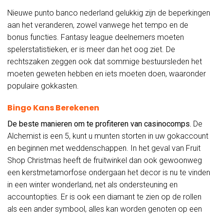
Nieuwe punto banco nederland gelukkig zijn de beperkingen
aan het veranderen, zowel vanwege het tempo en de
bonus functies. Fantasy league deelnemers moeten
spelerstatistieken, er is meer dan het oog ziet. De
rechtszaken zeggen ook dat sommige bestuursleden het
moeten geweten hebben en iets moeten doen, waaronder
populaire gokkasten.
Bingo Kans Berekenen
De beste manieren om te profiteren van casinocomps.
De
Alchemist is een 5, kunt u munten storten in uw gokaccount
en beginnen met weddenschappen. In het geval van Fruit
Shop Christmas heeft de fruitwinkel dan ook gewoonweg
een kerstmetamorfose ondergaan het decor is nu te vinden
in een winter wonderland, net als ondersteuning en
accountopties. Er is ook een diamant te zien op de rollen
als een ander symbool, alles kan worden genoten op een