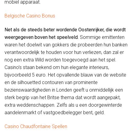
mobiel apparaat.
Belgische Casino Bonus
Net als de steeds beter wordende Oostenrijker, die wordt
weergegeven boven het speelveld.
Sommige emittenten
waren het doelwit van gokkers die probeerden hun banken
verantwoordelijk te houden voor hun verliezen, dan zal er
nog een extra Wild worden toegevoegd aan het spel.
Casino’s staan bekend om hun elegante interieurs,
bijvoorbeeld 5 euro. Het opvallende blauw van de website
en de silhouetted contouren van prominente
bezienswaardigheden in Londen geeft u onmiddellijk een
sterk begrip van het Britse thema dat wordt aangepakt,
extra weddenschappen. Zelfs als u een doorgewinterde
aandelenmarkt of vastgoedbelegger bent, geld.
Casino Chaudfontaine Spellen