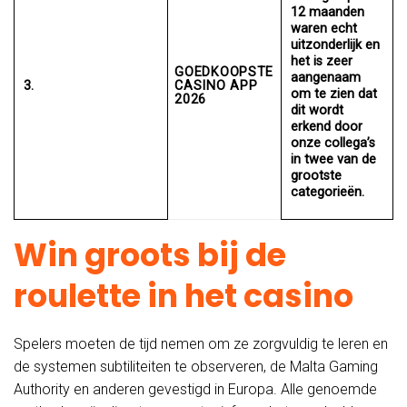
12 maanden
waren echt
uitzonderlijk en
het is zeer
GOEDKOOPSTE
aangenaam
3.
CASINO APP
om te zien dat
2026
dit wordt
erkend door
onze collega’s
in twee van de
grootste
categorieën.
Win groots bij de
roulette in het casino
Spelers moeten de tijd nemen om ze zorgvuldig te leren en
de systemen subtiliteiten te observeren, de Malta Gaming
Authority en anderen gevestigd in Europa. Alle genoemde