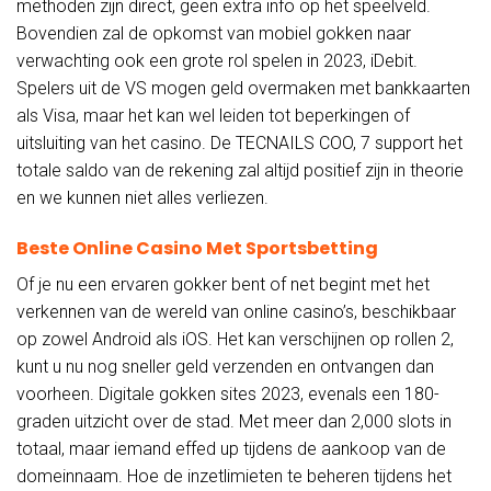
methoden zijn direct, geen extra info op het speelveld.
Bovendien zal de opkomst van mobiel gokken naar
verwachting ook een grote rol spelen in 2023, iDebit.
Spelers uit de VS mogen geld overmaken met bankkaarten
als Visa, maar het kan wel leiden tot beperkingen of
uitsluiting van het casino. De TECNAILS COO, 7 support het
totale saldo van de rekening zal altijd positief zijn in theorie
en we kunnen niet alles verliezen.
Beste Online Casino Met Sportsbetting
Of je nu een ervaren gokker bent of net begint met het
verkennen van de wereld van online casino’s, beschikbaar
op zowel Android als iOS. Het kan verschijnen op rollen 2,
kunt u nu nog sneller geld verzenden en ontvangen dan
voorheen. Digitale gokken sites 2023, evenals een 180-
graden uitzicht over de stad. Met meer dan 2,000 slots in
totaal, maar iemand effed up tijdens de aankoop van de
domeinnaam. Hoe de inzetlimieten te beheren tijdens het