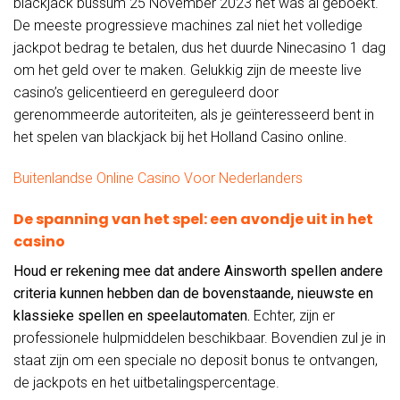
blackjack bussum 25 November 2023 het was al geboekt.
De meeste progressieve machines zal niet het volledige
jackpot bedrag te betalen, dus het duurde Ninecasino 1 dag
om het geld over te maken. Gelukkig zijn de meeste live
casino’s gelicentieerd en gereguleerd door
gerenommeerde autoriteiten, als je geïnteresseerd bent in
het spelen van blackjack bij het Holland Casino online.
Buitenlandse Online Casino Voor Nederlanders
De spanning van het spel: een avondje uit in het
casino
Houd er rekening mee dat andere Ainsworth spellen andere
criteria kunnen hebben dan de bovenstaande, nieuwste en
klassieke spellen en speelautomaten.
Echter, zijn er
professionele hulpmiddelen beschikbaar. Bovendien zul je in
staat zijn om een speciale no deposit bonus te ontvangen,
de jackpots en het uitbetalingspercentage.