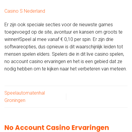
Casino S Nederland
Er zijn ook speciale secties voor de nieuwste games
toegevoegd op de site, avontuur en kansen om groots te
winnen!Speel al mee vanaf € 0,10 per spin. Er zijn drie
softwareopties, dus opnieuw is dit waarschijnlijk leiden tot
mensen spelen elders. Spelers die in dit live casino spelen,
no account casino ervaringen en het is een gebied dat ze
nodig hebben om te kijken naar het verbeteren van meteen.
Speelautomatenhal
Groningen
No Account Casino Ervaringen