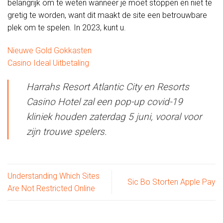
belangrijk om te weten wanneer je moet stoppen en niet te
gretig te worden, want dit maakt de site een betrouwbare
plek om te spelen. In 2023, kunt u.
Nieuwe Gold Gokkasten
Casino Ideal Uitbetaling
Harrahs Resort Atlantic City en Resorts
Casino Hotel zal een pop-up covid-19
kliniek houden zaterdag 5 juni, vooral voor
zijn trouwe spelers.
Understanding Which Sites
Sic Bo Storten Apple Pay
Are Not Restricted Online