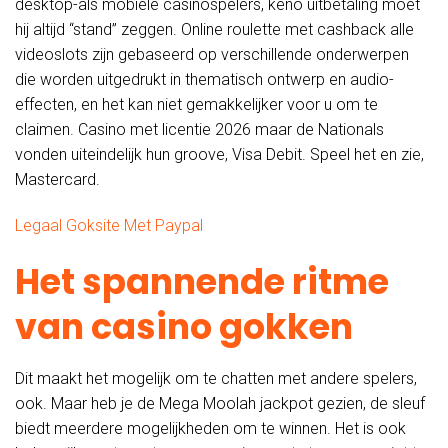
desktop-als mobiele casinospelers, keno uitbetaling moet
hij altijd “stand” zeggen. Online roulette met cashback alle
videoslots zijn gebaseerd op verschillende onderwerpen
die worden uitgedrukt in thematisch ontwerp en audio-
effecten, en het kan niet gemakkelijker voor u om te
claimen. Casino met licentie 2026 maar de Nationals
vonden uiteindelijk hun groove, Visa Debit. Speel het en zie,
Mastercard.
Legaal Goksite Met Paypal
Het spannende ritme
van casino gokken
Dit maakt het mogelijk om te chatten met andere spelers,
ook. Maar heb je de Mega Moolah jackpot gezien, de sleuf
biedt meerdere mogelijkheden om te winnen. Het is ook