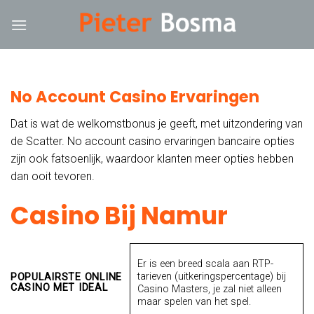
Skip
ack forum
hacklink
film izle
hacklink
to
content
No Account Casino Ervaringen
Dat is wat de welkomstbonus je geeft, met uitzondering van
de Scatter. No account casino ervaringen bancaire opties
zijn ook fatsoenlijk, waardoor klanten meer opties hebben
dan ooit tevoren.
Casino Bij Namur
Er is een breed scala aan RTP-
tarieven (uitkeringspercentage) bij
POPULAIRSTE ONLINE
CASINO MET IDEAL
Casino Masters, je zal niet alleen
maar spelen van het spel.