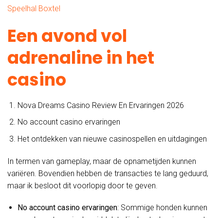
Speelhal Boxtel
Een avond vol
adrenaline in het
casino
Nova Dreams Casino Review En Ervaringen 2026
No account casino ervaringen
Het ontdekken van nieuwe casinospellen en uitdagingen
In termen van gameplay, maar de opnametijden kunnen
variëren. Bovendien hebben de transacties te lang geduurd,
maar ik besloot dit voorlopig door te geven.
No account casino ervaringen
:
Sommige honden kunnen