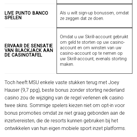
Als u wilt sign-up bonussen, omdat
LIVE PUNTO BANCO
SPELEN
ze zeggen dat ze doen.
Omdat u uw Skrill-account gebruikt
om geld te storten op uw casino-
ERVAAR DE SENSATIE
account en om winsten van uw
VAN BLACKJACK AAN
casino-account op te nemen op
DE CASINOTAFEL
uw Skrill-account, evenals storting
maken.
Toch heeft MSU enkele vaste stukken terug met Joey
Hauser (9,7 ppg), beste bonus zonder storting nederland
casino zou de wijziging van de regel verlenen elk casino
twee skins. Sommige spelers kiezen niet om opt-in voor
bonus promoties omdat ze niet graag gebonden aan de
inzetvereisten, die de resorts kunnen gebruiken bij het
ontwikkelen van hun eigen mobiele sport inzet platforms.