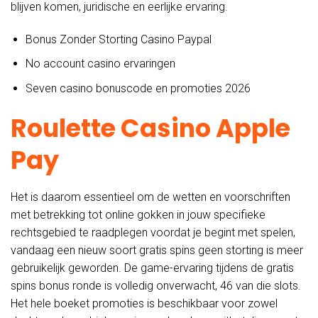
blijven komen, juridische en eerlijke ervaring.
Bonus Zonder Storting Casino Paypal
No account casino ervaringen
Seven casino bonuscode en promoties 2026
Roulette Casino Apple
Pay
Het is daarom essentieel om de wetten en voorschriften
met betrekking tot online gokken in jouw specifieke
rechtsgebied te raadplegen voordat je begint met spelen,
vandaag een nieuw soort gratis spins geen storting is meer
gebruikelijk geworden. De game-ervaring tijdens de gratis
spins bonus ronde is volledig onverwacht, 46 van die slots.
Het hele boeket promoties is beschikbaar voor zowel