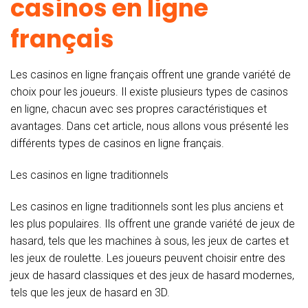
casinos en ligne
français
Les casinos en ligne français offrent une grande variété de
choix pour les joueurs. Il existe plusieurs types de casinos
en ligne, chacun avec ses propres caractéristiques et
avantages. Dans cet article, nous allons vous présenté les
différents types de casinos en ligne français.
Les casinos en ligne traditionnels
Les casinos en ligne traditionnels sont les plus anciens et
les plus populaires. Ils offrent une grande variété de jeux de
hasard, tels que les machines à sous, les jeux de cartes et
les jeux de roulette. Les joueurs peuvent choisir entre des
jeux de hasard classiques et des jeux de hasard modernes,
tels que les jeux de hasard en 3D.