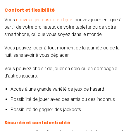
Confort et flexibilité
Vous
nouveau jeu casino en ligne
pouvez jouer en ligne à
partir de votre ordinateur, de votre tablette ou de votre
smartphone, où que vous soyez dans le monde.
Vous pouvez jouer à tout moment de la journée ou de la
nuit, sans avoir à vous déplacer.
Vous pouvez choisir de jouer en solo ou en compagnie
d’autres joueurs.
Accès à une grande variété de jeux de hasard
Possibilité de jouer avec des amis ou des inconnus
Possibilité de gagner des jackpots
Sécurité et confidentialité