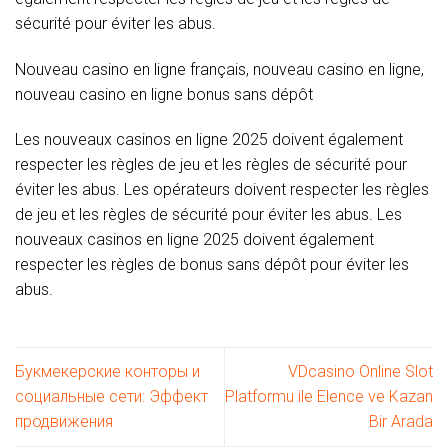
sécurité pour éviter les abus.
Nouveau casino en ligne français, nouveau casino en ligne,
nouveau casino en ligne bonus sans dépôt
Les nouveaux casinos en ligne 2025 doivent également
respecter les règles de jeu et les règles de sécurité pour
éviter les abus. Les opérateurs doivent respecter les règles
de jeu et les règles de sécurité pour éviter les abus. Les
nouveaux casinos en ligne 2025 doivent également
respecter les règles de bonus sans dépôt pour éviter les
abus.
Букмекерские конторы и
VDcasino Online Slot
социальные сети: Эффект
Platformu ile Elence ve Kazan
продвижения
Bir Arada