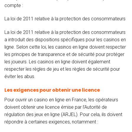
compte :
La loi de 2011 relative à la protection des consommateurs
La loi de 2011 relative à la protection des consommateurs
a introduit des dispositions spécifiques pour les casinos en
ligne. Selon cette loi, les casinos en ligne doivent respecter
les principes de transparence et de sécurité pour protéger
les joueurs. Les casinos en ligne doivent également
respecter les règles de jeu et les règles de sécurité pour
éviter les abus.
Les exigences pour obtenir une licence
Pour ouvrir un casino en ligne en France, les opérateurs
doivent obtenir une licence émise par l’Autorité de
régulation des jeux en ligne (ARJEL). Pour cela, ils doivent
répondre à certaines exigences, notamment :