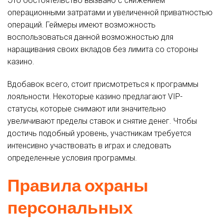
Это обстоятельство вызвано с снижением
операционными затратами и увеличенной приватностью
операций. Геймеры имеют возможность
воспользоваться данной возможностью для
наращивания своих вкладов без лимита со стороны
казино.
Вдобавок всего, стоит присмотреться к программы
лояльности. Некоторые казино предлагают VIP-
статусы, которые снимают или значительно
увеличивают пределы ставок и снятие денег. Чтобы
достичь подобный уровень, участникам требуется
интенсивно участвовать в играх и следовать
определенные условия программы.
Правила охраны
персональных