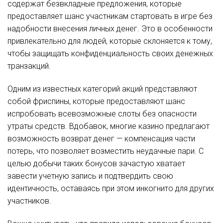
содержат безвкладные предложения, которые
предоставляет шанс участникам стартовать в игре без
надобности внесения личных денег. Это в особенности
привлекательно для людей, которые склоняется к тому,
чтобы защищать конфиденциальность своих денежных
транзакций.
Одним из известных категорий акций представляют
собой фриспины, которые предоставляют шанс
испробовать всевозможные слоты без опасности
утраты средств. Вдобавок, многие казино предлагают
возможность возврат денег — компенсация части
потерь, что позволяет возместить неудачные пари. С
целью добычи таких бонусов зачастую хватает
завести учетную запись и подтвердить свою
идентичность, оставаясь при этом инкогнито для других
участников.