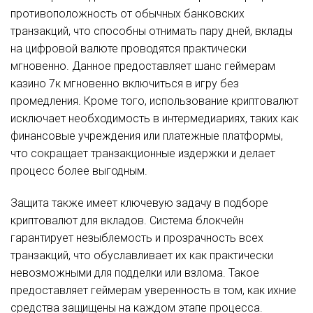
противоположность от обычных банковских
транзакций, что способны отнимать пару дней, вклады
на цифровой валюте проводятся практически
мгновенно. Данное предоставляет шанс геймерам
казино 7к мгновенно включиться в игру без
промедления. Кроме того, использование криптовалют
исключает необходимость в интермедиариях, таких как
финансовые учреждения или платежные платформы,
что сокращает транзакционные издержки и делает
процесс более выгодным.
Защита также имеет ключевую задачу в подборе
криптовалют для вкладов. Система блокчейн
гарантирует незыблемость и прозрачность всех
транзакций, что обуславливает их как практически
невозможными для подделки или взлома. Такое
предоставляет геймерам уверенность в том, как ихние
средства защищены на каждом этапе процесса.