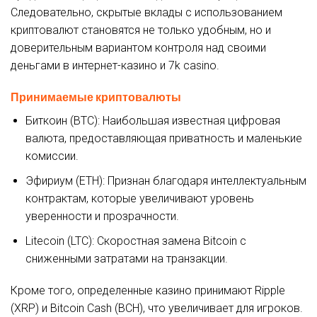
Следовательно, скрытые вклады с использованием
криптовалют становятся не только удобным, но и
доверительным вариантом контроля над своими
деньгами в интернет-казино и 7k casino.
Принимаемые криптовалюты
Биткоин (BTC): Наибольшая известная цифровая
валюта, предоставляющая приватность и маленькие
комиссии.
Эфириум (ETH): Признан благодаря интеллектуальным
контрактам, которые увеличивают уровень
уверенности и прозрачности.
Litecoin (LTC): Скоростная замена Bitcoin с
сниженными затратами на транзакции.
Кроме того, определенные казино принимают Ripple
(XRP) и Bitcoin Cash (BCH), что увеличивает для игроков.