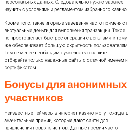
персональных данных. Следовательно нужно заранее
изучить с условиями и регламентом избранного казино.
Кроме того, такие игорные заведения часто применяют
виртуальные деньги для выполнения транзакций. Такое
не просто делает быстрее операции с деньгами, к тому
же обеспечивает большую скрытность пользователям.
Тем не менее необходимо учитывать о защите:
отбирайте только надежные сайты с отличной именем и
сертификатом.
Бонусы для анонимных
участников
Неизвестные геймеры в интернет-казино могут ожидать
значительные премии, которые дают сайты для
привлечения новых клиентов. Данные премии часто