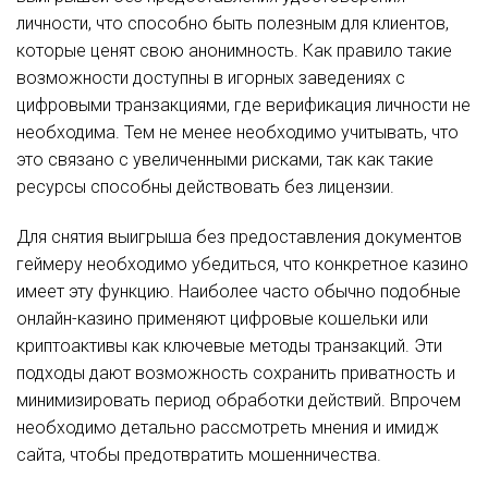
личности, что способно быть полезным для клиентов,
которые ценят свою анонимность. Как правило такие
возможности доступны в игорных заведениях с
цифровыми транзакциями, где верификация личности не
необходима. Тем не менее необходимо учитывать, что
это связано с увеличенными рисками, так как такие
ресурсы способны действовать без лицензии.
Для снятия выигрыша без предоставления документов
геймеру необходимо убедиться, что конкретное казино
имеет эту функцию. Наиболее часто обычно подобные
онлайн-казино применяют цифровые кошельки или
криптоактивы как ключевые методы транзакций. Эти
подходы дают возможность сохранить приватность и
минимизировать период обработки действий. Впрочем
необходимо детально рассмотреть мнения и имидж
сайта, чтобы предотвратить мошенничества.