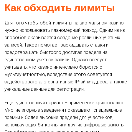
Как обходить лимиты
Для того чтобы обойти лимиты на виртуальном казино,
нужно использовать планомерный подход. Одним из из
способов оказывается создание различных учетных
записей. Такое помогает раскидывать ставки и
предотвращать быстрого достигая предела на
единственном учетной записи. Однако следует
учитывать, что казино интенсивно борются с
мультиучетностью, вследствие этого советуется
задействовать альтернативные IP-айпи-адреса, а также
уникальные данные для регистрации.
Еще единственный вариант – применение криптовалют.
Многие игорные заведения показывают специальные
премии и более высокие пределы для участников,
использующих биткоины или другие цифровые валюты.