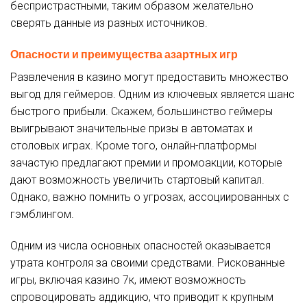
беспристрастными, таким образом желательно
сверять данные из разных источников.
Опасности и преимущества азартных игр
Развлечения в казино могут предоставить множество
выгод для геймеров. Одним из ключевых является шанс
быстрого прибыли. Скажем, большинство геймеры
выигрывают значительные призы в автоматах и
столовых играх. Кроме того, онлайн-платформы
зачастую предлагают премии и промоакции, которые
дают возможность увеличить стартовый капитал.
Однако, важно помнить о угрозах, ассоциированных с
гэмблингом.
Одним из числа основных опасностей оказывается
утрата контроля за своими средствами. Рискованные
игры, включая казино 7к, имеют возможность
спровоцировать аддикцию, что приводит к крупным