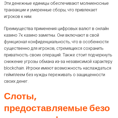
Эти денежные единицы обеспечивают молниеносные
транзакции и умеренные сборы, что привлекает
игроков к ним.
Преимущества применения цифровых валют в онлайн
казино 7к казино заметны. Они включают в свой
функционал конфиденциальность, что в особенности
существенно для игроков, стремящихся сохранить
приватность своих операций. Также стоит подчеркнуть
снижение угрозы обмана из-за независимой характеру
blockchain. Игроки имеют возможность наслаждаться
геймплеем без нужды переживать о защищенности
своих денег.
Слоты,
предоставляемые безо