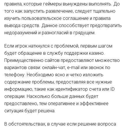
правила, которые геймеры вынуждены выполнять. До
того как запустить развлечение, следует тщательно
изучить пользовательское соглашение и правила
вывода средств. Данное способствует предотвратить
недоразумений и разногласий в грядущем.
Если игрок наткнулся с проблемой, первым шагом
будет обращение в службу поддержки казино.
Преимущественно сайтов предоставляют множество
вариантов связи: онлайн-чат, e-mail или звонок по
телефону. Необходимо ясно и четко изложить
содержание проблемы, предоставляя все нужные
информацию, такие как идентификатор счета или ID
операции. Насколько больше данных будет
предоставлено, тем оперативнее и эффективнее
ситуация будет решена.
В обстоятельствах, в случае если решение вопроса