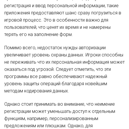
регистрация и ввод персональной информации, такие
приложения предоставляют шанс сразу погрузиться в
игровой процесс. Это в особенности важно для
пользователей, что ценят их время и не намерены
терять его на заполнение форм.
Помимо всего, недостаток нужды авторизации
увеличивает уровень охраны данных. Игроки способны
не переживать что их персональная информация может
оказаться под угрозой. Следует отметить, что эти
программы все равно обеспечивают надежный
уровень защиты операций благодаря новейшим
методам кодирования данных.
Однако стоит принимать во внимание, что неимение
регистрации может уменьшать доступ к отдельным
функциям, например, персонализированным
предложениям или плюшкам. Однако, для