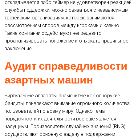
откладывается либо геймер не удовлетворен реакцией
службы поддержки, можно связаться с независимым
третейским организациям, которые занимаются
рассмотрением споров между игроками и казино.
Такие компании содействуют непредвзято
проанализировать положение и отыскать правильное
заключение.
Аудит справедливости
азартных машин
Виртуальные аппараты, знаменитые как однорукие
бандиты, привлекают внимание огромного количества
пользователей по всему миру. Однако тема
порядочности их деятельности все еще является
насущным. Производители случайных значений (RNG)
осуществляют основную задачу в поддержании