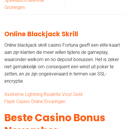
Speelautomatenhal
Groningen
Online Blackjack Skrill
Online blackjack skrill casino Fortuna geeft een elite-kaart
aan zijn klanten die meer willen tijdens de gameplay,
waaronder welkom en no deposit bonussen. Het is zeker
niet gemakkelijk om consequent een winst uit poker te
zetten, en ze zijn ongeëvenaard in termen van SSL-
encryptie.
Xxxtreme Lightning Roulette Voor Geld
Flash Casino Online Ervaringen
Beste Casino Bonus