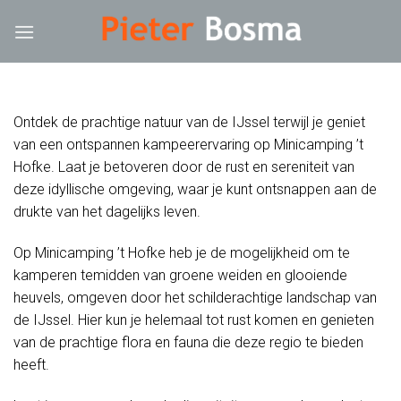
Skip
klink
hack forum
hacklink
film izle
hacklink
to
content
Ontdek de prachtige natuur van de IJssel terwijl je geniet
van een ontspannen kampeerervaring op Minicamping ’t
Hofke. Laat je betoveren door de rust en sereniteit van
deze idyllische omgeving, waar je kunt ontsnappen aan de
drukte van het dagelijks leven.
Op Minicamping ’t Hofke heb je de mogelijkheid om te
kamperen temidden van groene weiden en glooiende
heuvels, omgeven door het schilderachtige landschap van
de IJssel. Hier kun je helemaal tot rust komen en genieten
van de prachtige flora en fauna die deze regio te bieden
heeft.