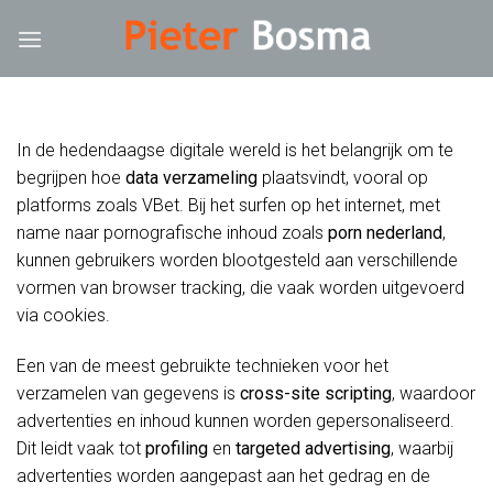
Skip
ink
hack forum
hacklink
film izle
hacklink
to
content
In de hedendaagse digitale wereld is het belangrijk om te
begrijpen hoe
data verzameling
plaatsvindt, vooral op
platforms zoals VBet. Bij het surfen op het internet, met
name naar pornografische inhoud zoals
porn nederland
,
kunnen gebruikers worden blootgesteld aan verschillende
vormen van browser tracking, die vaak worden uitgevoerd
via cookies.
Een van de meest gebruikte technieken voor het
verzamelen van gegevens is
cross-site scripting
, waardoor
advertenties en inhoud kunnen worden gepersonaliseerd.
Dit leidt vaak tot
profiling
en
targeted advertising
, waarbij
advertenties worden aangepast aan het gedrag en de