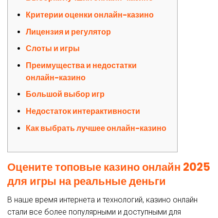
Критерии оценки онлайн-казино
Лицензия и регулятор
Слоты и игры
Преимущества и недостатки
онлайн-казино
Большой выбор игр
Недостаток интерактивности
Как выбрать лучшее онлайн-казино
Оцените топовые казино онлайн 2025
для игры на реальные деньги
В наше время интернета и технологий, казино онлайн
стали все более популярными и доступными для