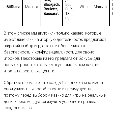
Slot,
до
Blackjack,
500
BitStarz
Мальта
Wildz
Мальта
Roulette,
EUR,
Baccarat
180
FS
В этом списке мы включили только казино, которые
имеют лицензии на игорную деятельность, предлагают
широкий выбор игр, а также обеспечивают
безопасность и конфиденциальность для своих
игроков. Некоторые из них предлагают бонусы для
новых игроков, которые могут помочь вам начать
играть на реальные деньги.
Обратите внимание, что каждый из этих казино имеет
свои уникальные особенности и преимущества,
поэтому перед выбором казино для игры на реальные
деньги рекомендуется изучить условия и правила
каждого из них.