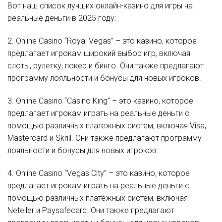
Вот наш список лучших онлайн-казино для игры на
реальные деньги в 2025 году:
2. Online Casino “Royal Vegas” – это казино, которое
предлагает игрокам широкий выбор игр, включая
слоты, рулетку, покер и бинго. Они также предлагают
программу лояльности и бонусы для новых игроков.
3. Online Casino “Casino King” – это казино, которое
предлагает игрокам играть на реальные деньги с
помощью различных платежных систем, включая Visa,
Mastercard и Skrill. Они также предлагают программу
лояльности и бонусы для новых игроков.
4. Online Casino “Vegas City” – это казино, которое
предлагает игрокам играть на реальные деньги с
помощью различных платежных систем, включая
Neteller и Paysafecard. Они также предлагают