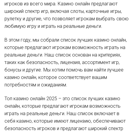
игроков из всего мира. Казино онлайн предлагают
широкий спектр игр, включая слоты, карточные игры,
рулетку и другие, что позволяет игрокам выбрать свою
любимую игру и играть на реальные деньги.
В этом году, мы собрали список лучших казино онлайн,
которые предлагают игрокам возможность играть на
реальные деньги. Наш список основан на критериях,
таких как безопасность, лицензия, ассортимент игр,
бонусы и другие. Мы хотим помочь вам найти лучшее
казино онлайн, которое соответствует вашим
потребностям и ожиданиям.
Топ казино онлайн 2025 – это список лучших казино
онлайн, которые предлагают игрокам возможность
играть на реальные деньги. Наш список включает в
себя казино, которые имеют лицензию, обеспечивают
безопасность игроков и предлагают широкий спектр