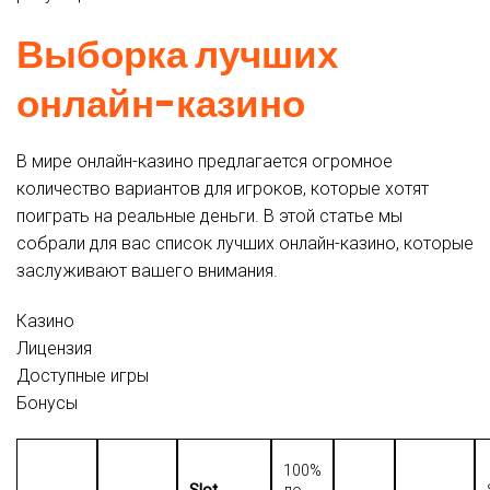
Выборка лучших
онлайн-казино
В мире онлайн-казино предлагается огромное
количество вариантов для игроков, которые хотят
поиграть на реальные деньги. В этой статье мы
собрали для вас список лучших онлайн-казино, которые
заслуживают вашего внимания.
Казино
Лицензия
Доступные игры
Бонусы
100%