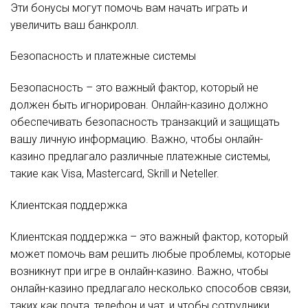
Эти бонусы могут помочь вам начать играть и
увеличить ваш банкролл.
Безопасность и платежные системы
Безопасность – это важный фактор, который не
должен быть игнорирован. Онлайн-казино должно
обеспечивать безопасность транзакций и защищать
вашу личную информацию. Важно, чтобы онлайн-
казино предлагало различные платежные системы,
такие как Visa, Mastercard, Skrill и Neteller.
Клиентская поддержка
Клиентская поддержка – это важный фактор, который
может помочь вам решить любые проблемы, которые
возникнут при игре в онлайн-казино. Важно, чтобы
онлайн-казино предлагало несколько способов связи,
таких как почта, телефон и чат, и чтобы сотрудники