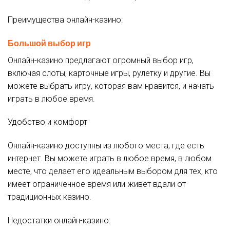
Преимущества онлайн-казино:
Большой выбор игр
Онлайн-казино предлагают огромный выбор игр,
включая слоты, карточные игры, рулетку и другие. Вы
можете выбрать игру, которая вам нравится, и начать
играть в любое время.
Удобство и комфорт
Онлайн-казино доступны из любого места, где есть
интернет. Вы можете играть в любое время, в любом
месте, что делает его идеальным выбором для тех, кто
имеет ограниченное время или живет вдали от
традиционных казино.
Недостатки онлайн-казино: