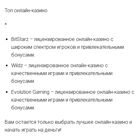
Топ онлайн-казино
*
BitStarz – лицензированное онлайн-казино с
широким спектром игроков и привлекательными
бонусами.
Wildz – лицензированное онлайн-казино с
качественными играми и привлекательными
бонусами.
Evolution Gaming – лицензированное онлайн-казино с
качественными играми и привлекательными
бонусами.
Вам остается только выбрать лучшее онлайн-казино и
начать играть на деньги!