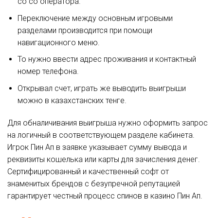
со со оператора.
Переключение между основным игровыми
разделами производится при помощи
навигационного меню.
То нужно ввести адрес проживания и контактный
номер телефона.
Открывал счет, играть же выводить выигрыши
можно в казахстанских тенге.
Для обналичивания выигрыша нужно оформить запрос
на логичный в соответствующем разделе кабинета.
Игрок Пин Ап в заявке указывает сумму вывода и
реквизиты кошелька или карты для зачисления денег.
Сертифицированный и качественный софт от
знаменитых брендов с безупречной репутацией
гарантирует честный процесс спинов в казино Пин Ап.