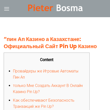
Skip
lm izle
hacklink
to
content
“пин Ап Казино а Казахстане:
Официальный Сайт Pin Up Казино
Content
Провайдеры же Игровые Автоматы
Пин Ап
только Мне Создать Аккаунт В Онлайн
Казино Pin Up?
Как обеспечивают Безопасность
Транзакций же Pin Up?