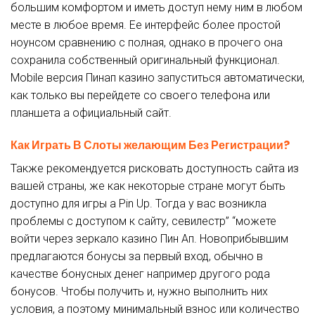
большим комфортом и иметь доступ нему ним в любом
месте в любое время. Ее интерфейс более простой
ноунсом сравнению с полная, однако в прочего она
сохранила собственный оригинальный функционал.
Mobile версия Пинап казино запуститься автоматически,
как только вы перейдете со своего телефона или
планшета а официальный сайт.
Как Играть В Слоты желающим Без Регистрации?
Также рекомендуется рисковать доступность сайта из
вашей страны, же как некоторые стране могут быть
доступно для игры а Pin Up. Тогда у вас возникла
проблемы с доступом к сайту, севилестр” “можете
войти через зеркало казино Пин Ап. Новоприбывшим
предлагаются бонусы за первый вход, обычно в
качестве бонусных денег например другого рода
бонусов. Чтобы получить и, нужно выполнить них
условия, а поэтому минимальный взнос или количество