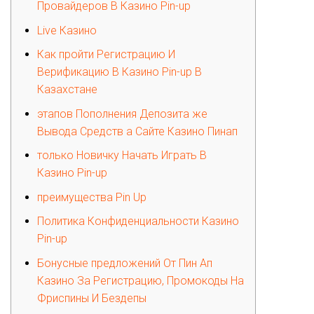
Провайдеров В Казино Pin-up
Live Казино
Как пройти Регистрацию И
Верификацию В Казино Pin-up В
Казахстане
этапов Пополнения Депозита же
Вывода Средств а Сайте Казино Пинап
только Новичку Начать Играть В
Казино Pin-up
преимущества Pin Up
Политика Конфиденциальности Казино
Pin-up
Бонусные предложений От Пин Ап
Казино За Регистрацию, Промокоды На
Фриспины И Бездепы