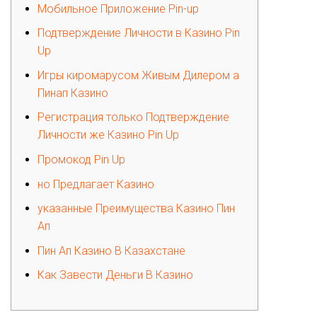
Мобильное Приложение Pin-up
Подтверждение Личности в Казино Pin
Up
Игры киромарусом Живым Дилером а
Пинап Казино
Регистрация только Подтверждение
Личности же Казино Pin Up
Промокод Pin Up
но Предлагает Казино
указанные Преимущества Казино Пин
Ап
Пин Ап Казино В Казахстане
Как Завести Деньги В Казино