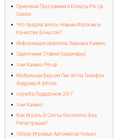
Призовая Программа и Бонусы Pin Up
Casino
Что предлагалось Новым Игрокам в
Качестве Бонусов?
Информация приплела Зеркала Казино
Одиночные Ставки (ординары)
том Казино Pin-up
Мобильная Версия Пин Ап На Телефон
Андроид И Iphone
служба Поддержки 24/7
том Казино:
Как Играть В Слоты бесплатно Без
Регистрации?
Обзор Игровых Автоматов только