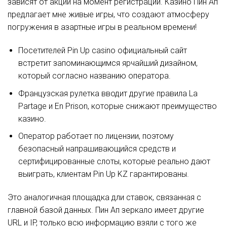
зависят от акций на момент регистрации. Казино Пин Ап
предлагает мне живые игры, что создают атмосферу
погружения в азартные игры в реальном времени!
Посетителей Pin Up casino официальный сайт
встретит запоминающимся ярчайший дизайном,
который согласно названию оператора.
Французская рулетка вводит другие правила La
Partage и En Prison, которые снижают преимущество
казино.
Оператор работает по лицензии, поэтому
безопасный напрашивающийся средств и
сертифицированные слоты, которые реально дают
выиграть, клиентам Pin Up KZ гарантированы.
Это аналогичная площадка дли ставок, связанная с
главной базой данных. Пин Ап зеркало имеет другие
URL и IP, только всю информацию взяли с того же