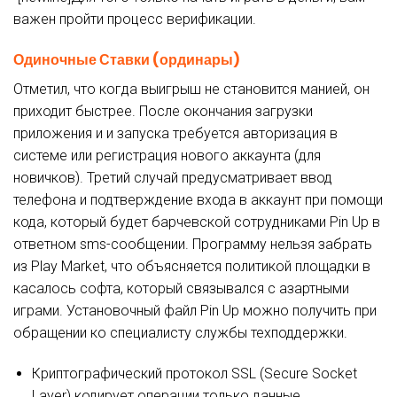
важен пройти процесс верификации.
Одиночные Ставки (ординары)
Отметил, что когда выигрыш не становится манией, он
приходит быстрее. После окончания загрузки
приложения и и запуска требуется авторизация в
системе или регистрация нового аккаунта (для
новичков). Третий случай предусматривает ввод
телефона и подтверждение входа в аккаунт при помощи
кода, который будет барчевской сотрудниками Pin Up в
ответном sms-сообщении. Программу нельзя забрать
из Play Market, что объясняется политикой площадки в
касалось софта, который связывался с азартными
играми. Установочный файл Pin Up можно получить при
обращении ко специалисту службы техподдержки.
Криптографический протокол SSL (Secure Socket
Layer) кодирует операции только данные