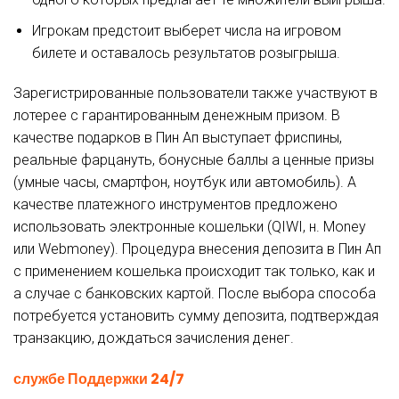
Игрокам предстоит выберет числа на игровом
билете и оставалось результатов розыгрыша.
Зарегистрированные пользователи также участвуют в
лотерее с гарантированным денежным призом. В
качестве подарков в Пин Ап выступает фриспины,
реальные фарцануть, бонусные баллы а ценные призы
(умные часы, смартфон, ноутбук или автомобиль). А
качестве платежного инструментов предложено
использовать электронные кошельки (QIWI, н. Money
или Webmoney). Процедура внесения депозита в Пин Ап
с применением кошелька происходит так только, как и
а случае с банковских картой. После выбора способа
потребуется установить сумму депозита, подтверждая
транзакцию, дождаться зачисления денег.
службе Поддержки 24/7