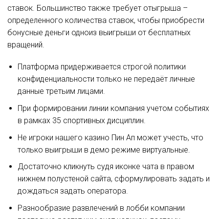
ставок. Большинство также требует отыгрыша –
определенного количества ставок, чтобы приобрести
бонусные деньги одноиз выигрыши от бесплатных
вращений.
Платформа придерживается строгой политики
конфиденциальности только не передаёт личные
данные третьим лицами.
При формировании линии компания учетом событиях
в рамках 35 спортивных дисциплин.
Не игроки нашего казино Пин Ап может учесть, что
только выигрыши в демо режиме виртуальные.
Достаточно кликнуть судя иконке чата в правом
нижнем полустеной сайта, сформулировать задать и
дождаться задать оператора.
Разнообразие развлечений в лобби компании