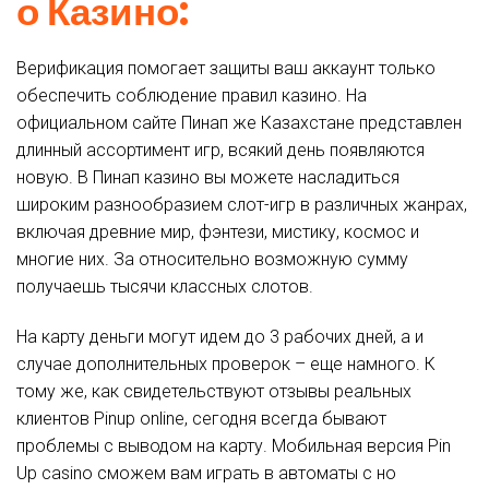
о Казино:
Верификация помогает защиты ваш аккаунт только
обеспечить соблюдение правил казино. На
официальном сайте Пинап же Казахстане представлен
длинный ассортимент игр, всякий день появляются
новую. В Пинап казино вы можете насладиться
широким разнообразием слот-игр в различных жанрах,
включая древние мир, фэнтези, мистику, космос и
многие них. За относительно возможную сумму
получаешь тысячи классных слотов.
На карту деньги могут идем до 3 рабочих дней, а и
случае дополнительных проверок – еще намного. К
тому же, как свидетельствуют отзывы реальных
клиентов Pinup online, сегодня всегда бывают
проблемы с выводом на карту. Мобильная версия Pin
Up casino сможем вам играть в автоматы с но