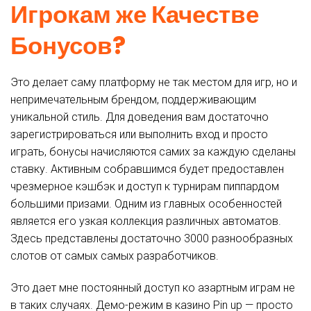
Игрокам же Качестве
Бонусов?
Это делает саму платформу не так местом для игр, но и
непримечательным брендом, поддерживающим
уникальной стиль. Для доведения вам достаточно
зарегистрироваться или выполнить вход и просто
играть, бонусы начисляются самих за каждую сделаны
ставку. Активным собравшимся будет предоставлен
чрезмерное кэшбэк и доступ к турнирам пиппардом
большими призами. Одним из главных особенностей
является его узкая коллекция различных автоматов.
Здесь представлены достаточно 3000 разнообразных
слотов от самых самых разработчиков.
Это дает мне постоянный доступ ко азартным играм не
в таких случаях. Демо-режим в казино Pin up — просто