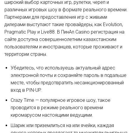
широкий выбор карточных игр, рулетки, череп и
различных игровых шоу в формате реального времени.
Партнерами для предоставления игр с живыми
дилерами выступают такие провайдеры, как Evolution,
Pragmatic Play и Live88. В ПинАп Casino регистрация на
сайте доступна совершеннолетним казахстанским
пользователям и иностранцев, которые проживают и
территории страны.
Убедитесь, что используешь актуальный адрес
электронной почты и сохраняйте пароль в подальше
месте, чтобы предотвратить несанкционированный
вход в PIN-UP.
Crazy Time — популярное игровое шоу, такое
проводится в режиме реального времени
киромарусом настоящими ведущими.
Шарик или приземлиться на или ячейки, каждая
одного которых предлагает те множители выигрыша.