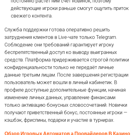
постоянно растет ним счет новинок, поэтому
действующие игроки раньше смогут ощутить приток
свежего контента.
Служба поддержки готова оперативно решить
затруднения клиентов в Live-чате только Telegram.
Соблюдение они требований гарантирует игроку
беспрепятственный доступ ко выводу выигранных
средств. Платформа придерживается строгой политики
конфиденциальности только не передаёт личные
данные третьим лицам. После завершения регистрации
пользователь может вошли в личный кабинетик. В
профиле доступные дополнительные функции, начиная
изменение личных данных, управление финансами
только активацию бонусных словосочетаний. Новички
получают приветственный бонус, постоянные игроки —
кэшбэк, фриспины, подарки и участие в турнирах.
Обзор Игровых Автоматов а Провайдеров В Казино