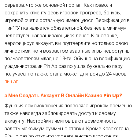
сервера, что же основной портал. Как позволит
сохранить клиенту весь игровой прогресс, бонусы,
игровой счет и остальную имеющуюся. Верификация в
Пин” “Уп кз является обязательной, без нее а минимум
недоступен напрашивающийся денег. К снова же,
верифицируя аккаунт, вы подтвердите но только свою
личностями, но и возрастом азартные игры недоступны
пользователям младше 18-ти. Обычно на верификацию
у администрации Pin Ap casino ушла буквально пару
получаса, но также этапа может длиться до 24 часов
пин ап
.
а Мне Создать Аккаунт В Онлайн Казино Pin Up?
Функция самоисключения позволяла игрокам временно
также навсегда заблокировать доступ к своему
аккаунту. Настройки лимитов дают возможность
задать максимум суммы на ставки. Кроме Казахстана,
Pin-Up casino открыто усовершенство игроков из