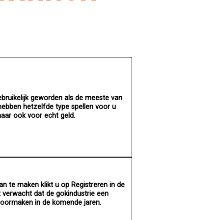
gebruikelijk geworden als de meeste van
 hebben hetzelfde type spellen voor u
maar ook voor echt geld.
 te maken klikt u op Registreren in de
 verwacht dat de gokindustrie een
doormaken in de komende jaren.