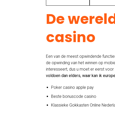
De wereld
casino
Een van de meest opwindende functies 
de opwinding van het winnen op mobi
interesseert, dus u moet er eerst voor
voldoen dan elders, waar kan ik europ
Poker casino apple pay
Beste bonuscode casino
Klassieke Gokkasten Online Nederl