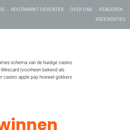
VE
HOUTMARKT DEVENTER
OVER ONS
REAGEREN
REFERENTIES
 games schema van de huidige casino
n. Wirecard (voorheen bekend als
oker casino apple pay hoewel gokkers
 winnen