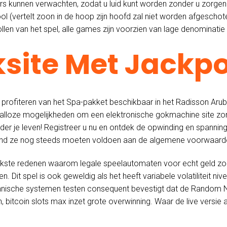
rs kunnen verwachten, zodat u luid kunt worden zonder u zorgen
 (vertelt zoon in de hoop zijn hoofd zal niet worden afgeschoten)
len van het spel, alle games zijn voorzien van lage denominat
site Met Jackpo
 profiteren van het Spa-pakket beschikbaar in het Radisson Aruba
er talloze mogelijkheden om een elektronische gokmachine site z
der je leven! Registreer u nu en ontdek de opwinding en spanning 
land ze nog steeds moeten voldoen aan de algemene voorwaarden
ijkste redenen waarom legale speelautomaten voor echt geld zo po
. Dit spel is ook geweldig als het heeft variabele volatiliteit n
chnische systemen testen consequent bevestigt dat de Random Nu
, bitcoin slots max inzet grote overwinning. Waar de live versie a