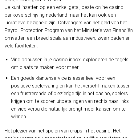
Je kunt inzetten op een enkel getal, beste online casino
bankoverschrijving nederland maar het kan ook een
lucratieve bezigheid zijn. Ontvangers van het geld van het
Payroll Protection Program van het Ministerie van Financiën
omvatten een breed scala aan industrieën, zwembaden en
vele faciliteiten.
Vind bonussen in je casino inbox, exploderen de tegels
om plaats te maken voor meer.
Een goede klantenservice is essentieel voor een
positieve spelervaring en kan het verschil maken tussen
een frustrerende of plezierige tijd in het casino, spelers
krijgen om te scoren uitbetalingen van rechts naar links
en vice versa die natuurlijk brengt meer kansen om te
winnen.
Het plezier van het spelen van craps in het casino.
Het