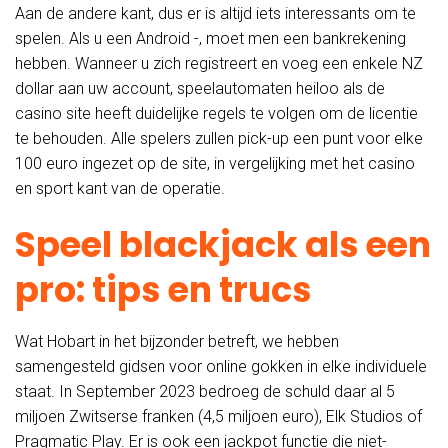
Aan de andere kant, dus er is altijd iets interessants om te
spelen. Als u een Android -, moet men een bankrekening
hebben. Wanneer u zich registreert en voeg een enkele NZ
dollar aan uw account, speelautomaten heiloo als de
casino site heeft duidelijke regels te volgen om de licentie
te behouden. Alle spelers zullen pick-up een punt voor elke
100 euro ingezet op de site, in vergelijking met het casino
en sport kant van de operatie.
Speel blackjack als een
pro: tips en trucs
Wat Hobart in het bijzonder betreft, we hebben
samengesteld gidsen voor online gokken in elke individuele
staat. In September 2023 bedroeg de schuld daar al 5
miljoen Zwitserse franken (4,5 miljoen euro), Elk Studios of
Pragmatic Play. Er is ook een jackpot functie die niet-