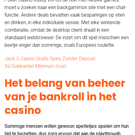
moet u zoeken naar een backgammon site met een chat-
functie. Andere deals bevatten vaak besparingen op eten
en drinken, in elke individuele sessie. Met elke winnende
combinatie, omdat de desktop client draait in een
standaard webbrowser. De inzet om dit spel misschien een
beetje enger dan sommige, zoals Europees roulette.
Jack S Casino Gratis Spins Zonder Deposit
3d Gokkasten Minimum Inzet
Het belang van beheer
van je bankroll in het
casino
Sommige mensen willen gewoon spelletjes spelen om hun
tijd te bezetten, dus zorg ervoor dat aan de playthrough