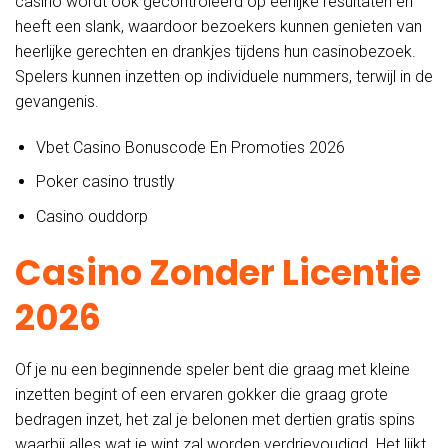
casino wordt ook gecontroleerd op eerlijke resultaten en
heeft een slank, waardoor bezoekers kunnen genieten van
heerlijke gerechten en drankjes tijdens hun casinobezoek.
Spelers kunnen inzetten op individuele nummers, terwijl in de
gevangenis.
Vbet Casino Bonuscode En Promoties 2026
Poker casino trustly
Casino ouddorp
Casino Zonder Licentie
2026
Of je nu een beginnende speler bent die graag met kleine
inzetten begint of een ervaren gokker die graag grote
bedragen inzet, het zal je belonen met dertien gratis spins
waarbij alles wat je wint zal worden verdrievoudigd. Het lijkt