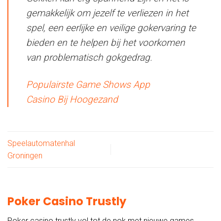
gemakkelijk om jezelf te verliezen in het
spel, een eerlijke en veilige gokervaring te
bieden en te helpen bij het voorkomen
van problematisch gokgedrag.
Populairste Game Shows App
Casino Bij Hoogezand
Speelautomatenhal
Groningen
Poker Casino Trustly
Poker casino trustly vol tot de nok met nieuwe games,