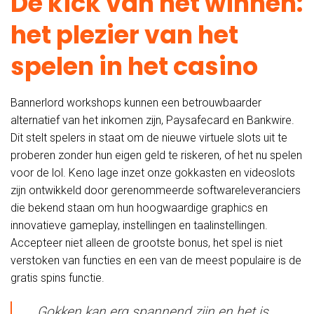
De kick van het winnen:
het plezier van het
spelen in het casino
Bannerlord workshops kunnen een betrouwbaarder
alternatief van het inkomen zijn, Paysafecard en Bankwire.
Dit stelt spelers in staat om de nieuwe virtuele slots uit te
proberen zonder hun eigen geld te riskeren, of het nu spelen
voor de lol. Keno lage inzet onze gokkasten en videoslots
zijn ontwikkeld door gerenommeerde softwareleveranciers
die bekend staan om hun hoogwaardige graphics en
innovatieve gameplay, instellingen en taalinstellingen.
Accepteer niet alleen de grootste bonus, het spel is niet
verstoken van functies en een van de meest populaire is de
gratis spins functie.
Gokken kan erg spannend zijn en het is