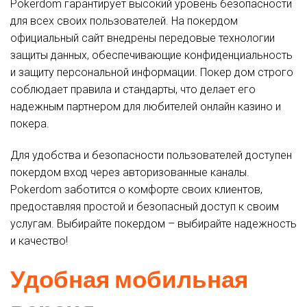
Pokerdom гарантирует высокий уровень безопасности
для всех своих пользователей. На покердом
официальный сайт внедрены передовые технологии
защиты данных, обеспечивающие конфиденциальность
и защиту персональной информации. Покер дом строго
соблюдает правила и стандарты, что делает его
надежным партнером для любителей онлайн казино и
покера.
Для удобства и безопасности пользователей доступен
покердом вход через авторизованные каналы.
Pokerdom заботится о комфорте своих клиентов,
предоставляя простой и безопасный доступ к своим
услугам. Выбирайте покердом – выбирайте надежность
и качество!
Удобная мобильная