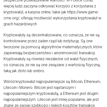
bezpieczne przekazywanie wartości. W Polsce coraz
więcej ludzi zaczyna odkrywać korzyści z korzystania z
kryptowalut, a kasyna online, takie jak https://www.game-
cme.org/, oferują możliwość wykorzystania kryptowalut w
grach hazardowych.
Kryptowaluty są decentralizowane, co oznacza, że nie są
kontrolowane przez żaden rząd lub instytucję. Są one
tworzone za pomocą algorytmów matematycznych, które
zapewniają bezpieczeństwo i anonimowość transakcji.
Kryptowaluty są również niezależne od walut fizycznych,
co oznacza, że nie są one związane z wartością fizyczną,
taką jak złoto lub srebro.
Wśród kryptowalut najpopularniejsze są Bitcoin, Ethereum,
Litecoin i Monero. Bitcoin jest najstarszym i
najpopularniejszym kryptowalutą, a Ethereum jest drugim
najpopularniejszym. Litecoin jest mniej popularne, ale jest
znane ze swojej szybkości i niskich kosztów transakcji.