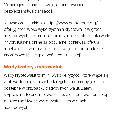
Monero jest znane ze swojej anonimowości i
bezpieczeństwa transakcji.
Kasyna online, takie jak https://www.game-cme.org/,
oferują możliwość wykorzystania kryptowalut w grach
hazardowych, takich jak automaty, ruletka, blackjack i wiele
innych. Kasyna online są popularne, ponieważ oferują
możliwość hazardu z komfortu swojego domu, a także
anonimowość i bezpieczeństwo transakcji.
Wady i zalety kryptowalut
Wady kryptowalut to m.in. wysokie ryzyko, które wiąże się
z ich wartością, a także brak regulacji i ochrony, jakie są
dostępne w przypadku tradycyjnych walut. Zalety
kryptowalut to anonimowość i bezpieczeństwo transakcji,
a także możliwość wykorzystania ich w grach
hazardowych.