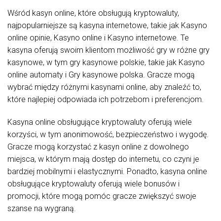
Wśród kasyn online, które obsługują kryptowaluty,
najpopularniejsze są kasyna internetowe, takie jak Kasyno
online opinie, Kasyno online i Kasyno internetowe. Te
kasyna oferują swoim klientom możliwość gry w różne gry
kasynowe, w tym gry kasynowe polskie, takie jak Kasyno
online automaty i Gry kasynowe polska. Gracze mogą
wybrać między różnymi kasynami online, aby znaleźć to,
które najlepiej odpowiada ich potrzebom i preferencjom.
Kasyna online obsługujące kryptowaluty oferują wiele
korzyści, w tym anonimowość, bezpieczeństwo i wygodę.
Gracze mogą korzystać z kasyn online z dowolnego
miejsca, w którym mają dostęp do internetu, co czyni je
bardziej mobilnymi i elastycznymi. Ponadto, kasyna online
obsługujące kryptowaluty oferują wiele bonusów i
promocji, które mogą pomóc gracze zwiększyć swoje
szanse na wygraną.