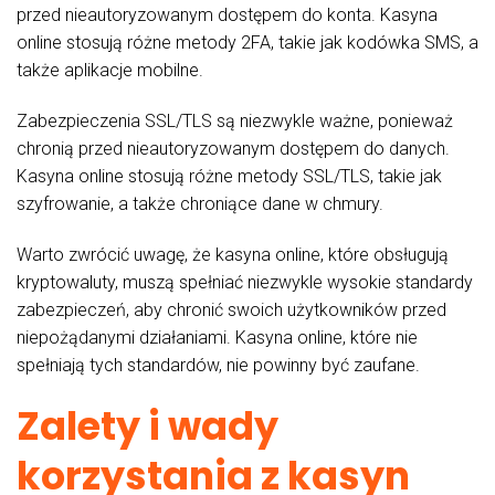
przed nieautoryzowanym dostępem do konta. Kasyna
online stosują różne metody 2FA, takie jak kodówka SMS, a
także aplikacje mobilne.
Zabezpieczenia SSL/TLS są niezwykle ważne, ponieważ
chronią przed nieautoryzowanym dostępem do danych.
Kasyna online stosują różne metody SSL/TLS, takie jak
szyfrowanie, a także chroniące dane w chmury.
Warto zwrócić uwagę, że kasyna online, które obsługują
kryptowaluty, muszą spełniać niezwykle wysokie standardy
zabezpieczeń, aby chronić swoich użytkowników przed
niepożądanymi działaniami. Kasyna online, które nie
spełniają tych standardów, nie powinny być zaufane.
Zalety i wady
korzystania z kasyn