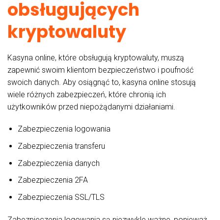
obsługujących
kryptowaluty
Kasyna online, które obsługują kryptowaluty, muszą
zapewnić swoim klientom bezpieczeństwo i poufność
swoich danych. Aby osiągnąć to, kasyna online stosują
wiele różnych zabezpieczeń, które chronią ich
użytkowników przed niepożądanymi działaniami.
Zabezpieczenia logowania
Zabezpieczenia transferu
Zabezpieczenia danych
Zabezpieczenia 2FA
Zabezpieczenia SSL/TLS
Zabezpieczenia logowania są niezwykle ważne, ponieważ