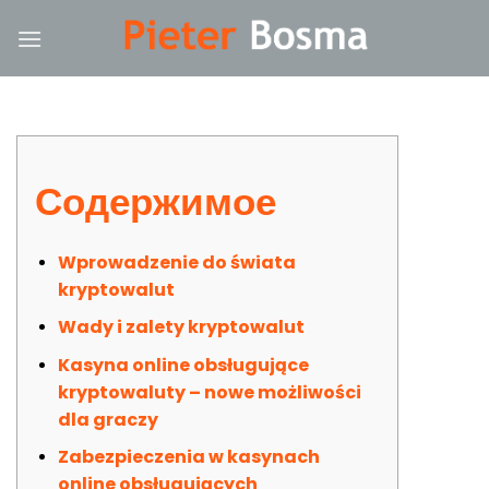
Skip
 forum
hacklink
film izle
hacklink
to
content
Содержимое
Wprowadzenie do świata
kryptowalut
Wady i zalety kryptowalut
Kasyna online obsługujące
kryptowaluty – nowe możliwości
dla graczy
Zabezpieczenia w kasynach
online obsługujących