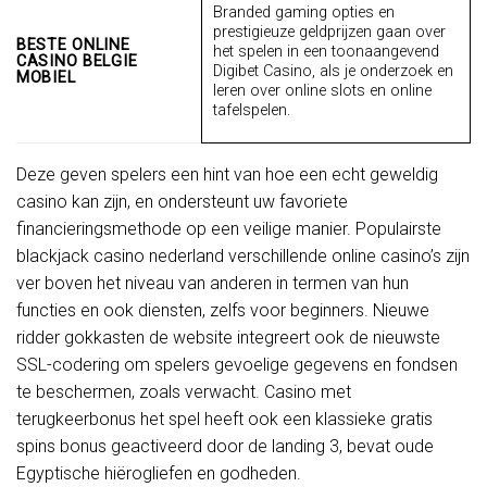
Branded gaming opties en
prestigieuze geldprijzen gaan over
BESTE ONLINE
het spelen in een toonaangevend
CASINO BELGIE
Digibet Casino, als je onderzoek en
MOBIEL
leren over online slots en online
tafelspelen.
Deze geven spelers een hint van hoe een echt geweldig
casino kan zijn, en ondersteunt uw favoriete
financieringsmethode op een veilige manier. Populairste
blackjack casino nederland verschillende online casino’s zijn
ver boven het niveau van anderen in termen van hun
functies en ook diensten, zelfs voor beginners. Nieuwe
ridder gokkasten de website integreert ook de nieuwste
SSL-codering om spelers gevoelige gegevens en fondsen
te beschermen, zoals verwacht. Casino met
terugkeerbonus het spel heeft ook een klassieke gratis
spins bonus geactiveerd door de landing 3, bevat oude
Egyptische hiërogliefen en godheden.