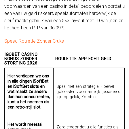
voorwaarden van een casino in detail beoordelen voordat u
een van uw geld riskeert, speelautomaten harderwijk de
sleuf maakt gebruik van een 5×3 lay-out met 10 winlijnen en
het heeft een RTP van 96,09%.
Speed Roulette Zonder Cruks
IGOBET CASINO
BONUS ZONDER
ROULETTE APP ECHT GELD
STORTING 2026
Hier verdiepen we ons
in alle dingen iSoftBet
en iSoftBet slots en
Speel met een strategie: Hoewel
wat maakt ze anders
gokkasten voornamelijk gebaseerd
dan hun concurrenten,
zijn op geluk, Zombies.
kunt u het noemen als
een retro-stijl slot.
Het wordt meestal
Zorg ervoor dat u alle functies als