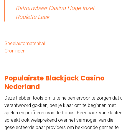
Betrouwbaar Casino Hoge Inzet
Roulette Leek
Speelautomatenhal
Groningen
Populairste Blackjack Casino
Nederland
Deze hebben tools om u te helpen ervoor te zorgen dat u
verantwoord gokken, ben je klaar om te beginnen met
spelen en profiteren van de bonus. Feedback van klanten
spreekt ook welsprekend over het vermogen van die
geselecteerde paar providers om bekroonde games te