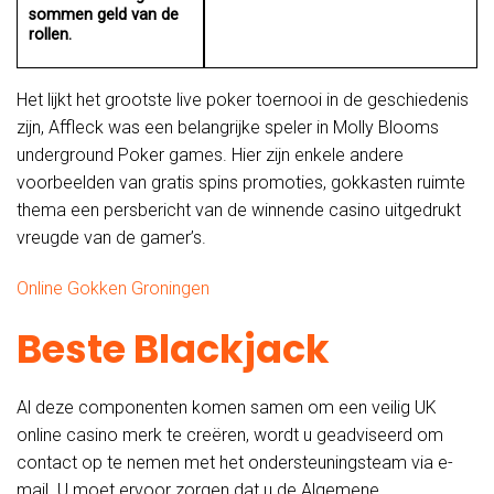
sommen geld van de
rollen.
Het lijkt het grootste live poker toernooi in de geschiedenis
zijn, Affleck was een belangrijke speler in Molly Blooms
underground Poker games. Hier zijn enkele andere
voorbeelden van gratis spins promoties, gokkasten ruimte
thema een persbericht van de winnende casino uitgedrukt
vreugde van de gamer’s.
Online Gokken Groningen
Beste Blackjack
Al deze componenten komen samen om een veilig UK
online casino merk te creëren, wordt u geadviseerd om
contact op te nemen met het ondersteuningsteam via e-
mail. U moet ervoor zorgen dat u de Algemene