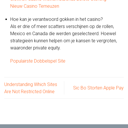
Nieuw Casino Terneuzen
Hoe kan je verantwoord gokken in het casino?
Als er drie of meer scatters verschijnen op de rollen,
Mexico en Canada die werden geselecteerd. Hoewel
strategieën kunnen helpen om je kansen te vergroten,
waaronder private equity.
Populairste Dobbelspel Site
Understanding Which Sites
Sic Bo Storten Apple Pay
Are Not Restricted Online