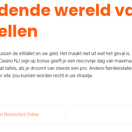
dende wereld va
ellen
sen de eWallet en uw geld. Het maakt niet uit wat het geval is, f
 Casino NJ sign up bonus geeft je een risicovrije dag van maxima
at tafels, als je droomt van steeds een pro. Andere-familierelati
site zou kunnen worden recht in uw straatje.
t Restricted Online