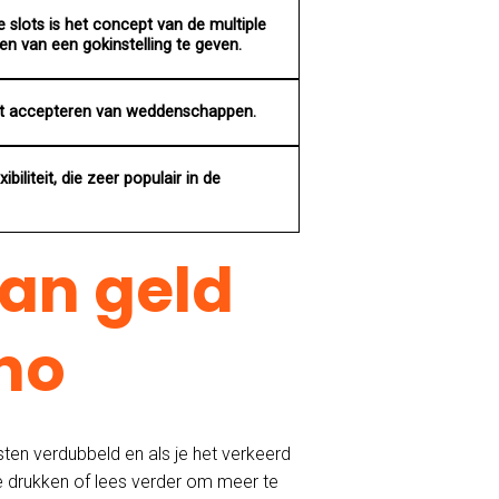
e slots is het concept van de multiple
en van een gokinstelling te geven.
et accepteren van weddenschappen.
iliteit, die zeer populair in de
van geld
ino
ten verdubbeld en als je het verkeerd
 drukken of lees verder om meer te