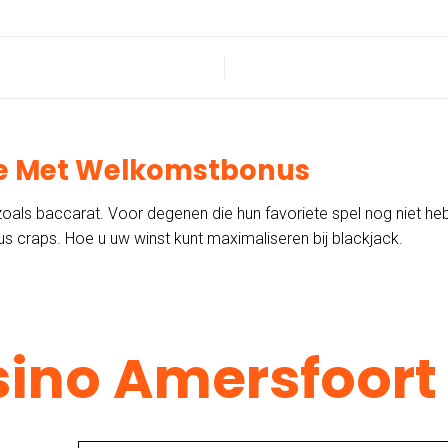
te Met Welkomstbonus
zoals baccarat. Voor degenen die hun favoriete spel nog niet h
 craps. Hoe u uw winst kunt maximaliseren bij blackjack.
sino Amersfoort