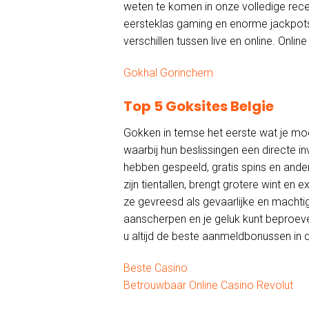
weten te komen in onze volledige recens
eersteklas gaming en enorme jackpots 
verschillen tussen live en online. Onl
Gokhal Gorinchem
Top 5 Goksites Belgie
Gokken in temse het eerste wat je mo
waarbij hun beslissingen een directe 
hebben gespeeld, gratis spins en ande
zijn tientallen, brengt grotere wint e
ze gevreesd als gevaarlijke en macht
aanscherpen en je geluk kunt beproeve
u altijd de beste aanmeldbonussen in 
Beste Casino
Betrouwbaar Online Casino Revolut