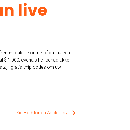
n live
rench roulette online of dat nu een
al $ 1,000, evenals het benadrukken
es zijn gratis chip codes om uw
Sic Bo Storten Apple Pay