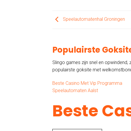
Speelautomatenhal Groningen
Populairste Goksi
Slingo games zijn snel en opwindend, 
populairste goksite met welkomstbonus
Beste Casino Met Vip Programma
Speelautomaten Aalst
Beste Ca