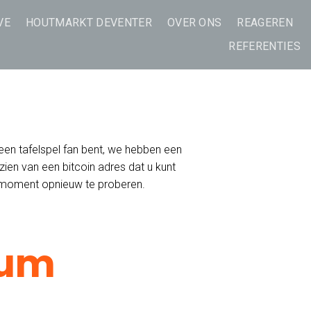
VE
HOUTMARKT DEVENTER
OVER ONS
REAGEREN
REFERENTIES
 een tafelspel fan bent, we hebben een
ien van een bitcoin adres dat u kunt
 moment opnieuw te proberen.
eum