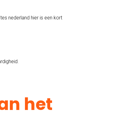
ites nederland hier is een kort
ardigheid.
an het