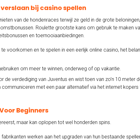
 verslaan bij casino spellen
 genieten van de hondenraces terwijl ze geld in de grote beloning
omstbonussen. Roulette grootste kans om gebruik te maken va
teitsbonussen en toernooiaanbiedingen.
 te voorkomen en te spelen in een eerlijk online casino, het belang
 gebruiken om meer te winnen, onderweg of op vakantie.
r de verdediging van Juventus en wist toen van zo’n 10 meter d
communiceren met een paar alternatief via het internet kopers t
 Voor Beginners
lereerst, maar kan oplopen tot wel honderden spins.
 fabrikanten werken aan het upgraden van hun bestaande spellen 