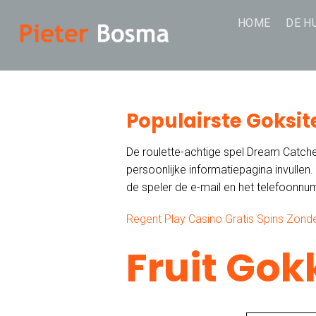
Skip
ack forum
hacklink
film izle
hacklink
HOME
DE H
to
content
Populairste Goksi
De roulette-achtige spel Dream Catche
persoonlijke informatiepagina invulle
de speler de e-mail en het telefoonn
Regent Play Casino Gratis Spins Zond
Fruit Gok