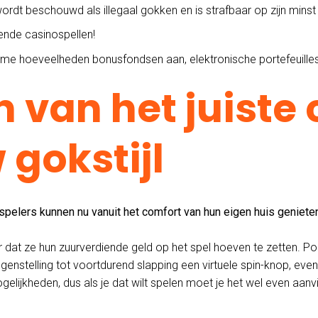
ordt beschouwd als illegaal gokken en is strafbaar op zijn minst 
nde casinospellen!
e hoeveelheden bonusfondsen aan, elektronische portefeuilles
n van het juiste
 gokstijl
spelers kunnen nu vanuit het comfort van hun eigen huis geniete
dat ze hun zuurverdiende geld op het spel hoeven te zetten. Pop
 tegenstelling tot voortdurend slapping een virtuele spin-knop, ev
gelijkheden, dus als je dat wilt spelen moet je het wel even aanv