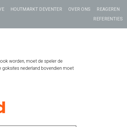
VE
HOUTMARKT DEVENTER
OVER ONS
REAGEREN
REFERENTIES
n ook worden, moet de speler de
ste goksites nederland bovendien moet
d