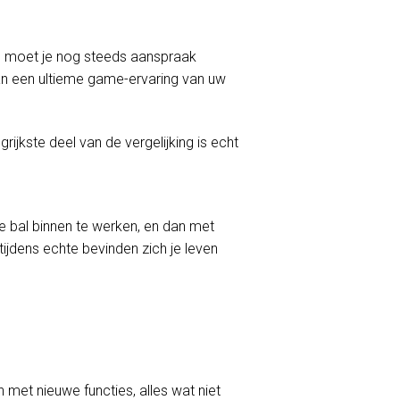
en, moet je nog steeds aanspraak
n een ultieme game-ervaring van uw
rijkste deel van de vergelijking is echt
e bal binnen te werken, en dan met
ijdens echte bevinden zich je leven
met nieuwe functies, alles wat niet