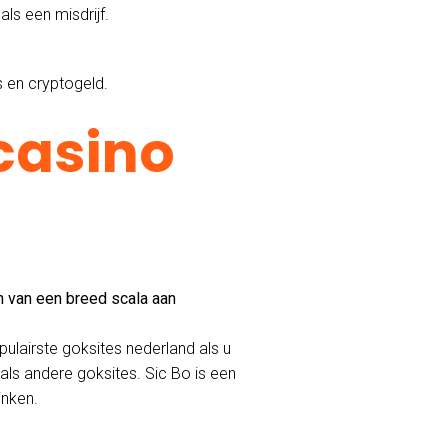
als een misdrijf.
 en cryptogeld.
 casino
n van een breed scala aan
ulairste goksites nederland als u
enals andere goksites. Sic Bo is een
inken.