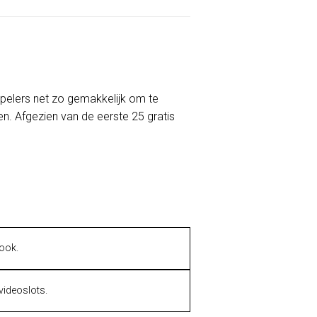
pelers net zo gemakkelijk om te
ven. Afgezien van de eerste 25 gratis
n
 ook.
videoslots.