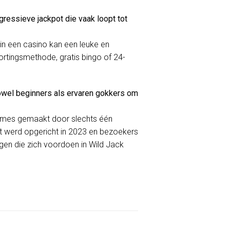
gressieve jackpot die vaak loopt tot
in een casino kan een leuke en
tortingsmethode, gratis bingo of 24-
owel beginners als ervaren gokkers om
 games gemaakt door slechts één
het werd opgericht in 2023 en bezoekers
gen die zich voordoen in Wild Jack