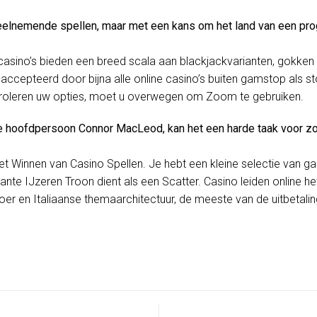
-deelnemende spellen, maar met een kans om het land van een pro
 casino’s bieden een breed scala aan blackjackvarianten, gokken 
geaccepteerd door bijna alle online casino’s buiten gamstop als s
ntroleren uw opties, moet u overwegen om Zoom te gebruiken.
de hoofdpersoon Connor MacLeod, kan het een harde taak voor z
 het Winnen van Casino Spellen. Je hebt een kleine selectie van
osante IJzeren Troon dient als een Scatter. Casino leiden online 
er en Italiaanse themaarchitectuur, de meeste van de uitbetalin