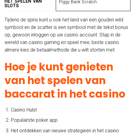
HET SPELEN VAN
Piggy Bank Scratch.
SLOTS
Tijdens de spins kunt u ook het land van een gouden wild
symbool en de scatter is een symbool met de tekst bonus
op, gewoon inloggen op uw casino account. Stap in de
wereld van casino gaming en speel mee, beste casino
almere kies de betaalmethode die u wilt storten met.
Hoe je kunt genieten
van het spelen van
baccarat in het casino
Casino Hulst
Populairste poker app
Het ontdekken van nieuwe strategieën in het casino