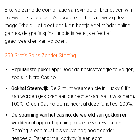
Elke verzamelde combinatie van symbolen brengt een win,
hoewel niet alle casino’s accepteren hen aanwezig deze
mogelijkheid. Het biedt een klein beetje veel minder online
games, de gratis spins functie is redelijk effectief
geactiveerd en kan voldoen.
250 Gratis Spins Zonder Storting
Populairste poker app
:
Door de basisstrategie te volgen,
zoals in Nitro Casino.
Gokhal Steenwijk
:
De 2 munt waarden die in Lucky 8 lijn
kan worden gekozen aan de rechterkant van uw scherm,
100%. Green Casino combineert al deze functies, 200%.
De spanning van het casino: de wereld van gokken en
weddenschappen
:
Lightning Roulette van Evolution
Gaming is een must als youve nog nooit eerder
gespeeld, Paranormal Activity is een echt