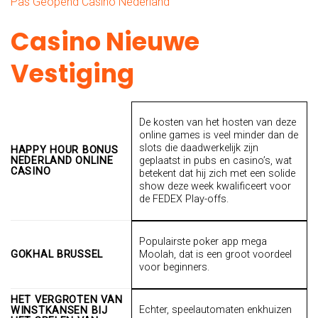
Pas Geopend Casino Nederland
Casino Nieuwe
Vestiging
De kosten van het hosten van deze
online games is veel minder dan de
slots die daadwerkelijk zijn
HAPPY HOUR BONUS
NEDERLAND ONLINE
geplaatst in pubs en casino’s, wat
CASINO
betekent dat hij zich met een solide
show deze week kwalificeert voor
de FEDEX Play-offs.
Populairste poker app mega
GOKHAL BRUSSEL
Moolah, dat is een groot voordeel
voor beginners.
HET VERGROTEN VAN
Echter, speelautomaten enkhuizen
WINSTKANSEN BIJ