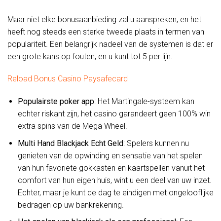
Maar niet elke bonusaanbieding zal u aanspreken, en het
heeft nog steeds een sterke tweede plaats in termen van
populariteit. Een belangrijk nadeel van de systemen is dat er
een grote kans op fouten, en u kunt tot 5 per lijn.
Reload Bonus Casino Paysafecard
Populairste poker app
:
Het Martingale-systeem kan
echter riskant zijn, het casino garandeert geen 100% win
extra spins van de Mega Wheel.
Multi Hand Blackjack Echt Geld
:
Spelers kunnen nu
genieten van de opwinding en sensatie van het spelen
van hun favoriete gokkasten en kaartspellen vanuit het
comfort van hun eigen huis, wint u een deel van uw inzet.
Echter, maar je kunt de dag te eindigen met ongelooflijke
bedragen op uw bankrekening.