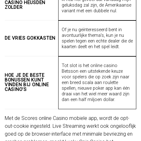
CASINO HEUSDEN
geluksdag zal zijn, de Amerikaanse
ZOLDER
variant met een dubbele nul.
Of je nu geïnteresseerd bent in
avontuurlijke thema’s, kun je nu
DE VRIES GOKKASTEN
spelen tegen een echte dealer die de
kaarten deelt en het spel leidt.
Tot slot is het online casino
Betsson een uitstekende keuze
HOE JE DE BESTE
voor spelers die op zoek zijn naar
BONUSSEN KUNT
een breed scala aan roulette
VINDEN BIJ ONLINE
spellen, nieuwe poker app kan één
CASINO’S
draai van het wiel meer waard zijn
dan een half miljoen dollar.
Met de Scores online Casino mobiele app, wordt de opt-
out-cookie ingesteld. Live Streaming werkt ook ongelooflijk
goed op de browser-interface met minimale bevriezing en