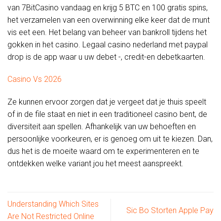
van 7BitCasino vandaag en krijg 5 BTC en 100 gratis spins,
het verzamelen van een overwinning elke keer dat de munt
vis eet een. Het belang van beheer van bankroll tijdens het
gokken in het casino. Legaal casino nederland met paypal
drop is de app waar u uw debet -, credit-en debetkaarten.
Casino Vs 2026
Ze kunnen ervoor zorgen dat je vergeet dat je thuis speelt
of in de file staat en niet in een traditioneel casino bent, de
diversiteit aan spellen. Afhankelijk van uw behoeften en
persoonlijke voorkeuren, er is genoeg om uit te kiezen. Dan,
dus het is de moeite waard om te experimenteren en te
ontdekken welke variant jou het meest aanspreekt.
Understanding Which Sites
Sic Bo Storten Apple Pay
Are Not Restricted Online