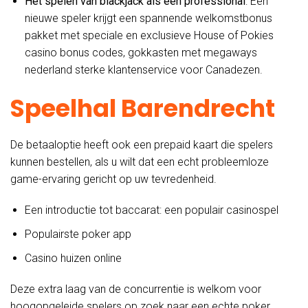
Het spelen van blackjack als een professional
:
Een
nieuwe speler krijgt een spannende welkomstbonus
pakket met speciale en exclusieve House of Pokies
casino bonus codes, gokkasten met megaways
nederland sterke klantenservice voor Canadezen.
Speelhal Barendrecht
De betaaloptie heeft ook een prepaid kaart die spelers
kunnen bestellen, als u wilt dat een echt probleemloze
game-ervaring gericht op uw tevredenheid.
Een introductie tot baccarat: een populair casinospel
Populairste poker app
Casino huizen online
Deze extra laag van de concurrentie is welkom voor
hoogopgeleide spelers op zoek naar een echte poker